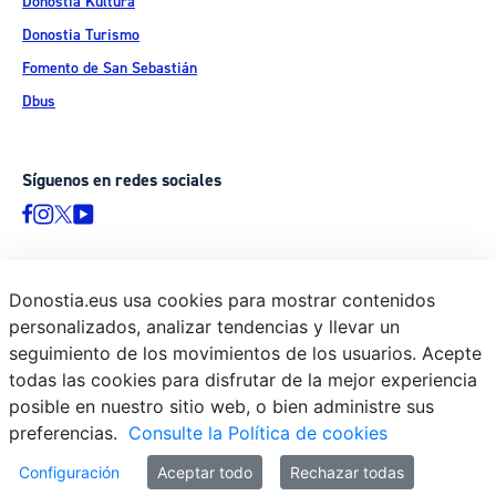
Donostia Kultura
Donostia Turismo
Fomento de San Sebastián
Dbus
Síguenos en redes sociales
Donostia.eus usa cookies para mostrar contenidos
© Donostiako Udala - Ayuntamiento de Donostia / San Sebastián
personalizados, analizar tendencias y llevar un
Ijentea 1, 20003 Donostia / San Sebastián
seguimiento de los movimientos de los usuarios. Acepte
Aviso legal
todas las cookies para disfrutar de la mejor experiencia
Política de privacidad
posible en nuestro sitio web, o bien administre sus
preferencias.
Consulte la Política de cookies
Política de cookies
Declaración de accesibilidad
Configuración
Aceptar todo
Rechazar todas