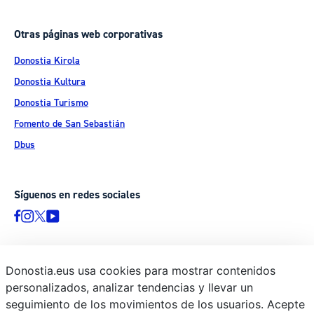
Otras páginas web corporativas
Donostia Kirola
Donostia Kultura
Donostia Turismo
Fomento de San Sebastián
Dbus
Síguenos en redes sociales
Donostia.eus usa cookies para mostrar contenidos
© Donostiako Udala - Ayuntamiento de Donostia / San Sebastián
personalizados, analizar tendencias y llevar un
Ijentea 1, 20003 Donostia / San Sebastián
seguimiento de los movimientos de los usuarios. Acepte