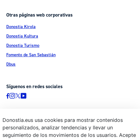
Otras páginas web corporativas
Donostia Kirola
Donostia Kultura
Donostia Turismo
Fomento de San Sebastián
Dbus
Síguenos en redes sociales
Donostia.eus usa cookies para mostrar contenidos
© Donostiako Udala - Ayuntamiento de Donostia / San Sebastián
personalizados, analizar tendencias y llevar un
Ijentea 1, 20003 Donostia / San Sebastián
seguimiento de los movimientos de los usuarios. Acepte