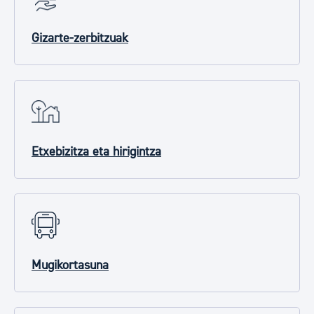
Gizarte-zerbitzuak
Etxebizitza eta hirigintza
Mugikortasuna