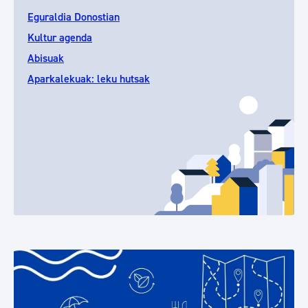
Eguraldia Donostian
Kultur agenda
Abisuak
Aparkalekuak: leku hutsak