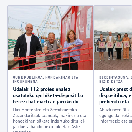
GUNE PUBLIKOA, HONDAKINAK ETA
BERDINTASUNA, 
INGURUMENA
BIZIKIDETZA
Udalak 112 profesionalez
Udalak prest 
osatutako garbiketa-dispositibo
dispositiboa, 
berezi bat martxan jarriko du
prebenitu eta 
Hiri Mantentze eta Zerbitzuetako
Abuztuaren 8tik 
Zuzendaritzak txandak, makineria eta
egongo da irekit
hondakinen bilketa indartuko ditu jai-
informazio eta a
jarduera handieneko tokietan Aste