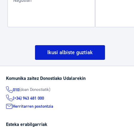
Nagusian
Ikusi albiste guztiak
Komunika zaitez Donostiako Udalarekin
(doan Donostiatik)
010
(+34) 943 481 000
Herritarren postontzia
Esteka erabilgarriak