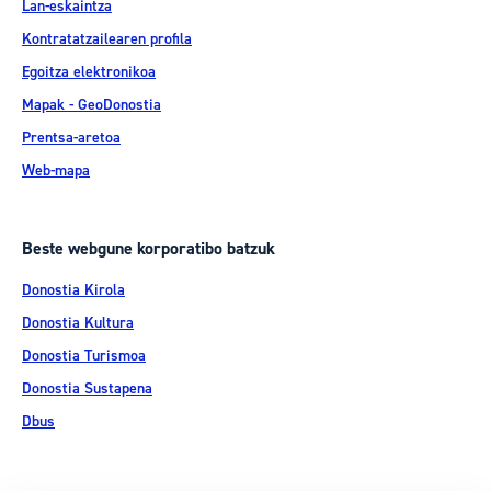
Lan-eskaintza
Kontratatzailearen profila
Egoitza elektronikoa
Mapak - GeoDonostia
Prentsa-aretoa
Web-mapa
Beste webgune korporatibo batzuk
Donostia Kirola
Donostia Kultura
Donostia Turismoa
Donostia Sustapena
Dbus