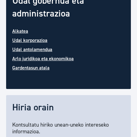
Udal gobernua eta
administrazioa
Alkatea
Udal korporazioa
Udal antolamendua
Arlo juridikoa eta ekonomikoa
Gardentasun atala
Hiria orain
Kontsultatu hiriko unean-uneko intereseko
informazioa.