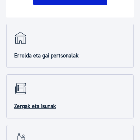
Errolda eta gai pertsonalak
Zergak eta isunak