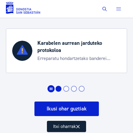
Saut au contenu principal
Buscar
duteko
Aste Nagusia 2026
Trafiko mozketak eta garraio 
 banderei
bereziak
Ikusi ohar guztiak
Itxi oharrak