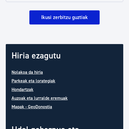
Ikusi zerbitzu guztiak
Hiria ezagutu
Nolakoa da hiria
Parkeak eta lorategiak
Hondartzak
Auzoak eta lurralde eremuak
Mapak - GeoDonostia