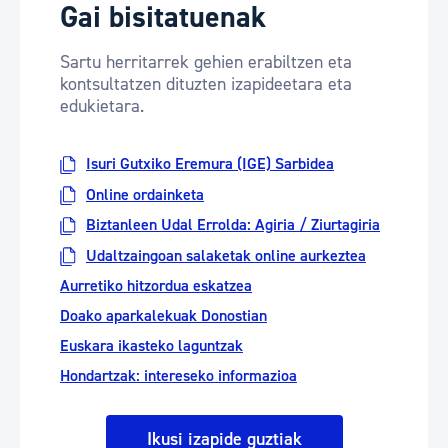
Gai bisitatuenak
Sartu herritarrek gehien erabiltzen eta
kontsultatzen dituzten izapideetara eta
edukietara.
Isuri Gutxiko Eremura (IGE) Sarbidea
Online ordainketa
Biztanleen Udal Errolda: Agiria / Ziurtagiria
Udaltzaingoan salaketak online aurkeztea
Aurretiko hitzordua eskatzea
Doako aparkalekuak Donostian
Euskara ikasteko laguntzak
Hondartzak: intereseko informazioa
Ikusi izapide guztiak