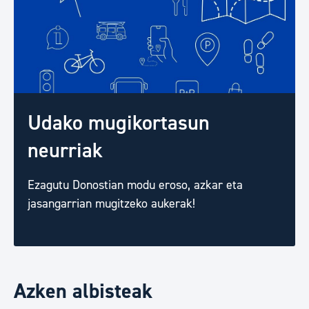
Udako mugikortasun
neurriak
Ezagutu Donostian modu eroso, azkar eta
jasangarrian mugitzeko aukerak!
Azken albisteak