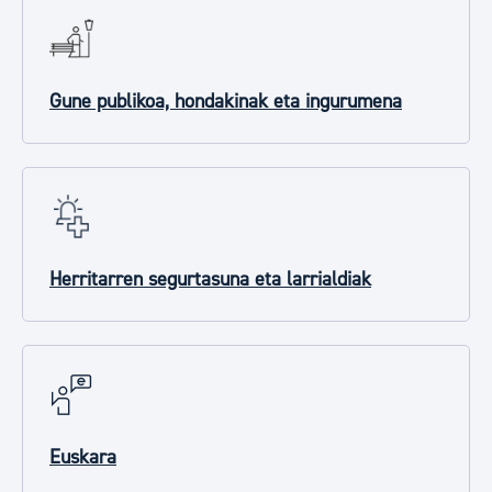
Gune publikoa, hondakinak eta ingurumena
Herritarren segurtasuna eta larrialdiak
Euskara