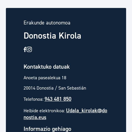
Erakunde autonomoa
Donostia Kirola
Kontaktuko datuak
Anoeta pasealekua 18
20014 Donostia / San Sebastián
943 481 850
Telefonoa:
Udala_kirolak@do
Helbide elektronikoa:
nostia.eus
Informazio gehiago