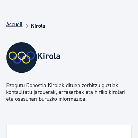
Accueil
Kirola
Kirola
Ezagutu Donostia Kirolak dituen zerbitzu guztiak:
kontsultatu jarduerak, erreserbak eta hiriko kirolari
eta osasunari buruzko informazioa.