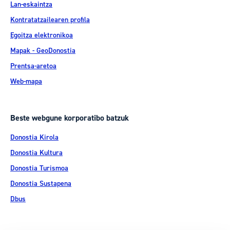
Lan-eskaintza
Kontratatzailearen profila
Egoitza elektronikoa
Mapak - GeoDonostia
Prentsa-aretoa
Web-mapa
Beste webgune korporatibo batzuk
Donostia Kirola
Donostia Kultura
Donostia Turismoa
Donostia Sustapena
Dbus