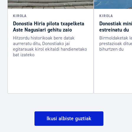
KIROLA
KIROLA
Donostia Hiria pilota txapelketa
Donostiak mini
Aste Nagusiari gehitu zaio
estreinatu du
Hitzordu historikoak bere datak
Birmoldaketak l
aurreratu ditu, Donostiako jai
prestazioak ditu
egitarauak kirol ekitaldi handienetako
bihurtzen du
bat izateko
Ikusi albiste guztiak