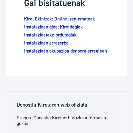
Gai bisitatuenak
Kirol Ekintzak: Online izen-emateak
Instalazioen gida: Kiroldegiak
Instalazioetako ordutegiak
Instalazioen erreserba
Instalazioen okupazioa denbora errealean
Donostia Kirolaren web ofiziala
Ezagutu Donostia Kirolari buruzko informazio
guztia