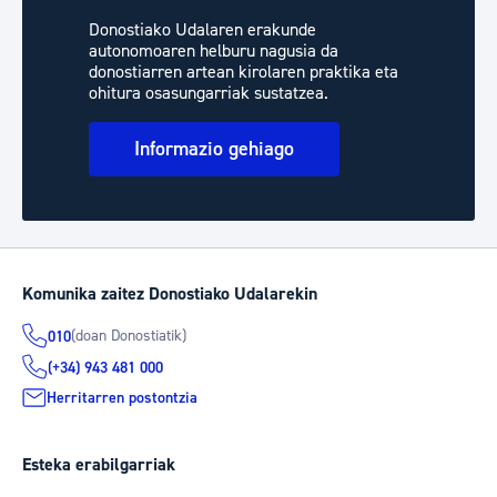
Donostiako Udalaren erakunde
autonomoaren helburu nagusia da
donostiarren artean kirolaren praktika eta
ohitura osasungarriak sustatzea.
Informazio gehiago
Komunika zaitez Donostiako Udalarekin
(doan Donostiatik)
010
(+34) 943 481 000
Herritarren postontzia
Esteka erabilgarriak