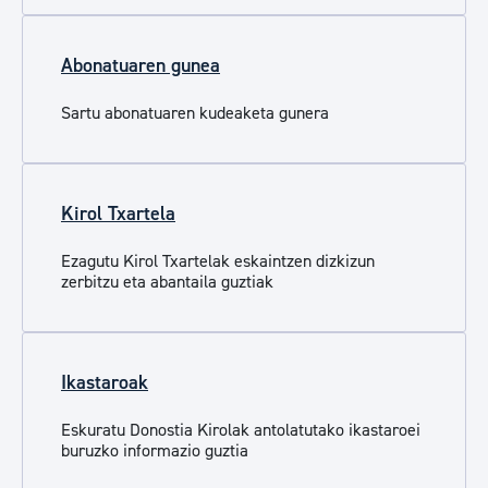
Abonatuaren gunea
Sartu abonatuaren kudeaketa gunera
Kirol Txartela
Ezagutu Kirol Txartelak eskaintzen dizkizun
zerbitzu eta abantaila guztiak
Ikastaroak
Eskuratu Donostia Kirolak antolatutako ikastaroei
buruzko informazio guztia