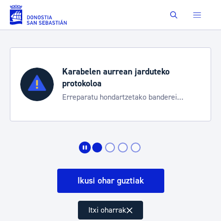
Saut au contenu principal
Buscar
Karabelen aurrean jarduteko
protokoloa
Erreparatu hondartzetako banderei
egoeraren berri izateko
Ikusi ohar guztiak
Itxi oharrak