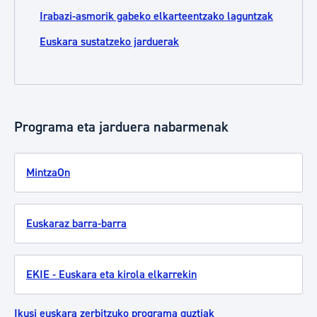
Irabazi-asmorik gabeko elkarteentzako laguntzak
Euskara sustatzeko jarduerak
Programa eta jarduera nabarmenak
MintzaOn
Euskaraz barra-barra
EKIE - Euskara eta kirola elkarrekin
Ikusi euskara zerbitzuko programa guztiak