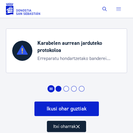
Saut au contenu principal
Buscar
Karabelen aurrean jarduteko
protokoloa
Erreparatu hondartzetako banderei
egoeraren berri izateko
Ikusi ohar guztiak
Itxi oharrak