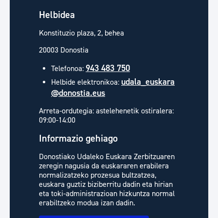
Helbidea
Konstituzio plaza, 2, behea
20003 Donostia
943 483 750
Telefonoa:
udala_euskara
Helbide elektronikoa:
@donostia.eus
Arreta-ordutegia: astelehenetik ostiralera:
09:00-14:00
Informazio gehiago
Donostiako Udaleko Euskara Zerbitzuaren
zeregin nagusia da euskararen erabilera
normalizatzeko prozesua bultzatzea,
euskara guztiz biziberritu dadin eta hirian
eta toki-administrazioan hizkuntza normal
erabiltzeko modua izan dadin.