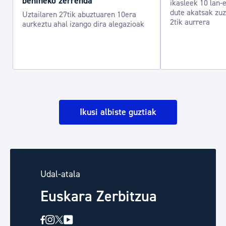
behineko zerrenda
ikasleek 10 lan
dute akatsak zuz
Uztailaren 27tik abuztuaren 10era
2tik aurrera
aurkeztu ahal izango dira alegazioak
Ikusi albiste guztiak
Udal-atala
Euskara Zerbitzua