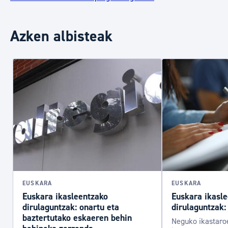
Azken albisteak
EUSKARA
EUSKARA
Euskara ikasleentzako
Euskara ikasl
dirulaguntzak: onartu eta
dirulaguntzak:
baztertutako eskaeren behin
Neguko ikastaroe