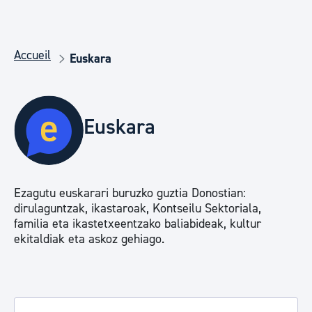
Accueil
Euskara
Euskara
Ezagutu euskarari buruzko guztia Donostian:
dirulaguntzak, ikastaroak, Kontseilu Sektoriala,
familia eta ikastetxeentzako baliabideak, kultur
ekitaldiak eta askoz gehiago.