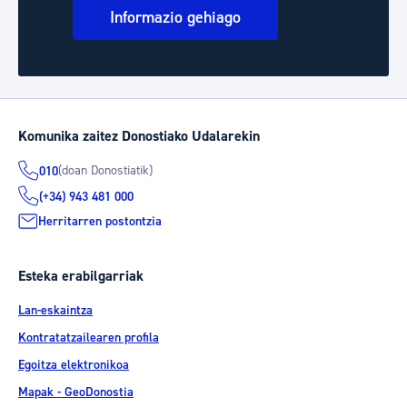
Informazio gehiago
Komunika zaitez Donostiako Udalarekin
(doan Donostiatik)
010
(+34) 943 481 000
Herritarren postontzia
Esteka erabilgarriak
Lan-eskaintza
Kontratatzailearen profila
Egoitza elektronikoa
Mapak - GeoDonostia