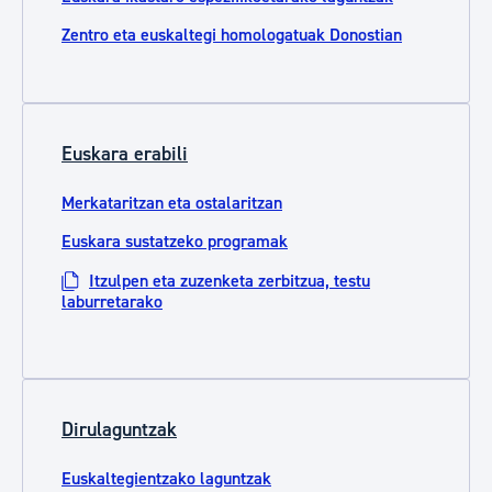
Zentro eta euskaltegi homologatuak Donostian
Euskara erabili
Merkataritzan eta ostalaritzan
Euskara sustatzeko programak
Itzulpen eta zuzenketa zerbitzua, testu
laburretarako
Dirulaguntzak
Euskaltegientzako laguntzak