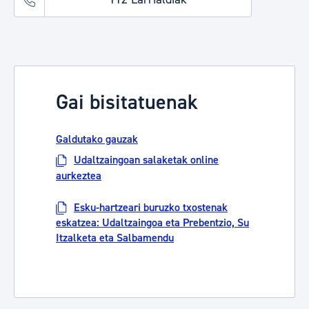
Gai bisitatuenak
Galdutako gauzak
Udaltzaingoan salaketak online
aurkeztea
Esku-hartzeari buruzko txostenak
eskatzea: Udaltzaingoa eta Prebentzio, Su
Itzalketa eta Salbamendu