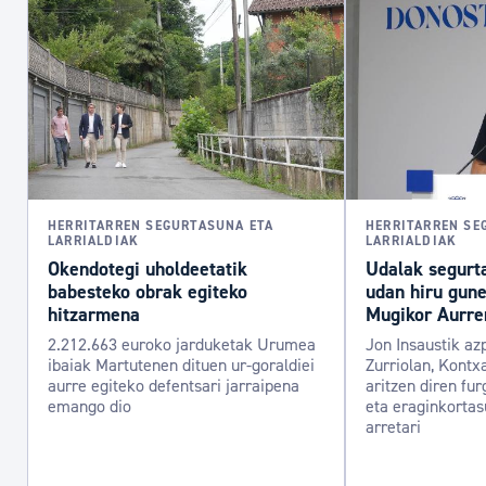
HERRITARREN SEGURTASUNA ETA
HERRITARREN SE
LARRIALDIAK
LARRIALDIAK
Okendotegi uholdeetatik
Udalak segurt
babesteko obrak egiteko
udan hiru gune
hitzarmena
Mugikor Aurrer
2.212.663 euroko jarduketak Urumea
Jon Insaustik az
ibaiak Martutenen dituen ur-goraldiei
Zurriolan, Kontx
aurre egiteko defentsari jarraipena
aritzen diren fu
emango dio
eta eraginkortas
arretari