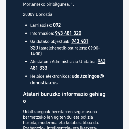
Morlanseko biribilgunea, 1,
20009 Donostia
092
Larrialdiak:
943 481 320
Informazioa:
943 481
Galdutako objektuak:
320
(astelehenetik-ostiralera: 09:00-
14:00)
943
Atestatuen Administrazio Unitatea:
481 333
udaltzaingoa@
Helbide elektronikoa:
donostia.eus
Atalari buruzko informazio gehiag
o
Udaltzaingoak herritarren segurtasuna
bermatzeko lan egiten du, eta polizia
hurbila, modernoa eta kolaboratiboa da.
Prebentzio-, inteligentzia- eta ikerketa-