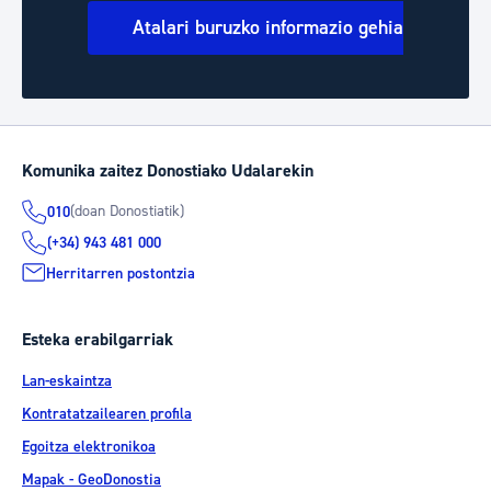
Atalari buruzko informazio gehiago
Komunika zaitez Donostiako Udalarekin
(doan Donostiatik)
010
(+34) 943 481 000
Herritarren postontzia
Esteka erabilgarriak
Lan-eskaintza
Kontratatzailearen profila
Egoitza elektronikoa
Mapak - GeoDonostia