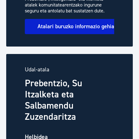
atalek komunitatearentzako ingurune
seguru eta antolatu bat sustatzen dute.
Atalari buruzko informazio gehiago
Udal-atala
Prebentzio, Su
Itzalketa eta
Salbamendu
Zuzendaritza
Helbidea