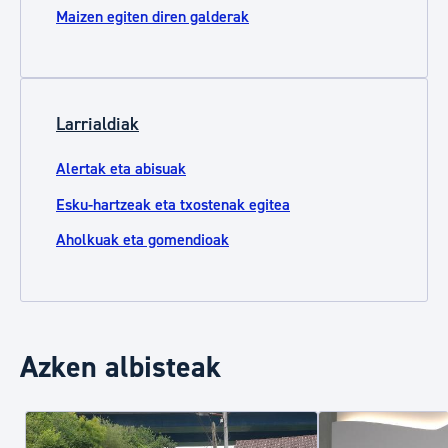
Maizen egiten diren galderak
Larrialdiak
Alertak eta abisuak
Esku-hartzeak eta txostenak egitea
Aholkuak eta gomendioak
Azken albisteak