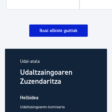
Ikusi albiste guztiak
Udal-atala
Udaltzaingoaren
Zuzendaritza
Helbidea
Udaltzaingoaren komisaria