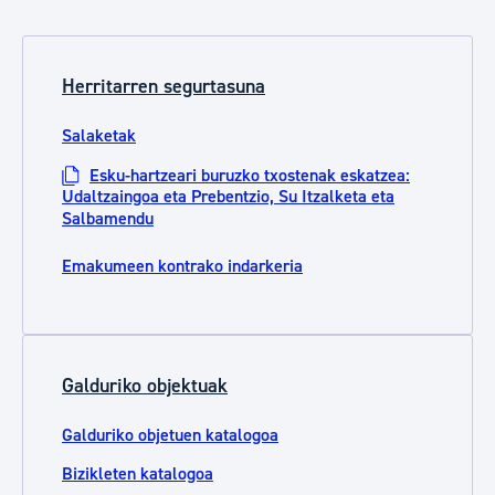
Herritarren segurtasuna
Salaketak
Esku-hartzeari buruzko txostenak eskatzea:
Udaltzaingoa eta Prebentzio, Su Itzalketa eta
Salbamendu
Emakumeen kontrako indarkeria
Galduriko objektuak
Galduriko objetuen katalogoa
Bizikleten katalogoa