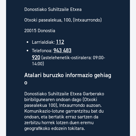
Donostiako Suhiltzaile Etxea
Otxoki pasealekua, 100, (Intxaurrondo)
20015 Donostia
112
Larrialdiak:
943 483
Telefonoa:
920
(astelehenetik-ostiralera: 09:00-
14:00)
Atalari buruzko informazio gehiag
o
Donostiako Suhiltzaile Etxea Garberako
biribilgunearen ondoan dago (Otxoki
pasealekua 100), Intxaurrondo auzoan.
Komunikazio-lotune garrantzitsu bat du
ondoan, eta bertatik erraz sartzen da
zerbitzu horrek lotzen duen eremu
geografikoko edozein tokitara.