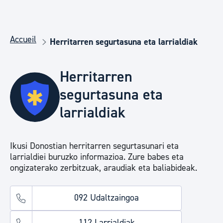
Accueil
Herritarren segurtasuna eta larrialdiak
Herritarren
segurtasuna eta
larrialdiak
Ikusi Donostian herritarren segurtasunari eta
larrialdiei buruzko informazioa. Zure babes eta
ongizaterako zerbitzuak, araudiak eta baliabideak.
092 Udaltzaingoa
112 Larrialdiak