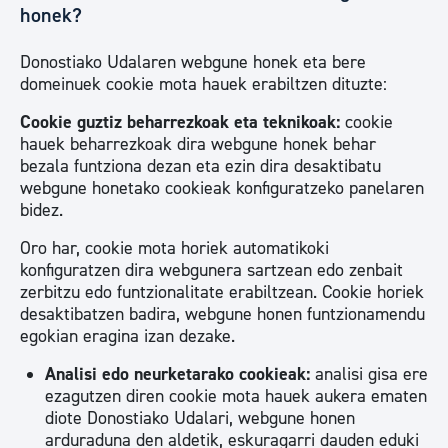
honek?
Donostiako Udalaren webgune honek eta bere
domeinuek cookie mota hauek erabiltzen dituzte:
Cookie guztiz beharrezkoak eta teknikoak:
cookie
hauek beharrezkoak dira webgune honek behar
bezala funtziona dezan eta ezin dira desaktibatu
webgune honetako cookieak konfiguratzeko panelaren
bidez.
Oro har, cookie mota horiek automatikoki
konfiguratzen dira webgunera sartzean edo zenbait
zerbitzu edo funtzionalitate erabiltzean. Cookie horiek
desaktibatzen badira, webgune honen funtzionamendu
egokian eragina izan dezake.
Analisi edo neurketarako cookieak:
analisi gisa ere
ezagutzen diren cookie mota hauek aukera ematen
diote Donostiako Udalari, webgune honen
arduraduna den aldetik, eskuragarri dauden eduki