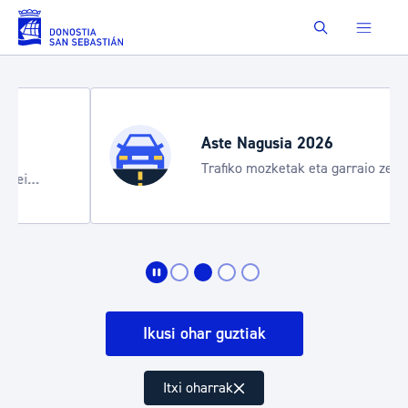
Saut au contenu principal
Buscar
Aste Nagusia 2026
Trafiko mozketak eta garraio zerbitzu
bereziak
Ikusi ohar guztiak
Itxi oharrak