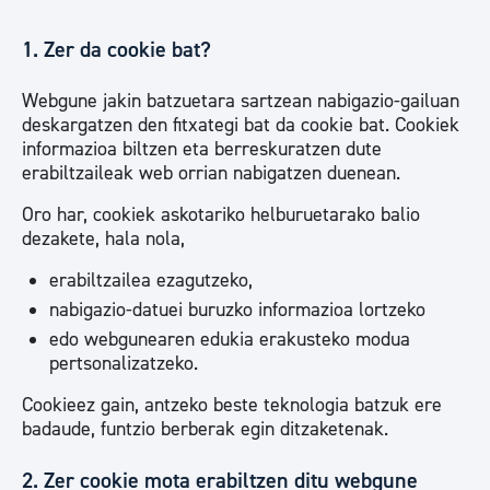
1. Zer da cookie bat?
Webgune jakin batzuetara sartzean nabigazio-gailuan
deskargatzen den fitxategi bat da cookie bat. Cookiek
informazioa biltzen eta berreskuratzen dute
erabiltzaileak web orrian nabigatzen duenean.
Oro har, cookiek askotariko helburuetarako balio
dezakete, hala nola,
erabiltzailea ezagutzeko,
nabigazio-datuei buruzko informazioa lortzeko
edo webgunearen edukia erakusteko modua
pertsonalizatzeko.
Cookieez gain, antzeko beste teknologia batzuk ere
badaude, funtzio berberak egin ditzaketenak.
2. Zer cookie mota erabiltzen ditu webgune