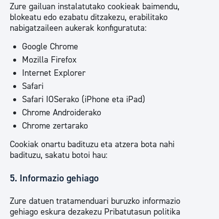
Zure gailuan instalatutako cookieak baimendu,
blokeatu edo ezabatu ditzakezu, erabilitako
nabigatzaileen aukerak konfiguratuta:
Google Chrome
Mozilla Firefox
Internet Explorer
Safari
Safari IOSerako (iPhone eta iPad)
Chrome Androiderako
Chrome zertarako
Cookiak onartu badituzu eta atzera bota nahi
badituzu, sakatu botoi hau:
5. Informazio gehiago
Zure datuen tratamenduari buruzko informazio
gehiago eskura dezakezu Pribatutasun politika