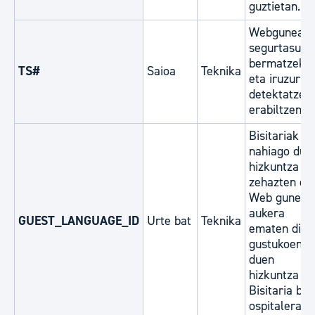
guztietan.
Webguneare
segurtasuna
bermatzeko
TS#
Saioa
Teknika
eta iruzurra
detektatzek
erabiltzen d
Bisitariak
nahiago due
hizkuntza
zehazten du.
Web guneari
aukera
GUEST_LANGUAGE_ID
Urte bat
Teknika
ematen dio
gustukoen
duen
hizkuntza
Bisitaria ber
ospitaleratz