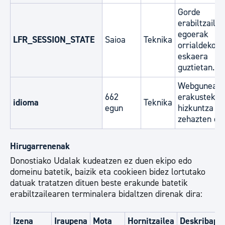
Gorde
erabiltzaile
egoerak
LFR_SESSION_STATE
Saioa
Teknika
orrialdeko
eskaera
guztietan.
Webgunea
662
erakusteko
idioma
Teknika
egun
hizkuntza
zehazten du
Hirugarrenenak
Donostiako Udalak kudeatzen ez duen ekipo edo
domeinu batetik, baizik eta cookieen bidez lortutako
datuak tratatzen dituen beste erakunde batetik
erabiltzailearen terminalera bidaltzen direnak dira:
Izena
Iraupena
Mota
Hornitzailea
Deskribape