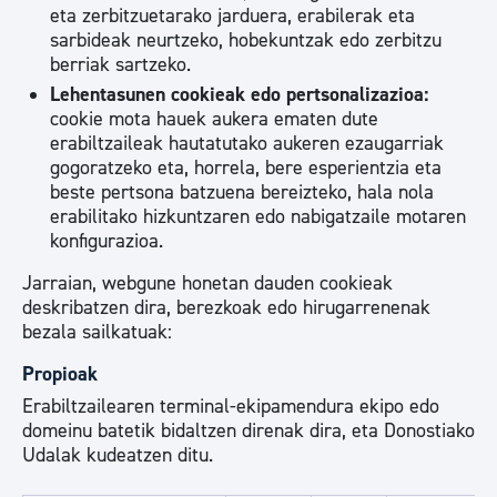
eta zerbitzuetarako jarduera, erabilerak eta
sarbideak neurtzeko, hobekuntzak edo zerbitzu
berriak sartzeko.
Lehentasunen cookieak edo pertsonalizazioa:
cookie mota hauek aukera ematen dute
erabiltzaileak hautatutako aukeren ezaugarriak
gogoratzeko eta, horrela, bere esperientzia eta
beste pertsona batzuena bereizteko, hala nola
erabilitako hizkuntzaren edo nabigatzaile motaren
konfigurazioa.
Jarraian, webgune honetan dauden cookieak
deskribatzen dira, berezkoak edo hirugarrenenak
bezala sailkatuak:
Propioak
Erabiltzailearen terminal-ekipamendura ekipo edo
domeinu batetik bidaltzen direnak dira, eta Donostiako
Udalak kudeatzen ditu.