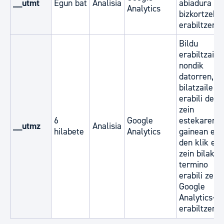
__utmt
Egun bat
Analisia
abiadura
Analytics
bizkortzeko
erabiltzen d
Bildu
erabiltzaile
nondik
datorren, ze
bilatzaile
erabili den,
zein
6
Google
estekaren
__utmz
Analisia
hilabete
Analytics
gainean egi
den klik eta
zein bilaket
termino
erabili zen.
Google
Analytics-e
erabiltzen d