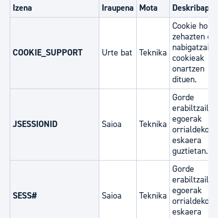
Izena
Iraupena
Mota
Deskribape
Cookie hone
zehazten du
nabigatzaile
COOKIE_SUPPORT
Urte bat
Teknika
cookieak
onartzen
dituen.
Gorde
erabiltzaile
egoerak
JSESSIONID
Saioa
Teknika
orrialdeko
eskaera
guztietan.
Gorde
erabiltzaile
egoerak
SESS#
Saioa
Teknika
orrialdeko
eskaera