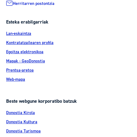
Herritarren postontzia
Esteka erabilgarriak
Lan-eskaintza
Kontratatzailearen profila
Egoitza elektronikoa
Mapak - GeoDonostia
Prentsa-aretoa
Web-mapa
Beste webgune korporatibo batzuk
Donostia Kirola
Donostia Kultura
Donostia Turismoa