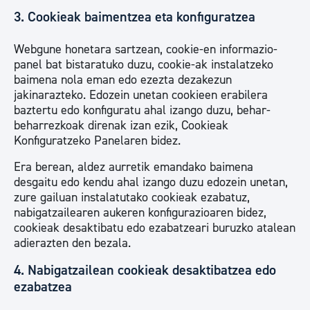
3. Cookieak baimentzea eta konfiguratzea
Webgune honetara sartzean, cookie-en informazio-
panel bat bistaratuko duzu, cookie-ak instalatzeko
baimena nola eman edo ezezta dezakezun
jakinarazteko. Edozein unetan cookieen erabilera
baztertu edo konfiguratu ahal izango duzu, behar-
beharrezkoak direnak izan ezik, Cookieak
Konfiguratzeko Panelaren bidez.
Era berean, aldez aurretik emandako baimena
desgaitu edo kendu ahal izango duzu edozein unetan,
zure gailuan instalatutako cookieak ezabatuz,
nabigatzailearen aukeren konfigurazioaren bidez,
cookieak desaktibatu edo ezabatzeari buruzko atalean
adierazten den bezala.
4. Nabigatzailean cookieak desaktibatzea edo
ezabatzea