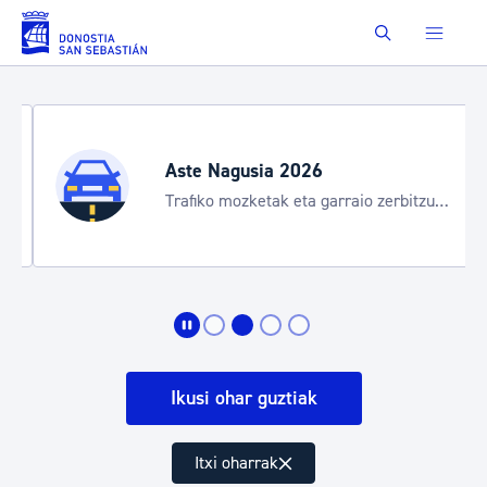
Saut au contenu principal
Buscar
Aste Nagusia 2026
Trafiko mozketak eta garraio zerbitzu
bereziak
Ikusi ohar guztiak
Itxi oharrak