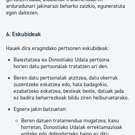
arduradunari jakinarazi beharko zaizkio, eguneratuta
egon daitezen.
6. Eskubideak
Hauek dira eragindako pertsonen eskubideak:
Baieztatzea ea Donostiako Udala pertsona
horien datu pertsonalak tratatzen ari den.
Beren datu pertsonalak atzitzea, datu okerrak
zuzentzeko eskatzea edo, hala badagokio,
ezabatzeko eskatzea, besteak beste, datuak jada
ez badira beharrezkoak bildu ziren helburuetarako.
Egoera jakin batzuetan:
Beren datuen tratamendua mugatzea; kasu
horretan, Donostiako Udalak erreklamazioak
egiteko edo defendatzeko baino ez ditu