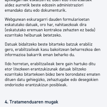
aldez aurretik beste edozein administraziori
emandako datu edo dokumenturik.
Webgunean eskuragarri dauden formularioetan
eskatutako datuak, oro har, nahitaezkoak dira
(eskatutako eremuan kontrakoa zehazten ez bada)
ezarritako helburuak betetzeko.
Datuak bidaltzeko beste bitarteko batzuk erabiliz
gero, erabiltzaileak kasu bakoitzean beharrezkoa den
informazioa bakarrik eman beharko du.
Ildo horretan, erabiltzaileak bere gain hartuko ditu
etor litezkeen erantzukizunak datuak biltzeko
ezarritako bitartekoen bidez bere borondatez ematen
dituen datu gehiegizko, zehaztugabe edo desegokien
ondoriozko erantzukizun posibleak.
4. Tratamenduaren mugak