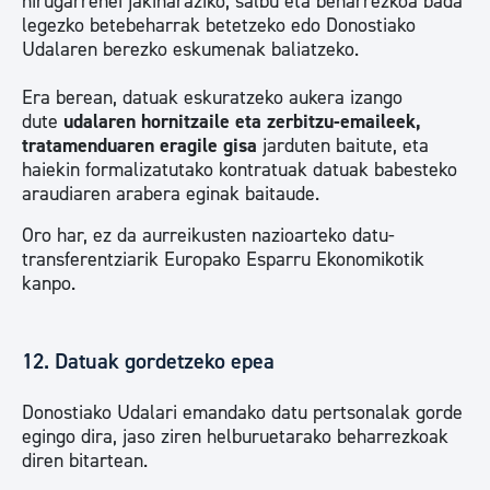
hirugarrenei jakinaraziko, salbu eta beharrezkoa bada
legezko betebeharrak betetzeko edo Donostiako
Udalaren berezko eskumenak baliatzeko.
Era berean, datuak eskuratzeko aukera izango
dute
udalaren hornitzaile eta zerbitzu-emaileek,
tratamenduaren eragile gisa
jarduten baitute, eta
haiekin formalizatutako kontratuak datuak babesteko
araudiaren arabera eginak baitaude.
Oro har, ez da aurreikusten nazioarteko datu-
transferentziarik Europako Esparru Ekonomikotik
kanpo.
12. Datuak gordetzeko epea
Donostiako Udalari emandako datu pertsonalak gorde
egingo dira, jaso ziren helburuetarako beharrezkoak
diren bitartean.