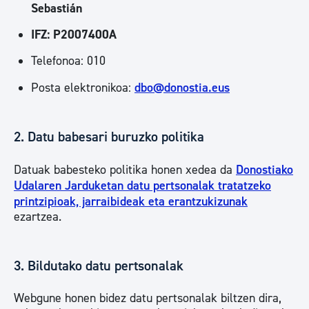
Sebastián
IFZ: P2007400A
Telefonoa: 010
Posta elektronikoa:
dbo@donostia.eus
2. Datu babesari buruzko politika
Datuak babesteko politika honen xedea da
Donostiako
Udalaren Jarduketan datu pertsonalak tratatzeko
printzipioak, jarraibideak eta erantzukizunak
ezartzea.
3. Bildutako datu pertsonalak
Webgune honen bidez datu pertsonalak biltzen dira,