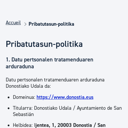
Accueil
Pribatutasun-politika
Pribatutasun-politika
1. Datu pertsonalen tratamenduaren
arduraduna
Datu pertsonalen tratamenduaren arduraduna
Donostiako Udala da:
Domeinua:
https://www.donostia.eus
Titularra: Donostiako Udala / Ayuntamiento de San
Sebastián
Helbidea: I
jentea, 1, 20003 Donostia / San