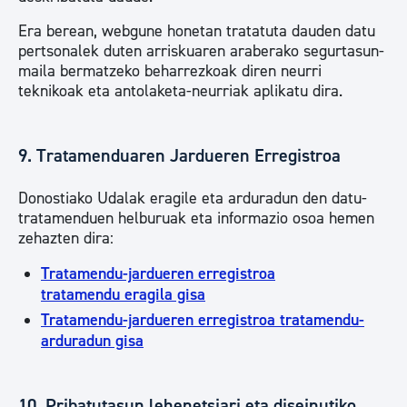
Era berean, webgune honetan tratatuta dauden datu
pertsonalek duten arriskuaren araberako segurtasun-
maila bermatzeko beharrezkoak diren neurri
teknikoak eta antolaketa-neurriak aplikatu dira.
9. Tratamenduaren Jardueren Erregistroa
Donostiako Udalak eragile eta arduradun den datu-
tratamenduen helburuak eta informazio osoa hemen
zehazten dira:
Tratamendu-jardueren erregistroa
tratamendu eragila gisa
Tratamendu-jardueren erregistroa tratamendu-
arduradun gisa
10. Pribatutasun lehenetsiari eta diseinutiko