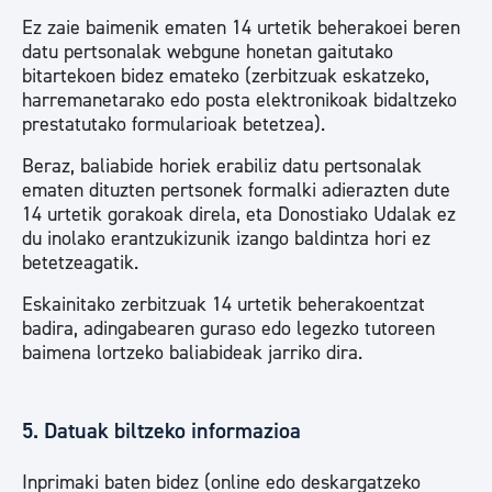
Ez zaie baimenik ematen 14 urtetik beherakoei beren
datu pertsonalak webgune honetan gaitutako
bitartekoen bidez emateko (zerbitzuak eskatzeko,
harremanetarako edo posta elektronikoak bidaltzeko
prestatutako formularioak betetzea).
Beraz, baliabide horiek erabiliz datu pertsonalak
ematen dituzten pertsonek formalki adierazten dute
14 urtetik gorakoak direla, eta Donostiako Udalak ez
du inolako erantzukizunik izango baldintza hori ez
betetzeagatik.
Eskainitako zerbitzuak 14 urtetik beherakoentzat
badira, adingabearen guraso edo legezko tutoreen
baimena lortzeko baliabideak jarriko dira.
5. Datuak biltzeko informazioa
Inprimaki baten bidez (online edo deskargatzeko