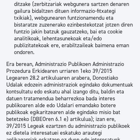
ditzake (zerbitzariak webgunera sartzen denaren
gailura bidaltzen dituen informazio-fitxategi
txikiak), webgunearen funtzionamendu eta
bistaratze zuzenerako ezinbestekotzat jotzen diren
funtzio jakin batzuk gauzatzeko, bai eta cookie
analitikoak, lehentasunekoak eta/edo
publizitatekoak ere, erabiltzaileak baimena eman
ondoren.
Era berean, Administrazio Publikoen Administrazio
Prozedura Erkidearen urriaren 1eko 39/2015
Legearen 28.2 artikuluaren arabera, Donostiako
Udalak edozein administraziok egindako dokumentuak
kontsultatu edo eskatu ahal izango ditu, baldin eta
datuen tratamendua beharrezkoa bada interes
publikoaren alde edo Udalari emandako botere
publikoak egikaritzearen alde egindako misio bat
betetzeko (DBEOren 6.1 e) artikulua); izan ere,
39/2015 Legeak ezartzen du administrazio publikoek
ez dietela interesatuei eskatuko arautegi
aplikagarriak eskatzen ez duen edo interesatuek