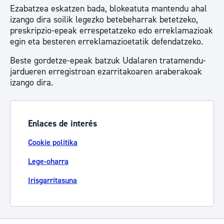
Ezabatzea eskatzen bada, blokeatuta mantendu ahal
izango dira soilik legezko betebeharrak betetzeko,
preskripzio-epeak errespetatzeko edo erreklamazioak
egin eta besteren erreklamazioetatik defendatzeko.
Beste gordetze-epeak batzuk Udalaren tratamendu-
jardueren erregistroan ezarritakoaren araberakoak
izango dira.
Enlaces de interés
Cookie politika
Lege-oharra
Irisgarritasuna