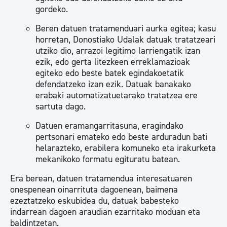
gordeko.
Beren datuen tratamenduari aurka egitea; kasu
horretan, Donostiako Udalak datuak tratatzeari
utziko dio, arrazoi legitimo larriengatik izan
ezik, edo gerta litezkeen erreklamazioak
egiteko edo beste batek egindakoetatik
defendatzeko izan ezik. Datuak banakako
erabaki automatizatuetarako tratatzea ere
sartuta dago.
Datuen eramangarritasuna, eragindako
pertsonari emateko edo beste arduradun bati
helarazteko, erabilera komuneko eta irakurketa
mekanikoko formatu egituratu batean.
Era berean, datuen tratamendua interesatuaren
onespenean oinarrituta dagoenean, baimena
ezeztatzeko eskubidea du, datuak babesteko
indarrean dagoen araudian ezarritako moduan eta
baldintzetan.