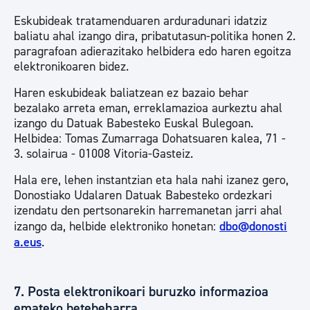
Eskubideak tratamenduaren arduradunari idatziz
baliatu ahal izango dira, pribatutasun-politika honen 2.
paragrafoan adierazitako helbidera edo haren egoitza
elektronikoaren bidez.
Haren eskubideak baliatzean ez bazaio behar
bezalako arreta eman, erreklamazioa aurkeztu ahal
izango du Datuak Babesteko Euskal Bulegoan.
Helbidea: Tomas Zumarraga Dohatsuaren kalea, 71 -
3. solairua - 01008 Vitoria-Gasteiz.
Hala ere, lehen instantzian eta hala nahi izanez gero,
Donostiako Udalaren Datuak Babesteko ordezkari
izendatu den pertsonarekin harremanetan jarri ahal
izango da, helbide elektroniko honetan:
dbo@donosti
a.eus
.
7. Posta elektronikoari buruzko informazioa
emateko betebeharra