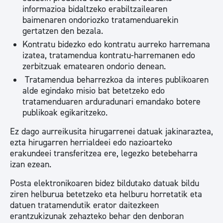
informazioa bidaltzeko erabiltzailearen
baimenaren ondoriozko tratamenduarekin
gertatzen den bezala.
Kontratu bidezko edo kontratu aurreko harremana
izatea, tratamendua kontratu-harremanen edo
zerbitzuak ematearen ondorio denean.
Tratamendua beharrezkoa da interes publikoaren
alde egindako misio bat betetzeko edo
tratamenduaren arduradunari emandako botere
publikoak egikaritzeko.
Ez dago aurreikusita hirugarrenei datuak jakinaraztea,
ezta hirugarren herrialdeei edo nazioarteko
erakundeei transferitzea ere, legezko betebeharra
izan ezean.
Posta elektronikoaren bidez bildutako datuak bildu
ziren helburua betetzeko eta helburu horretatik eta
datuen tratamendutik erator daitezkeen
erantzukizunak zehazteko behar den denboran