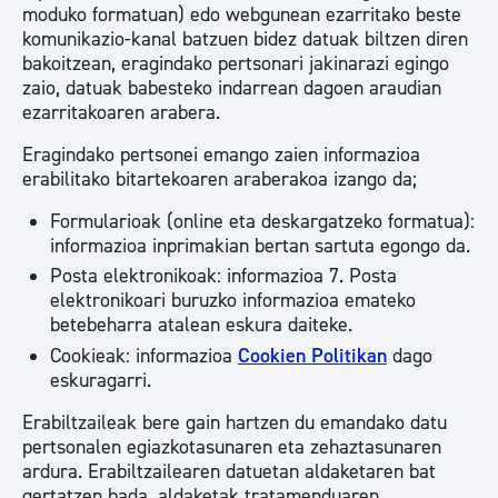
moduko formatuan) edo webgunean ezarritako beste
komunikazio-kanal batzuen bidez datuak biltzen diren
bakoitzean, eragindako pertsonari jakinarazi egingo
zaio, datuak babesteko indarrean dagoen araudian
ezarritakoaren arabera.
Eragindako pertsonei emango zaien informazioa
erabilitako bitartekoaren araberakoa izango da;
Formularioak (online eta deskargatzeko formatua):
informazioa inprimakian bertan sartuta egongo da.
Posta elektronikoak: informazioa 7. Posta
elektronikoari buruzko informazioa emateko
betebeharra​​​​​​ atalean eskura daiteke.
Cookieak: informazioa
Cookien Politikan
dago
eskuragarri.
Erabiltzaileak bere gain hartzen du emandako datu
pertsonalen egiazkotasunaren eta zehaztasunaren
ardura. Erabiltzailearen datuetan aldaketaren bat
gertatzen bada, aldaketak tratamenduaren