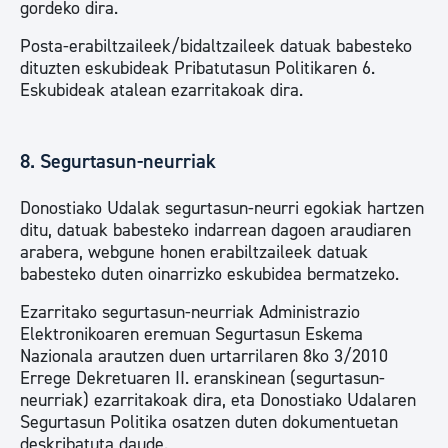
gordeko dira.
Posta-erabiltzaileek/bidaltzaileek datuak babesteko
dituzten eskubideak Pribatutasun Politikaren 6.
Eskubideak atalean ezarritakoak dira.
8. Segurtasun-neurriak
Donostiako Udalak segurtasun-neurri egokiak hartzen
ditu, datuak babesteko indarrean dagoen araudiaren
arabera, webgune honen erabiltzaileek datuak
babesteko duten oinarrizko eskubidea bermatzeko.
Ezarritako segurtasun-neurriak Administrazio
Elektronikoaren eremuan Segurtasun Eskema
Nazionala arautzen duen urtarrilaren 8ko 3/2010
Errege Dekretuaren II. eranskinean (segurtasun-
neurriak) ezarritakoak dira, eta Donostiako Udalaren
Segurtasun Politika osatzen duten dokumentuetan
deskribatuta daude.