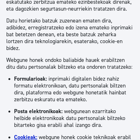
eskatutako zerbitzua emateko ezinbestekoak direnak,
eta dagozkien segurtasun-neurriekin tratatzen dira.
Datu horietako batzuk zuzenean ematen dira,
adibidez, erregistratzeko edo izena emateko inprimaki
bat betetzen denean, eta beste batzuk zeharka
lortzen dira teknologiarekin, esaterako, cookie-en
bidez.
Webgune honek ondoko baliabide hauek erabiltzen
ditu datu pertsonalak biltzeko eta ondoren tratatzeko:
Formularioak:
inprimaki digitalen bidez nahiz
formatu elektronikoan, datu pertsonalak biltzen
dira, plataforma edo webgune honetatik hainbat
zerbitzu eskuratu eta emateko.
Posta elektronikoak:
webgunean ezarritako
helbide elektronikoak datu pertsonalak biltzeko
bitarteko gisa erabili ahal izango dira.
Cookieak:
webgune honek cookie teknikoak erabil