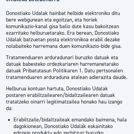
Donostiako Udalak hainbat helbide elektroniko ditu
bere webgunean eta egoitzan, eta horiek
komunikazio-kanal gisa balio dute kasu bakoitzean
ezarritako helburuetarako. Era berean, Donostiako
Udalak batzuetan posta elektronikoa erabil dezake
nolabaiteko harremana duen komunikazio-bide gisa.
Tratamenduaren arduradunari buruzko datuak eta
datuak babesteko ordezkariaren harremanetarako
datuak Pribatutasun Politikaren 1. Datu pertsonalen
tratamenduaren arduraduna atalean adierazita daude.
Helburua kontuan hartuta, Donostiako Udalak
postaren erabiltzailearen/bidaltzailearen datuak
tratatzeko oinarri legitimatzailea honako hau izango
da:
Erabiltzaile/bidaltzaileak emandako baimena, hala
dagokionean, Donostiako Udalak eskainitako
edozein produktu edo zerbitzuri buruzko