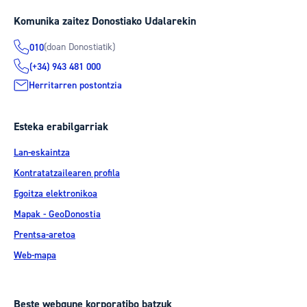
Komunika zaitez Donostiako Udalarekin
(doan Donostiatik)
010
(+34) 943 481 000
Herritarren postontzia
Esteka erabilgarriak
Lan-eskaintza
Kontratatzailearen profila
Egoitza elektronikoa
Mapak - GeoDonostia
Prentsa-aretoa
Web-mapa
Beste webgune korporatibo batzuk