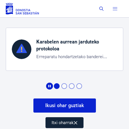
Saut au contenu principal
Buscar
Karabelen aurrean jarduteko
protokoloa
Erreparatu hondartzetako banderei
egoeraren berri izateko
Ikusi ohar guztiak
Itxi oharrak