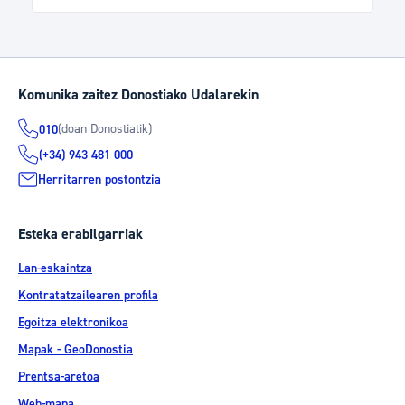
Komunika zaitez Donostiako Udalarekin
(doan Donostiatik)
010
(+34) 943 481 000
Herritarren postontzia
Esteka erabilgarriak
Lan-eskaintza
Kontratatzailearen profila
Egoitza elektronikoa
Mapak - GeoDonostia
Prentsa-aretoa
Web-mapa