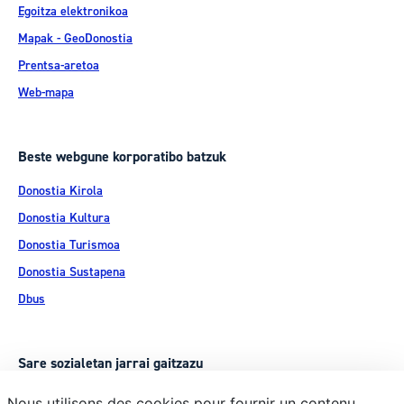
Egoitza elektronikoa
Mapak - GeoDonostia
Prentsa-aretoa
Web-mapa
Beste webgune korporatibo batzuk
Donostia Kirola
Donostia Kultura
Donostia Turismoa
Donostia Sustapena
Dbus
Sare sozialetan jarrai gaitzazu
Nous utilisons des cookies pour fournir un contenu