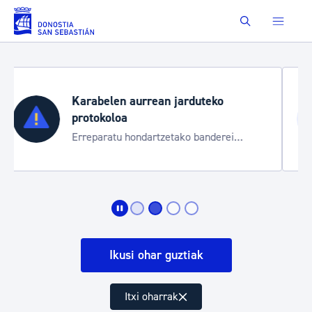
Saut au contenu principal
Buscar
Aste Nagusia 2026
Trafiko mozketak eta garraio zerbitzu
bereziak
Ikusi ohar guztiak
Itxi oharrak