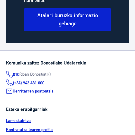
hura baita.
Atalari buruzko informazio
gehiago
Komunika zaitez Donostiako Udalarekin
(doan Donostiatik)
010
(+34) 943 481 000
Herritarren postontzia
Esteka erabilgarriak
Lan-eskaintza
Kontratatzailearen profila