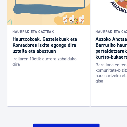
HAURRAK ETA GAZTEAK
HAURRAK ETA GA
Haurtxokoak, Gaztelekuak eta
Auzoko Ahotsa
Kontadores itxita egongo dira
Barrutiko hau
uztaila eta abuztuan
partaidetzara
kurtso-bukaer
Irailaren 10etik aurrera zabalduko
dira
Bere lana egiten 
komunitate-bizit
hausnartzeko et
gisa