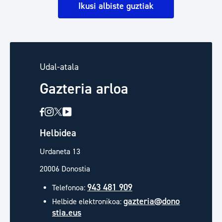
Ikusi albiste guztiak
Udal-atala
Gazteria arloa
Helbidea
Urdaneta 13
20006 Donostia
943 481 909
Telefonoa:
gazteria@dono
Helbide elektronikoa:
stia.eus