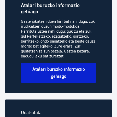
Atalari buruzko informazio
gehiago
Gazte jokatzen duen hiri bat nahi dugu, zuk
irudikatzen duzun modu-modukoa!
Harrituta uztea nahi dugu: guk zu eta zuk
gu! Partekatzeko, ezagutzeko, sortzeko,
berritzeko, ondo pasatzeko eta beste gauza
mordo bat egiteko! Zure erara. Zuri
gustatzen zaizun bezala. Gaztea bazara,
badugu leku bat zuretzat.
Atalari buruzko informazio
gehiago
Udal-atala