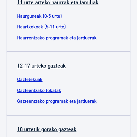
11 urte arteko haurrak eta familiak
Haurguneak (0-5 urte)
Haurtxokoak (5-11 urte)
Haurrentzako programak eta jarduerak
12-17 urteko gazteak
Gaztelekuak
Gazteentzako lokalak
Gazteentzako programak eta jarduerak
18 urtetik gorako gazteak