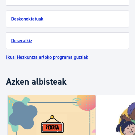
Deskonektatuak
Deseraikiz
Ikusi Hezkuntza arloko programa guztiak
Azken albisteak