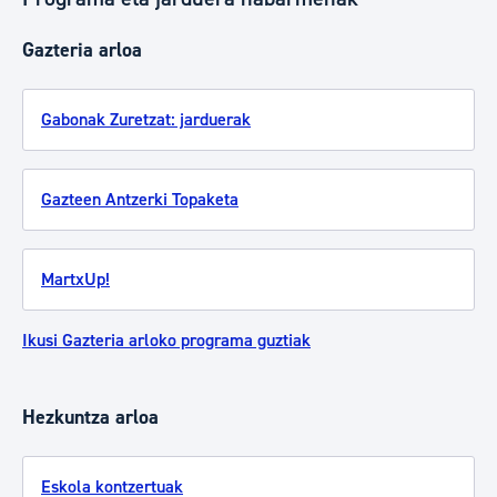
Gazteria arloa
Gabonak Zuretzat: jarduerak
Gazteen Antzerki Topaketa
MartxUp!
Ikusi Gazteria arloko programa guztiak
Hezkuntza arloa
Eskola kontzertuak