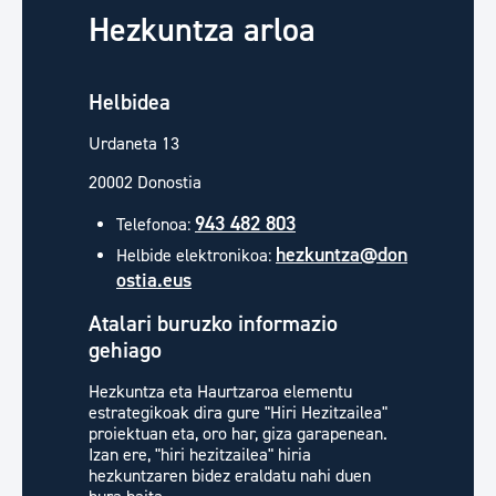
Hezkuntza arloa
Helbidea
Urdaneta 13
20002 Donostia
943 482 803
Telefonoa:
hezkuntza@don
Helbide elektronikoa:
ostia.eus
Atalari buruzko informazio
gehiago
Hezkuntza eta Haurtzaroa elementu
estrategikoak dira gure "Hiri Hezitzailea"
proiektuan eta, oro har, giza garapenean.
Izan ere, "hiri hezitzailea" hiria
hezkuntzaren bidez eraldatu nahi duen