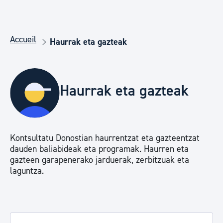
Accueil
Haurrak eta gazteak
Haurrak eta gazteak
Kontsultatu Donostian haurrentzat eta gazteentzat
dauden baliabideak eta programak. Haurren eta
gazteen garapenerako jarduerak, zerbitzuak eta
laguntza.