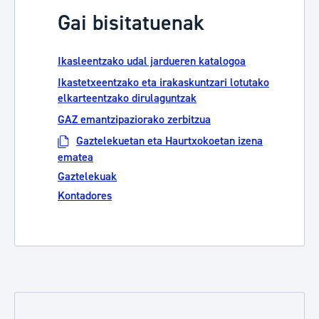
Gai bisitatuenak
Ikasleentzako udal jardueren katalogoa
Ikastetxeentzako eta irakaskuntzari lotutako
elkarteentzako dirulaguntzak
GAZ emantzipaziorako zerbitzua
Gaztelekuetan eta Haurtxokoetan izena
ematea
Gaztelekuak
Kontadores