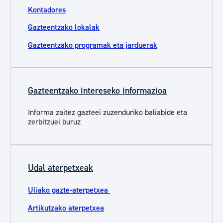
Kontadores
Gazteentzako lokalak
Gazteentzako programak eta jarduerak
Gazteentzako intereseko informazioa
Informa zaitez gazteei zuzenduriko baliabide eta
zerbitzuei buruz
Udal aterpetxeak
Uliako gazte-aterpetxea
Artikutzako aterpetxea