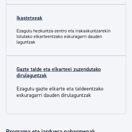
Ikastetxeak
Ezagutu hezkuntza-zentro eta irakaskuntzarekin
lotutako elkarteentzako eskuragarri dauden
laguntzak
Gazte talde eta elkarteei zuzendutako
dirulaguntzak
Ezagutu gazte elkarte eta taldeentzako
eskuragarri dauden dirulaguntzak
Programa eta jarduera nabarmenak