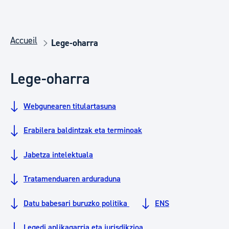
Accueil
Lege-oharra
Lege-oharra
Webgunearen titulartasuna
Erabilera baldintzak eta terminoak
Jabetza intelektuala
Tratamenduaren arduraduna
Datu babesari buruzko politika
ENS
Legedi aplikagarria eta jurisdikzioa