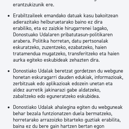
erantzukizunik ere.
Erabiltzaileek emandako datuak kasu bakoitzean
adierazitako helburuetarako baino ez dira
erabiliko, eta ez zaizkie hirugarrenei lagako,
Donostuako Udalaren pribatutasun-politikaren
arabera. Politika horretan, datu pertsonalak
eskuratzeko, zuzentzeko, ezabatzeko, haien
tratamendua mugatzeko, transferitzeko eta haien
aurka egiteko eskubideak zehazten dira.
Donostiako Udalak beretzat gordetzen du webgune
honetan eskuragarri dauden edukiak, informazioak,
zerbitzuak edo aplikazioak edozein unetan eta
aldez aurretik jakinarazi gabe aldatzeko,
zabaltzeko edo eguneratzeko eskubidea.
Donostiako Udalak ahalegina egiten du webguneak
behar bezala funtzionatzen duela bermatzeko,
horretarako arrazoizko bitarteko guztiak erabilita,
baina ez du bere gain hartzen bertan egon