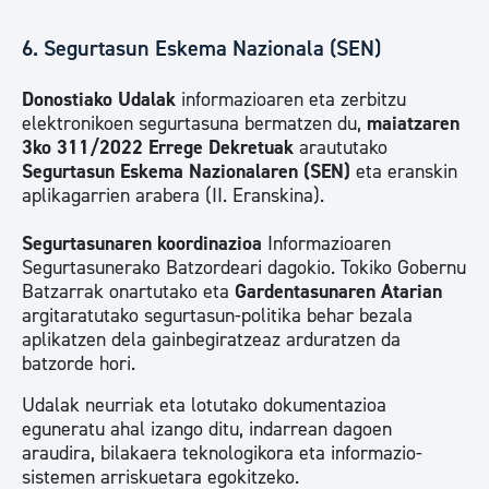
6. Segurtasun Eskema Nazionala (SEN)
Donostiako Udalak
informazioaren eta zerbitzu
elektronikoen segurtasuna bermatzen du,
maiatzaren
3ko 311/2022 Errege Dekretuak
araututako
Segurtasun Eskema Nazionalaren (SEN)
eta eranskin
aplikagarrien arabera (II. Eranskina).
Segurtasunaren koordinazioa
Informazioaren
Segurtasunerako Batzordeari dagokio. Tokiko Gobernu
Batzarrak onartutako eta
Gardentasunaren Atarian
argitaratutako segurtasun-politika behar bezala
aplikatzen dela gainbegiratzeaz arduratzen da
batzorde hori.
Udalak neurriak eta lotutako dokumentazioa
eguneratu ahal izango ditu, indarrean dagoen
araudira, bilakaera teknologikora eta informazio-
sistemen arriskuetara egokitzeko.