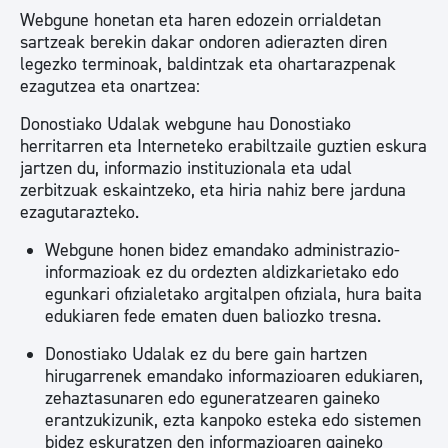
Webgune honetan eta haren edozein orrialdetan
sartzeak berekin dakar ondoren adierazten diren
legezko terminoak, baldintzak eta ohartarazpenak
ezagutzea eta onartzea:
Donostiako Udalak webgune hau Donostiako
herritarren eta Interneteko erabiltzaile guztien eskura
jartzen du, informazio instituzionala eta udal
zerbitzuak eskaintzeko, eta hiria nahiz bere jarduna
ezagutarazteko.
Webgune honen bidez emandako administrazio-
informazioak ez du ordezten aldizkarietako edo
egunkari ofizialetako argitalpen ofiziala, hura baita
edukiaren fede ematen duen baliozko tresna.
Donostiako Udalak ez du bere gain hartzen
hirugarrenek emandako informazioaren edukiaren,
zehaztasunaren edo eguneratzearen gaineko
erantzukizunik, ezta kanpoko esteka edo sistemen
bidez eskuratzen den informazioaren gaineko