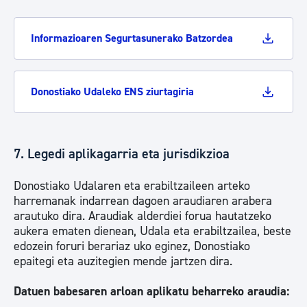
Informazioaren Segurtasunerako Batzordea
Donostiako Udaleko ENS ziurtagiria
7. Legedi aplikagarria eta jurisdikzioa
Donostiako Udalaren eta erabiltzaileen arteko
harremanak indarrean dagoen araudiaren arabera
arautuko dira. Araudiak alderdiei forua hautatzeko
aukera ematen dienean, Udala eta erabiltzailea, beste
edozein foruri berariaz uko eginez, Donostiako
epaitegi eta auzitegien mende jartzen dira.
Datuen babesaren arloan aplikatu beharreko araudia: