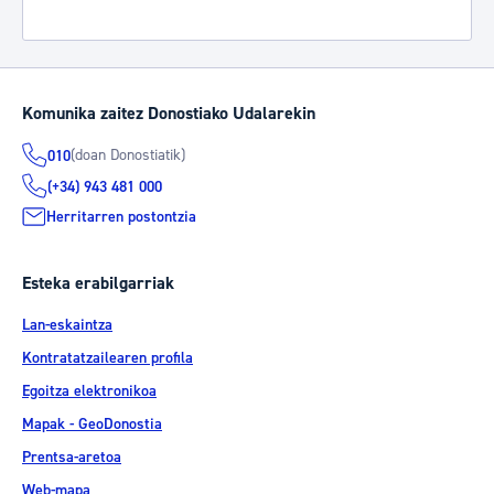
Komunika zaitez Donostiako Udalarekin
(doan Donostiatik)
010
(+34) 943 481 000
Herritarren postontzia
Esteka erabilgarriak
Lan-eskaintza
Kontratatzailearen profila
Egoitza elektronikoa
Mapak - GeoDonostia
Prentsa-aretoa
Web-mapa