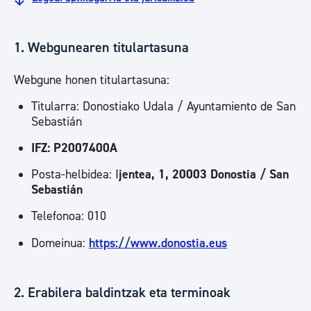
1. Webgunearen titulartasuna
Webgune honen titulartasuna:
Titularra: Donostiako Udala / Ayuntamiento de San
Sebastián
IFZ: P2007400A
Posta-helbidea: I
jentea, 1, 20003 Donostia / San
Sebastián
Telefonoa: 010
Domeinua:
https://www.donostia.eus
2. Erabilera baldintzak eta terminoak