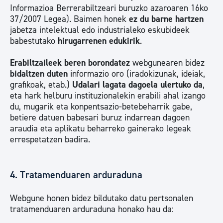
Informazioa Berrerabiltzeari buruzko azaroaren 16ko
37/2007 Legea). Baimen honek
ez du barne hartzen
jabetza intelektual edo industrialeko eskubideek
babestutako
hirugarrenen edukirik
.
Erabiltzaileek beren borondatez
webgunearen bidez
bidaltzen duten
informazio oro (iradokizunak, ideiak,
grafikoak, etab.)
Udalari lagata dagoela ulertuko da
,
eta hark helburu instituzionalekin erabili ahal izango
du, mugarik eta konpentsazio-betebeharrik gabe,
betiere datuen babesari buruz indarrean dagoen
araudia eta aplikatu beharreko gainerako legeak
errespetatzen badira.
4. Tratamenduaren arduraduna
Webgune honen bidez bildutako datu pertsonalen
tratamenduaren arduraduna honako hau da: