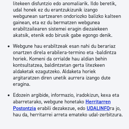
litekeen disfuntzio edo anomaliarik. Ildo beretik,
udal honek ez du erantzukizunik izango
webgunean sartzearen ondoriozko balizko kalteen
gainean, eta ez du bermatzen webgunea
erabiltzailearen sistemei eragin diezaiekeen
akatsik, etenik edo birusik gabe egongo denik.
Webgune hau erabiltzeak esan nahi du berariaz
onartzen direla erabilera-termino eta -baldintza
horiek. Komeni da orrialde hau aldian behin
kontsultatzea, baldintzetan gerta litezkeen
aldaketak ezagutzeko. Aldaketa horiek
argitaratzen diren unetik aurrera izango dute
eragina.
Edozein argibide, informazio, iradokizun, kexa eta
abarretarako, webgune honetako
Herritarren
Postontzia
erabili dezakezue, edo
UDALINFO
ra jo,
hau da, herritarrei arreta emateko udal-zerbitzura.