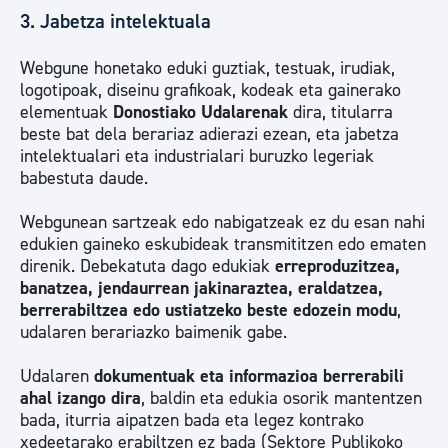
3. Jabetza intelektuala
Webgune honetako eduki guztiak, testuak, irudiak,
logotipoak, diseinu grafikoak, kodeak eta gainerako
elementuak
Donostiako Udalarenak
dira, titularra
beste bat dela berariaz adierazi ezean, eta jabetza
intelektualari eta industrialari buruzko legeriak
babestuta daude.
Webgunean sartzeak edo nabigatzeak ez du esan nahi
edukien gaineko eskubideak transmititzen edo ematen
direnik. Debekatuta dago edukiak
erreproduzitzea,
banatzea, jendaurrean jakinaraztea, eraldatzea,
berrerabiltzea edo ustiatzeko beste edozein modu
,
udalaren berariazko baimenik gabe.
Udalaren
dokumentuak eta informazioa berrerabili
ahal izango dira
, baldin eta edukia osorik mantentzen
bada, iturria aipatzen bada eta legez kontrako
xedeetarako erabiltzen ez bada (Sektore Publikoko