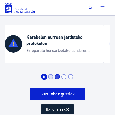
Saut au contenu principal
Buscar
Aste Nagusia 2026
Trafiko mozketak eta garraio zerbitzu
bereziak
Ikusi ohar guztiak
Itxi oharrak