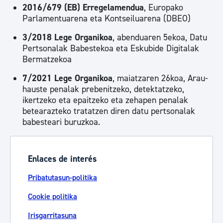
2016/679 (EB) Erregelamendua
, Europako
Parlamentuarena eta Kontseiluarena (DBEO)
3/2018 Lege Organikoa
, abenduaren 5ekoa, Datu
Pertsonalak Babestekoa eta Eskubide Digitalak
Bermatzekoa
7/2021 Lege Organikoa
, maiatzaren 26koa, Arau-
hauste penalak prebenitzeko, detektatzeko,
ikertzeko eta epaitzeko eta zehapen penalak
betearazteko tratatzen diren datu pertsonalak
babesteari buruzkoa.
Enlaces de interés
Pribatutasun-politika
Cookie politika
Irisgarritasuna