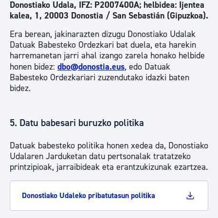
Donostiako Udala, IFZ: P2007400A; helbidea: Ijentea
kalea, 1, 20003 Donostia / San Sebastián (Gipuzkoa).
Era berean, jakinarazten dizugu Donostiako Udalak
Datuak Babesteko Ordezkari bat duela, eta harekin
harremanetan jarri ahal izango zarela honako helbide
honen bidez:
dbo@donostia.eus
, edo Datuak
Babesteko Ordezkariari zuzendutako idazki baten
bidez.
5. Datu babesari buruzko politika
Datuak babesteko politika honen xedea da, Donostiako
Udalaren Jarduketan datu pertsonalak tratatzeko
printzipioak, jarraibideak eta erantzukizunak ezartzea.
Donostiako Udaleko pribatutasun politika