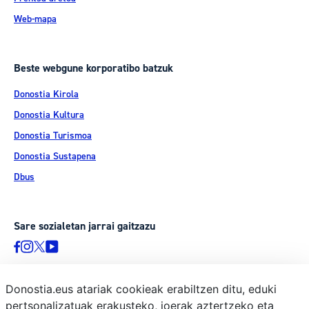
Web-mapa
Beste webgune korporatibo batzuk
Donostia Kirola
Donostia Kultura
Donostia Turismoa
Donostia Sustapena
Dbus
Sare sozialetan jarrai gaitzazu
Donostia.eus atariak cookieak erabiltzen ditu, eduki
pertsonalizatuak erakusteko, joerak aztertzeko eta