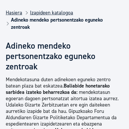
Hasiera
Izapideen katalogoa
Adineko mendeko pertsonentzako eguneko
zentroak
Adineko mendeko
pertsonentzako eguneko
zentroak
Mendekotasuna duten adinekoen eguneko zentro
batean plaza bat eskatzea.
Baliabide honetarako
sarbidea izateko beharrezkoa da:
mendekotasun
egoeran dagoen pertsonatzat aitortua izatea aurrez.
Udaleko Gizarte Zerbitzuetan ere egin daitekeen
aurretiko izapide bat da hau. Gipuzkoako Foru
Aldundiaren Gizarte Politiketako Departamentua da
espedientearen izapidetzearen eta ebazpena