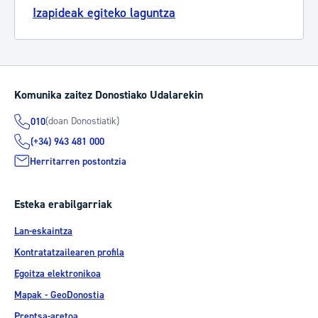
Izapideak egiteko laguntza
Komunika zaitez Donostiako Udalarekin
(doan Donostiatik)
010
(+34) 943 481 000
Herritarren postontzia
Esteka erabilgarriak
Lan-eskaintza
Kontratatzailearen profila
Egoitza elektronikoa
Mapak - GeoDonostia
Prentsa-aretoa