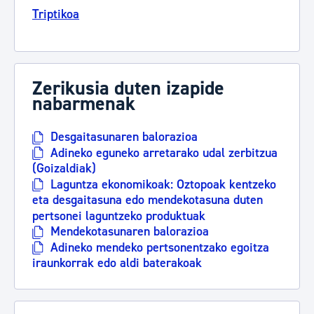
Triptikoa
Zerikusia duten izapide
nabarmenak
Desgaitasunaren balorazioa
Adineko eguneko arretarako udal zerbitzua
(Goizaldiak)
Laguntza ekonomikoak: Oztopoak kentzeko
eta desgaitasuna edo mendekotasuna duten
pertsonei laguntzeko produktuak
Mendekotasunaren balorazioa
Adineko mendeko pertsonentzako egoitza
iraunkorrak edo aldi baterakoak