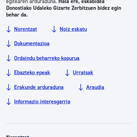
egitearen arduraduna.
Hala ere, eskabidea
Donostiako Udaleko Gizarte Zerbitzuen bidez egin
behar da.
Norentzat
Noiz eskatu
Dokumentazioa
Ordaindu beharreko kopurua
Ebazteko epeak
Urratsak
Erakunde arduraduna
Araudia
Informazio interesgarria