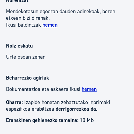
Norentzat
Mendekotasun egoeran dauden adinekoak, beren
etxean bizi direnak.
Ikusi baldintzak
hemen
Noiz eskatu
Urte osoan zehar
Beharrezko agiriak
Dokumentazioa eta eskaera ikusi
hemen
Oharra:
Izapide honetan zehaztutako inprimaki
espezifikoa erabiltzea
derrigorrezkoa da.
Eranskinen gehienezko tamaina:
10 Mb