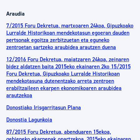
Araudia
7/2015 Foru Dekretua, martxoaren 24koa, Gipuzkoako
Lurralde Historikoan mendekotasun egoeran dauden
pertsonak egoitza zerbitzuetan eta eguneko
zentroetan sartzeko araubidea arautzen duena
12/2016 Foru Dekretua, maiatzaren 24koa, zeinaren
bidez aldatzen baita 2015eko ekainaren 2ko 15/2015
Foru Dekretua, Gipuzkoako Lurralde Historikoan
mendekotasuna dutenentzako arreta zentroen
erabiltzaileen ekarpen ekonomikoaren araubidea
arautzekoa
Donostiako Irisgarritasun Plana
Donostia Lagunkoia
87/2015 Foru Dekretua, abenduaren 15ekoa,
gehieneko ekarpenak onartzekoa, 2015eko ekainaren