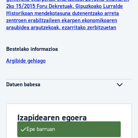
2ko 15/2015 Foru Dekretuak, Gipuzkoako Lurralde
Historikoan mendekotasuna dutenentzako arreta
zentroen erabiltzaileen ekarpen ekonomikoaren
araubidea arautzekoak, ezarritako zerbitzuetan
Bestelako informazioa
Argibide gehiago
Datuen babesa
Izapidearen egoera
Epe barruan