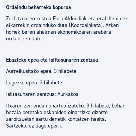
Ordaindu beharreko kopurua
Zerbitzuaren kostua Foru Aldundiak eta erabiltzaileek
elkarrekin ordainduko dute (Koordainketa). Azken
horiek beren ahalmen ekonomikoaren arabera
ordaintzen dute.
Ebazteko epea eta isiltasunaren zentzua
Aurreikusitako epea: 3 hilabete
Legezko epea: 3 hilabete
Isiltasunaren zentzua: Aurkakoa
Itxaron zerrendan onartua izateko: 3 hilabete, behar
bezala betetako eskabidea oinarrizko gizarte
zerbitzuetan sartu denetik kontatzen hasita.
Sartzeko: ez dago eperik.