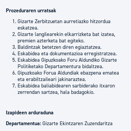
Prozeduraren urratsak
Gizarte Zerbitzuetan aurretiazko hitzordua
eskatzea.
Gizarte langilearekin elkarrizketa bat izatea,
premien azterketa bat egiteko.
Baldintzak betetzen diren egiaztatzea.
Eskabidea eta dokumentazioa erregistratzea.
Eskabidea Gipuzkoako Foru Aldundiko Gizarte
Politiketako Departamentura bidaltzea.
Gipuzkoako Forua Aldundiak ebazpena ematea
eta erabiltzaileari jakinaraztea.
Eskabidea baliabidearen sarbiderako itxaron
zerrendan sartzea, hala badagokio.
Izapideen arduraduna
Departamentua:
Gizarte Ekintzaren Zuzendaritza