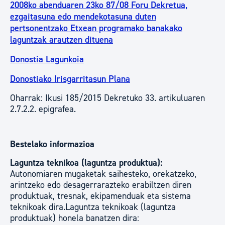
2008ko abenduaren 23ko 87/08 Foru Dekretua,
ezgaitasuna edo mendekotasuna duten
pertsonentzako Etxean programako banakako
laguntzak arautzen dituena
Donostia Lagunkoia
Donostiako Irisgarritasun Plana
Oharrak: Ikusi 185/2015 Dekretuko 33. artikuluaren
2.7.2.2. epigrafea.
Bestelako informazioa
Laguntza teknikoa (laguntza produktua):
Autonomiaren mugaketak saihesteko, orekatzeko,
arintzeko edo desagerrarazteko erabiltzen diren
produktuak, tresnak, ekipamenduak eta sistema
teknikoak dira.Laguntza teknikoak (laguntza
produktuak) honela banatzen dira: