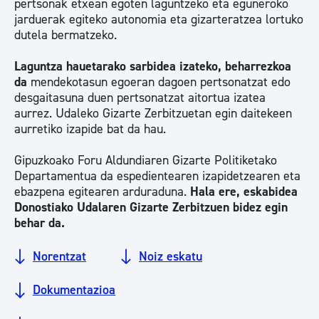
pertsonak etxean egoten laguntzeko eta eguneroko
jarduerak egiteko autonomia eta gizarteratzea lortuko
dutela bermatzeko.
Laguntza hauetarako sarbidea izateko, beharrezkoa
da
mendekotasun egoeran dagoen pertsonatzat edo
desgaitasuna duen pertsonatzat aitortua izatea
aurrez. Udaleko Gizarte Zerbitzuetan egin daitekeen
aurretiko izapide bat da hau.
Gipuzkoako Foru Aldundiaren Gizarte Politiketako
Departamentua da espedientearen izapidetzearen eta
ebazpena egitearen arduraduna.
Hala ere, eskabidea
Donostiako Udalaren Gizarte Zerbitzuen bidez egin
behar da.
Norentzat
Noiz eskatu
Dokumentazioa