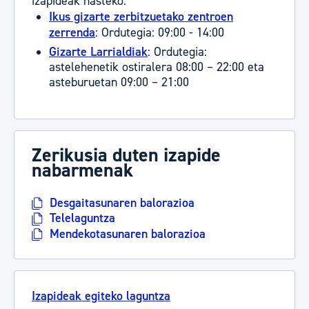
izapideak hasteko:
Ikus gizarte zerbitzuetako zentroen
zerrenda
: Ordutegia: 09:00 - 14:00
Gizarte Larrialdiak
: Ordutegia:
astelehenetik ostiralera 08:00 – 22:00 eta
asteburuetan 09:00 – 21:00
Zerikusia duten izapide
nabarmenak
Desgaitasunaren balorazioa
Telelaguntza
Mendekotasunaren balorazioa
Izapideak egiteko laguntza