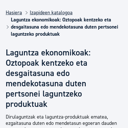
Hasiera
Izapideen katalogoa
Laguntza ekonomikoak: Oztopoak kentzeko eta
desgaitasuna edo mendekotasuna duten pertsonei
laguntzeko produktuak
Laguntza ekonomikoak:
Oztopoak kentzeko eta
desgaitasuna edo
mendekotasuna duten
pertsonei laguntzeko
produktuak
Dirulaguntzak eta laguntza-produktuak ematea,
ezgaitasuna duten edo mendetasun egoeran dauden