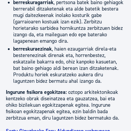
berreskuragarriak
, pertsona batek baino gehiagok
berrerabil ditzaketenak eta alde batetik bestera
mugi daitezkeenak inolako kosturik gabe
(garraioaren kostuak izan ezik). Zerbitzu
horietarako sarbidea hornikuntza zerbitzuen bidez
izango da, eta maileguan edo epe baterako
lagapenean emango dira.
berreskuraezinak
, haien ezaugarriak direla-eta
besterenezinak direnak eta, horrenbestez,
eskatzaile bakarra edo, ohiz kanpoko kasuetan,
bat baino gehiago aldi berean izan ditzaketenak.
Produktu horiek eskuratzeko aukera diru
laguntzen bidez bermatu ahal izango da.
Ingurune fisikora egokitzea:
oztopo arkitektonikoak
kentzeko obrak diseinatzea eta gauzatzea, bai eta
ohiko bizilekuan egokitzapenak egitea. Ingurune
fisikoan egokitzapenak egitea, ezin baldin bada
zerbitzua eman, diru laguntzen bidez bermatuko da.