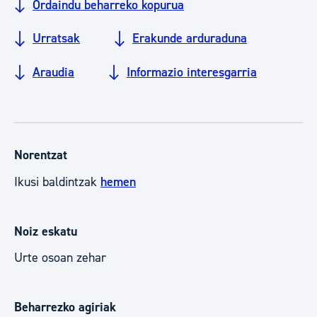
Ordaindu beharreko kopurua
Urratsak
Erakunde arduraduna
Araudia
Informazio interesgarria
Norentzat
Ikusi baldintzak
hemen
Noiz eskatu
Urte osoan zehar
Beharrezko agiriak