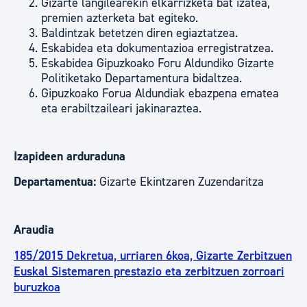
Gizarte langilearekin elkarrizketa bat izatea,
premien azterketa bat egiteko.
Baldintzak betetzen diren egiaztatzea.
Eskabidea eta dokumentazioa erregistratzea.
Eskabidea Gipuzkoako Foru Aldundiko Gizarte
Politiketako Departamentura bidaltzea.
Gipuzkoako Forua Aldundiak ebazpena ematea
eta erabiltzaileari jakinaraztea.
Izapideen arduraduna
Departamentua:
Gizarte Ekintzaren Zuzendaritza
Araudia
185/2015 Dekretua, urriaren 6koa, Gizarte Zerbitzuen
Euskal Sistemaren prestazio eta zerbitzuen zorroari
buruzkoa