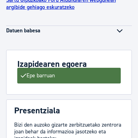
Sartu Gipuzkoako Foru Aldundiaren webgunean
argibide gehiago eskuratzeko
Datuen babesa
Izapidearen egoera
Epe barruan
Presentziala
Bizi den auzoko gizarte zerbitzuetako zentrora
joan behar da informazioa jasotzeko eta