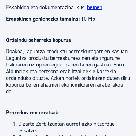
Eskabidea eta dokumentazioa ikusi
hemen
Eranskinen gehienezko tamaina:
10 Mb
Ordaindu beharreko kopurua
Doakoa, laguntza produktu berreskuragarrien kasuan.
Laguntza produktu berreskuraezinen eta ingurune
fisikoaren oztopoen egokitzapen lanen gastuak Foru
Aldundiak eta pertsona erabiltzaileek elkarrekin
ordainduko dituzte. Azken horiek ordaintzen duten diru
kopurua beren ahalmen ekonomikoaren araberakoa
da.
Prozeduraren urratsak
Gizarte Zerbitzuetan aurretiazko hitzordua
eskatzea.