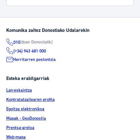
Komunika zaitez Donostiako Udalarekin
(doan Donostiatik)
010
(+34) 943 481 000
Herritarren postontzia
Esteka erabilgarriak
Lan-eskaintza
Kontratatzailearen profila
Egoitza elektronikoa
Mapak - GeoDonostia
Prentsa-aretoa
Web-mapa