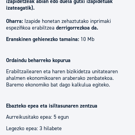
izapidetzeak abian edo duela gutxi izapidetuak
izateagatik).
Oharra:
Izapide honetan zehaztutako inprimaki
espezifikoa erabiltzea
derrigorrezkoa da.
Eranskinen gehienezko tamaina:
10 Mb
Ordaindu beharreko kopurua
Erabiltzailearen eta haren bizikidetza unitatearen
ahalmen ekonomikoaren araberako zenbatekoa.
Baremo ekonomiko bat dago kalkulua egiteko.
Ebazteko epea eta isiltasunaren zentzua
Aurreikusitako epea: 5 egun
Legezko epea: 3 hilabete