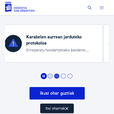
Eduki nagusira joan
Buscar
Aste Nagusia 2026
Trafiko mozketak eta garraio zerbitzu
bereziak
Ikusi ohar guztiak
Itxi oharrak