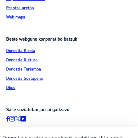
Prentsa-aretoa
Web-mapa
Beste webgune korporatibo batzuk
Donostia Kirola
Donostia Kultura
Donostia Turismoa
Donostia Sustapena
Dbus
Sare sozialetan jarrai gaitzazu
Donostia.eus atariak cookieak erabiltzen ditu, eduki