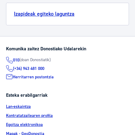
Izapideak egiteko laguntza
Komunika zaitez Donostiako Udalarekin
(doan Donostiatik)
010
(+34) 943 481 000
Herritarren postontzia
Esteka erabilgarriak
Lan-eskaintza
Kontratatzailearen profila
Egoitza elektronikoa
Mapak - GeoDonostia