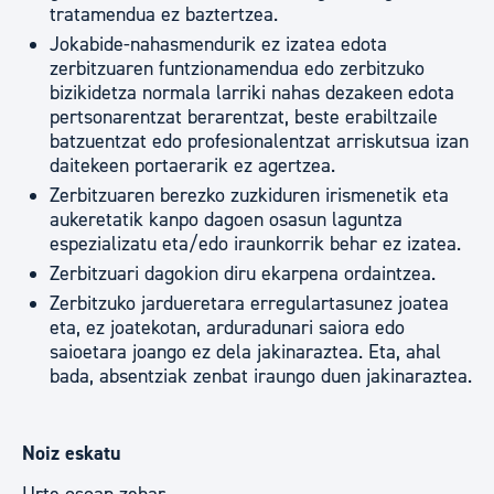
tratamendua ez baztertzea.
Jokabide-nahasmendurik ez izatea edota
zerbitzuaren funtzionamendua edo zerbitzuko
bizikidetza normala larriki nahas dezakeen edota
pertsonarentzat berarentzat, beste erabiltzaile
batzuentzat edo profesionalentzat arriskutsua izan
daitekeen portaerarik ez agertzea.
Zerbitzuaren berezko zuzkiduren irismenetik eta
aukeretatik kanpo dagoen osasun laguntza
espezializatu eta/edo iraunkorrik behar ez izatea.
Zerbitzuari dagokion diru ekarpena ordaintzea.
Zerbitzuko jardueretara erregulartasunez joatea
eta, ez joatekotan, arduradunari saiora edo
saioetara joango ez dela jakinaraztea. Eta, ahal
bada, absentziak zenbat iraungo duen jakinaraztea.
Noiz eskatu