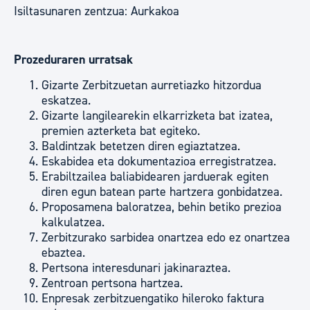
Isiltasunaren zentzua: Aurkakoa
Prozeduraren urratsak
Gizarte Zerbitzuetan aurretiazko hitzordua
eskatzea.
Gizarte langilearekin elkarrizketa bat izatea,
premien azterketa bat egiteko.
Baldintzak betetzen diren egiaztatzea.
Eskabidea eta dokumentazioa erregistratzea.
Erabiltzailea baliabidearen jarduerak egiten
diren egun batean parte hartzera gonbidatzea.
Proposamena baloratzea, behin betiko prezioa
kalkulatzea.
Zerbitzurako sarbidea onartzea edo ez onartzea
ebaztea.
Pertsona interesdunari jakinaraztea.
Zentroan pertsona hartzea.
Enpresak zerbitzuengatiko hileroko faktura