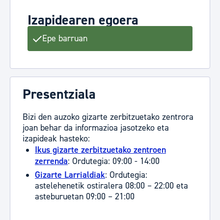
Izapidearen egoera
Epe barruan
Presentziala
Bizi den auzoko gizarte zerbitzuetako zentrora
joan behar da informazioa jasotzeko eta
izapideak hasteko:
Ikus gizarte zerbitzuetako zentroen
zerrenda
: Ordutegia: 09:00 - 14:00
Gizarte Larrialdiak
: Ordutegia:
astelehenetik ostiralera 08:00 – 22:00 eta
asteburuetan 09:00 – 21:00