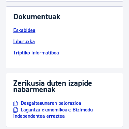
Dokumentuak
Eskabidea
Liburuxka
Triptiko informatiboa
Zerikusia duten izapide
nabarmenak
Desgaitasunaren balorazioa
Laguntza ekonomikoak: Bizimodu
independentea erraztea