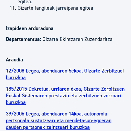
egitea.
Gizarte langileak jarraipena egitea
Izapideen arduraduna
Departamentua:
Gizarte Ekintzaren Zuzendaritza
Araudia
12/2008 Legea, abenduaren 5ekoa, Gizarte Zerbitzuei
buruzkoa
185/2015 Dekretua, urriaren 6koa, Gizarte Zerbitzuen
Euskal Sistemaren prestazio eta zerbitzuen zorroari
buruzkoa
39/2006 Legea, abenduaren 14koa, autonomia
pertsonala sustatzeari eta mendetasun-egoeran
dauden pertsonak zaintzeari buruzkoa