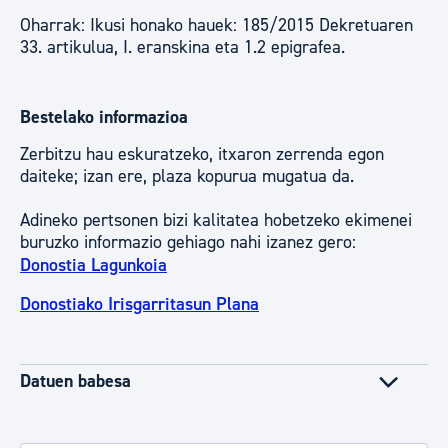
Oharrak: Ikusi honako hauek: 185/2015 Dekretuaren
33. artikulua, I. eranskina eta 1.2 epigrafea.
Bestelako informazioa
Zerbitzu hau eskuratzeko, itxaron zerrenda egon
daiteke; izan ere, plaza kopurua mugatua da.
Adineko pertsonen bizi kalitatea hobetzeko ekimenei
buruzko informazio gehiago nahi izanez gero:
Donostia Lagunkoia
Donostiako Irisgarritasun Plana
Datuen babesa