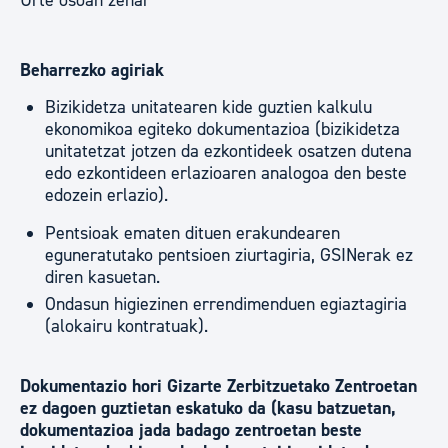
Urte osoan zehar
Beharrezko agiriak
Bizikidetza unitatearen kide guztien kalkulu
ekonomikoa egiteko dokumentazioa (bizikidetza
unitatetzat jotzen da ezkontideek osatzen dutena
edo ezkontideen erlazioaren analogoa den beste
edozein erlazio).
Pentsioak ematen dituen erakundearen
eguneratutako pentsioen ziurtagiria, GSINerak ez
diren kasuetan.
Ondasun higiezinen errendimenduen egiaztagiria
(alokairu kontratuak).
Dokumentazio hori Gizarte Zerbitzuetako Zentroetan
ez dagoen guztietan eskatuko da (kasu batzuetan,
dokumentazioa jada badago zentroetan beste