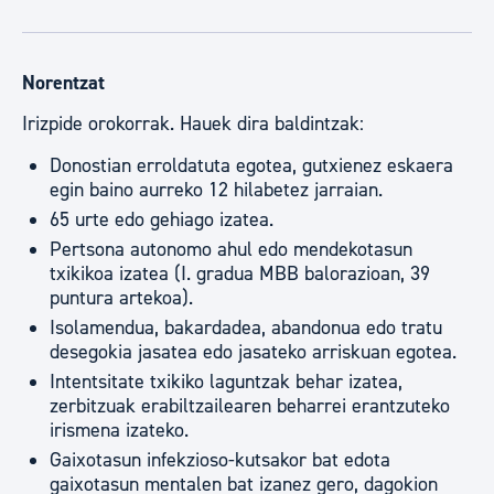
Norentzat
Irizpide orokorrak. Hauek dira baldintzak:
Donostian erroldatuta egotea, gutxienez eskaera
egin baino aurreko 12 hilabetez jarraian.
65 urte edo gehiago izatea.
Pertsona autonomo ahul edo mendekotasun
txikikoa izatea (I. gradua MBB balorazioan, 39
puntura artekoa).
Isolamendua, bakardadea, abandonua edo tratu
desegokia jasatea edo jasateko arriskuan egotea.
Intentsitate txikiko laguntzak behar izatea,
zerbitzuak erabiltzailearen beharrei erantzuteko
irismena izateko.
Gaixotasun infekzioso-kutsakor bat edota
gaixotasun mentalen bat izanez gero, dagokion