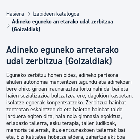
Hasiera
Izapideen katalogoa
Adineko eguneko arretarako udal zerbitzua
(Goizaldiak)
Adineko eguneko arretarako
udal zerbitzua (Goizaldiak)
Eguneko zerbitzu honen bidez, adineko pertsona
ahulen autonomia mantentzen lagundu eta adinekoari
bere ohiko giroan iraunaraztea lortu nahi da, bai eta
haien sozializazioa bultzatzea ere, dagokion kasuetan,
isolatze egoerak konpentsatzeko. Zerbitzua hainbat
zentrotan eskaintzen da eta haietan hainbat talde
jarduera egiten dira, hala nola gimnasia egokitua,
erlaxazio tailerra, esku terapia, tailer ludikoak,
memoria tailerrak, ikus-entzunezkoen tailerrak bai
eta, bizi kalitatea hobetze aldera, zahartze aktiboa