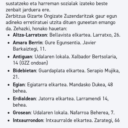
sustatzeko eta harreman sozialak izateko beste
zenbait jarduera ere.
Zerbitzua Gizarte Ongizate Zuzendaritzak gaur egun
adineko erretiratuei utzita dituen guneetan emango
da. Zehazki, honako hauetan:
Altza-Larratxon
: Bellavista elkartea. Larratxo, 26.
Amara Berrin
: Gure Egunsentia. Javier
Barkaiztegi, 11.
Antiguan
: Udalaren lokala. Xalbador Bertsolaria,
14 (GZZ ondoan)
Bidebietan
: Guardaplata elkartea. Serapio Mujika,
21.
Egian
: Egiatarra elkartea. Mandasko Dukea, 48
behea.
Erdialdean
: Jatorra elkartea. Larramendi 14,
behea.
Grosean
: Udalaren lokala. Nafarroa Beherea, 7.
Intxaurrondon
: Intxaurralde elkartea. Zarategi, 66