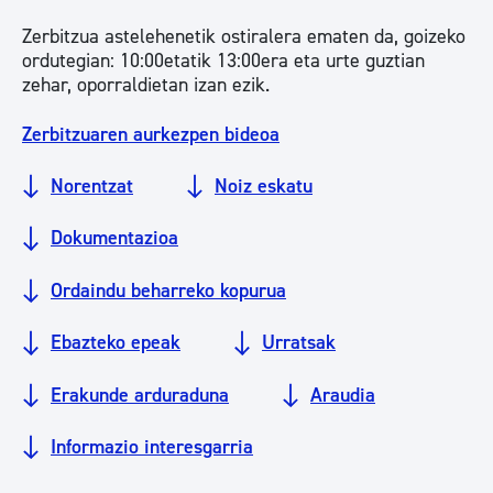
Zerbitzua astelehenetik ostiralera ematen da, goizeko
ordutegian: 10:00etatik 13:00era eta urte guztian
zehar, oporraldietan izan ezik.
Zerbitzuaren aurkezpen bideoa
Norentzat
Noiz eskatu
Dokumentazioa
Ordaindu beharreko kopurua
Ebazteko epeak
Urratsak
Erakunde arduraduna
Araudia
Informazio interesgarria