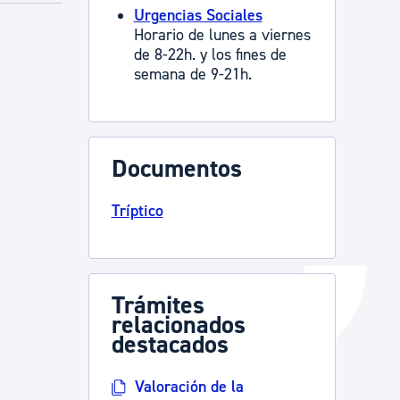
Urgencias Sociales
Catálogo de trámites
Horario de lunes a viernes
de 8-22h. y los fines de
semana de 9-21h.
Ayuda a la tramitación
Documentos
Tríptico
Trámites
relacionados
destacados
Valoración de la