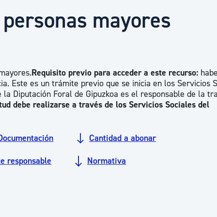
Euskera
a personas mayores
Desarrollo económico 
 mayores.
Requisito previo para acceder a este recurso:
habe
Igualdad, Derechos Hu
. Este es un trámite previo que se inicia en los Servicios 
e la Diputación Foral de Gipuzkoa es el responsable de la tr
itud debe realizarse a través de los Servicios Sociales del
Cultura
Documentación
Cantidad a abonar
Turismo
te responsable
Normativa