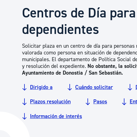
Seguridad ciudadana y emergencias
Centros de Día par
dependientes
Salud Pública, animales y consumo
Solicitar plaza en un centro de día para personas
Infancia y juventud
valorada como persona en situación de dependencia
municipales. El departamento de Política Social d
y resolución del expediente.
No obstante, la solic
Participación ciudadana y asociacionismo
Ayuntamiento de Donostia / San Sebastián.
Dirigido a
Cuándo solicitar
Deporte
Plazos resolución
Pasos
En
Información de interés