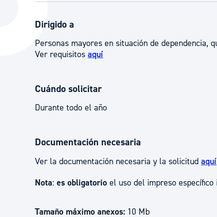
La ciudad
Actualid
Dirigido a
La ciudad ahora
Noticias
Personas mayores en situación de dependencia, qu
Descubre la ciudad
Avisos
Ver requisitos
aquí
La ciudad futura
Agenda cul
Cuándo solicitar
Durante todo el año
Documentación necesaria
Ver la documentación necesaria y la solicitud
aquí
Nota
:
es obligatorio
el uso del impreso específico 
Tamaño máximo anexos:
10 Mb