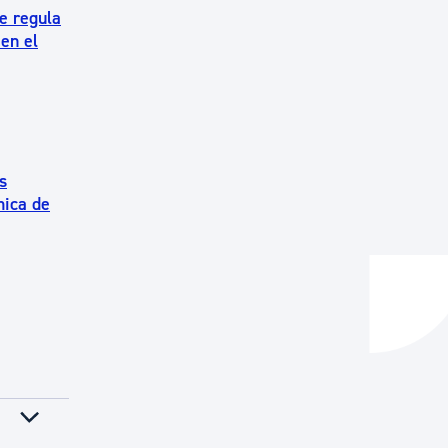
e regula
en el
s
mica de