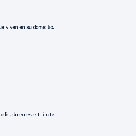
ad
Administración municipal
Tablón de anuncios oficiales
e viven en su domicilio.
Calendario fiscal
tural
Portal de transparencia
indicado en este trámite.