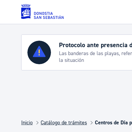
Saltar al contenido principal
sencia de carabelas
Servicios
S
yas, referencia para informarte de
Co
Padrón y asuntos personales
Servicios sociales
Movilidad
Inicio
Catálogo de trámites
Centros de Día 