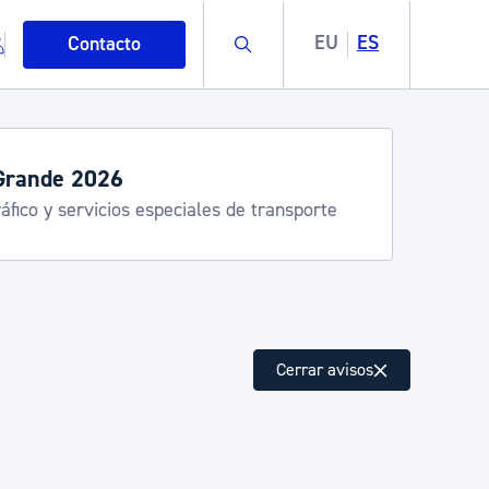
Buscar
EU
ES
Contacto
Semana Grande 2026: programa
8-15 agosto
mo
Cerrar avisos
esiduos y medioambiente