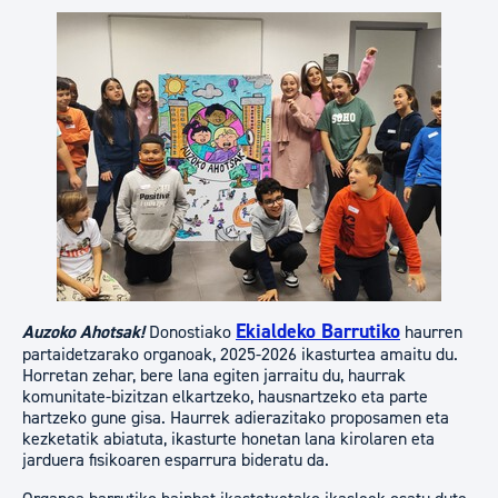
Ekialdeko Barrutiko
Auzoko Ahotsak!
Donostiako
haurren
partaidetzarako organoak, 2025-2026 ikasturtea amaitu du.
Horretan zehar, bere lana egiten jarraitu du, haurrak
komunitate-bizitzan elkartzeko, hausnartzeko eta parte
hartzeko gune gisa. ​​​​​​Haurrek adierazitako proposamen eta
kezketatik abiatuta, ikasturte honetan lana kirolaren eta
jarduera fisikoaren esparrura bideratu da.