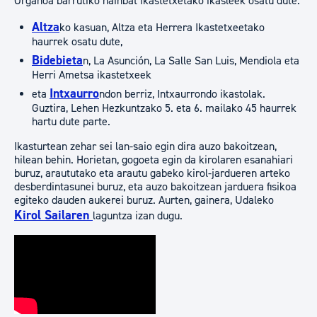
Organoa barrutiko hainbat ikastetxetako ikasleek osatu dute.
Altza
ko kasuan, Altza eta Herrera Ikastetxeetako
haurrek osatu dute,
Bidebieta
n, La Asunción, La Salle San Luis, Mendiola eta
Herri Ametsa ikastetxeek
Intxaurro
eta
ndon berriz, Intxaurrondo ikastolak.
Guztira, Lehen Hezkuntzako 5. eta 6. mailako 45 haurrek
hartu dute parte.
Ikasturtean zehar sei lan-saio egin dira auzo bakoitzean,
hilean behin. Horietan, gogoeta egin da kirolaren esanahiari
buruz, araututako eta arautu gabeko kirol-jardueren arteko
desberdintasunei buruz, eta auzo bakoitzean jarduera fisikoa
egiteko dauden aukerei buruz. Aurten, gainera, Udaleko
Kirol Sailaren
laguntza izan dugu.