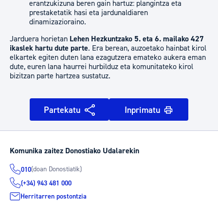
erantzukizuna beren gain hartuz: plangintza eta
prestaketatik hasi eta jardunaldiaren
dinamizazioraino.
Jarduera horietan
Lehen Hezkuntzako 5. eta 6. mailako 427
ikaslek hartu dute parte
. Era berean, auzoetako hainbat kirol
elkartek egiten duten lana ezagutzera emateko aukera eman
dute, euren lana haurrei hurbilduz eta komunitateko kirol
bizitzan parte hartzea sustatuz.
Partekatu
Inprimatu
Komunika zaitez Donostiako Udalarekin
(doan Donostiatik)
010
(+34) 943 481 000
Herritarren postontzia