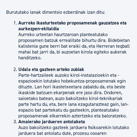
Burututako lanak dimentsio ezberdinak izan ditu:
Aurreko ikasturteetako proposamenak gauzatzea eta
aurkezpen-ekitaldia
Aurreko urteetan haurtzaroan planteatutako
proposamen batzuk errealitate bihurtu dira. Bidebietan
kalistenia gune berri bat eraiki da, eta Herreran teqball
mahai bat jarri da, bi auzoetan kirola egiteko aukerak
handitzeko.
Udala eta gazteen arteko zubiak
Parte-hartzaileek auzoko kirol-instalazioekin eta -
espazioekin lotutako hobekuntza-proposamenak egin
dituzte. Lan hori ikastetxeetara zabaldu da, eta beste
ikaskide batzuen ekarpenak ere jaso dira. Ondoren,
saioetako batean, auzo bakoitzeko kirol-teknikariak
parte hartu du, eta, bere lana ezagutarazteaz gain, lan-
espazio bat partekatu du gazteekin, planteatutako
proposamenak elkarrekin aztertzeko eta baloratzeko.
Amaierako jardueren antolaketa
Auzo bakoitzeko gazteek jarduera fisikoarekin lotutako
jarduera bat antolatu dute, prozesu osoaren