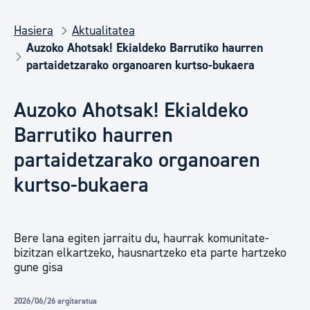
Hasiera
Aktualitatea
Auzoko Ahotsak! Ekialdeko Barrutiko haurren
partaidetzarako organoaren kurtso-bukaera
Auzoko Ahotsak! Ekialdeko
Barrutiko haurren
partaidetzarako organoaren
kurtso-bukaera
Bere lana egiten jarraitu du, haurrak komunitate-
bizitzan elkartzeko, hausnartzeko eta parte hartzeko
gune gisa
2026/06/26 argitaratua