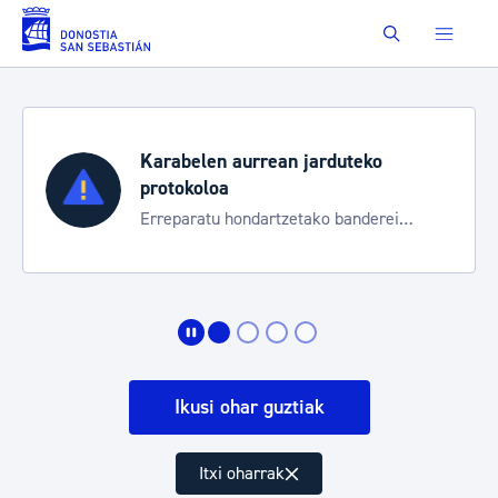
Eduki nagusira joan
Buscar
Karabelen aurrean jarduteko
protokoloa
Erreparatu hondartzetako banderei
egoeraren berri izateko
Ikusi ohar guztiak
Itxi oharrak