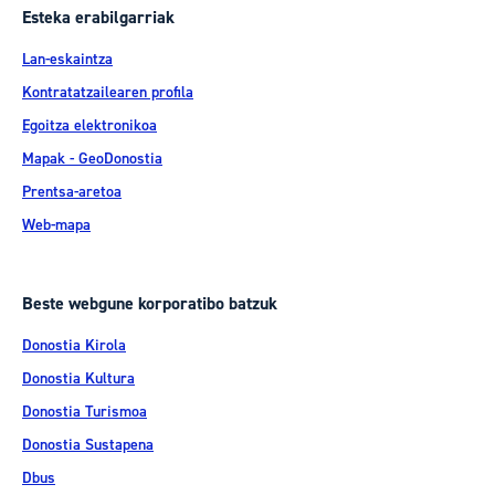
Esteka erabilgarriak
Lan-eskaintza
Kontratatzailearen profila
Egoitza elektronikoa
Mapak - GeoDonostia
Prentsa-aretoa
Web-mapa
Beste webgune korporatibo batzuk
Donostia Kirola
Donostia Kultura
Donostia Turismoa
Donostia Sustapena
Dbus