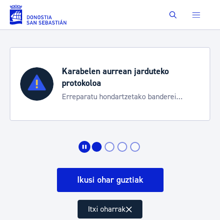
Eduki nagusira joan
Buscar
Karabelen aurrean jarduteko
protokoloa
Erreparatu hondartzetako banderei
egoeraren berri izateko
Ikusi ohar guztiak
Itxi oharrak