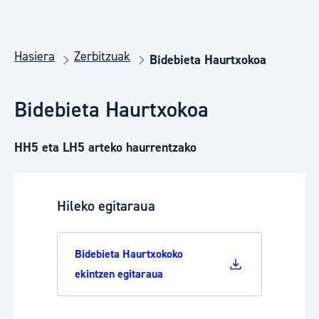
Hasiera
Zerbitzuak
Bidebieta Haurtxokoa
Bidebieta Haurtxokoa
HH5 eta LH5 arteko haurrentzako
Hileko egitaraua
Bidebieta Haurtxokoko
ekintzen egitaraua