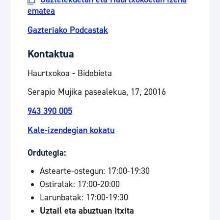
ematea
Gazteriako Podcastak
Kontaktua
Haurtxokoa - Bidebieta
Serapio Mujika pasealekua, 17, 20016
943 390 005
Kale-izendegian kokatu
Ordutegia:
Astearte-ostegun: 17:00-19:30
Ostiralak: 17:00-20:00
Larunbatak: 17:00-19:30
Uztail eta abuztuan itxita