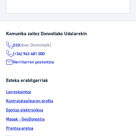
Komunika zaitez Donostiako Udalarekin
(doan Donostiatik)
010
(+34) 943 481 000
Herritarren postontzia
Esteka erabilgarriak
Lan-eskaintza
Kontratatzailearen profila
Egoitza elektronikoa
Mapak - GeoDonostia
Prentsa-aretoa