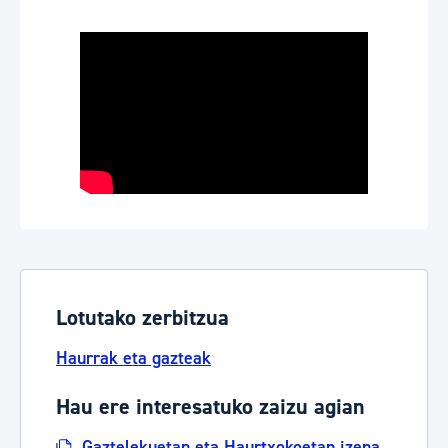
Lotutako zerbitzua
Haurrak eta gazteak
Hau ere interesatuko zaizu agian
Gaztelekuetan eta Haurtxokoetan izena