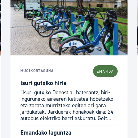
MUGIKORTASUNA
EMANDA
Isuri gutxiko hiria
“Isuri gutxiko Donostia” baterantz, hiri-
inguruneko airearen kalitatea hobetzeko
eta zarata murrizteko egiten ari gara
jarduketak. Jarduerak honakoak dira: 24
autobus elektriko berri eskuratu. Gelt...
Emandako laguntza