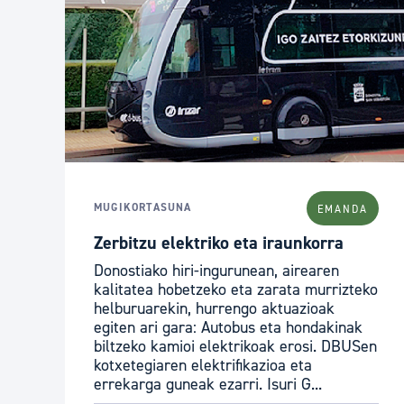
MUGIKORTASUNA
EMANDA
Zerbitzu elektriko eta iraunkorra
Donostiako hiri-ingurunean, airearen
kalitatea hobetzeko eta zarata murrizteko
helburuarekin, hurrengo aktuazioak
egiten ari gara: Autobus eta hondakinak
biltzeko kamioi elektrikoak erosi. DBUSen
kotxetegiaren elektrifikazioa eta
errekarga guneak ezarri. Isuri G...