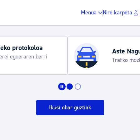
Menua
Nire karpeta
Udako ordut
araua
Udalinfo, Dono
Urgull, Honda
Zergak eta isunak
Etxebizitza eta hirig
Ikusi ohar guztiak
Gune publikoa, ho