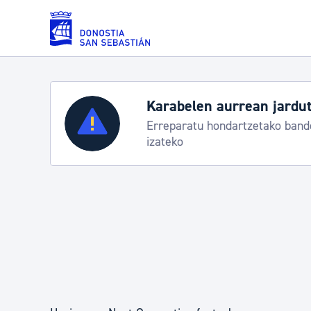
Eduki nagusira joan
Zerbitzuak
Aste Nagusia 2026: egit
Abuztuak 8-15
Errolda eta gai pertsonalak
Gizarte-zerbitzuak
Mugikortasuna