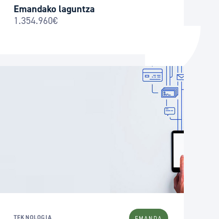
Emandako laguntza
1.354.960€
TEKNOLOGIA
EMANDA