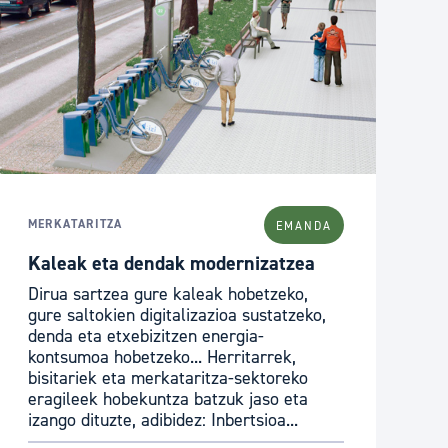
MERKATARITZA
EMANDA
Kaleak eta dendak modernizatzea
Dirua sartzea gure kaleak hobetzeko,
gure saltokien digitalizazioa sustatzeko,
denda eta etxebizitzen energia-
kontsumoa hobetzeko... Herritarrek,
bisitariek eta merkataritza-sektoreko
eragileek hobekuntza batzuk jaso eta
izango dituzte, adibidez: Inbertsioa...