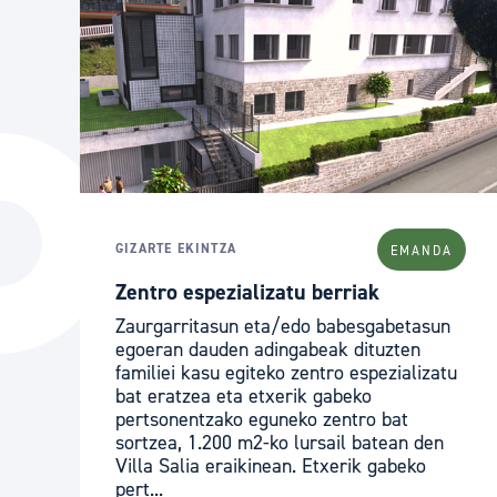
GIZARTE EKINTZA
EMANDA
Zentro espezializatu berriak
Zaurgarritasun eta/edo babesgabetasun
egoeran dauden adingabeak dituzten
familiei kasu egiteko zentro espezializatu
bat eratzea eta etxerik gabeko
pertsonentzako eguneko zentro bat
sortzea, 1.200 m2-ko lursail batean den
Villa Salia eraikinean. Etxerik gabeko
pert...