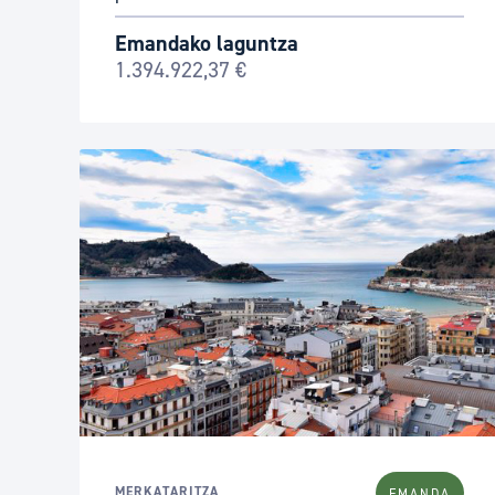
Emandako laguntza
1.394.922,37 €
MERKATARITZA
EMANDA