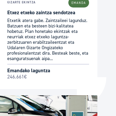
GIZARTE EKINTZA
EMANDA
Izapideen katalogoa
Etxez etxeko zaintza sendotzea
Etxetik atera gabe. Zaintzaileei lagunduz.
Batzuen eta besteen bizi-kalitatea
Tramitaziorako laguntza
hobetuz. Plan honetako ekintzak eta
neurriak etxez etxeko laguntza-
zerbitzuaren erabiltzaileentzat eta
Udalaren Gizarte Ongizateko
profesionalentzat dira. Besteak beste, eta
esanguratsuenak aipa...
Emandako laguntza
246.661€