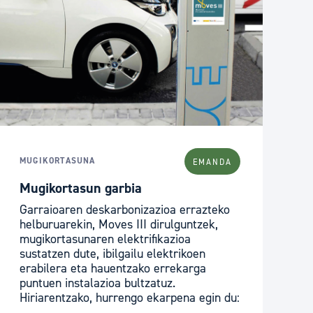
MUGIKORTASUNA
EMANDA
Mugikortasun garbia
Garraioaren deskarbonizazioa errazteko
helburuarekin, Moves III dirulguntzek,
mugikortasunaren elektrifikazioa
sustatzen dute, ibilgailu elektrikoen
erabilera eta hauentzako errekarga
puntuen instalazioa bultzatuz.
Hiriarentzako, hurrengo ekarpena egin du:
...