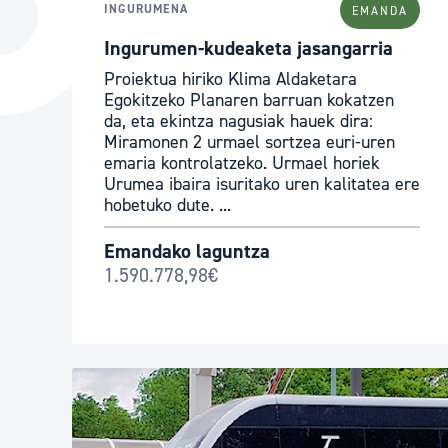
INGURUMENA
EMANDA
Hiria
Aktualita
Ingurumen-kudeaketa jasangarria
Hiria orain
Albisteak
Proiektua hiriko Klima Aldaketara
Hiria ezagutu
Abisuak
Egokitzeko Planaren barruan kokatzen
da, eta ekintza nagusiak hauek dira:
Etorkizuneko hiria
Kultur ag
Miramonen 2 urmael sortzea euri-uren
emaria kontrolatzeko. Urmael horiek
Urumea ibaira isuritako uren kalitatea ere
hobetuko dute. ...
Emandako laguntza
1.590.778,98€