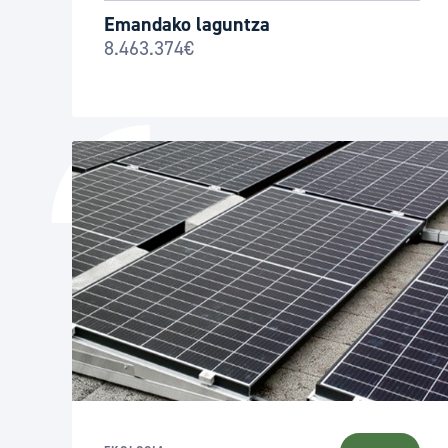
Emandako laguntza
8.463.374€