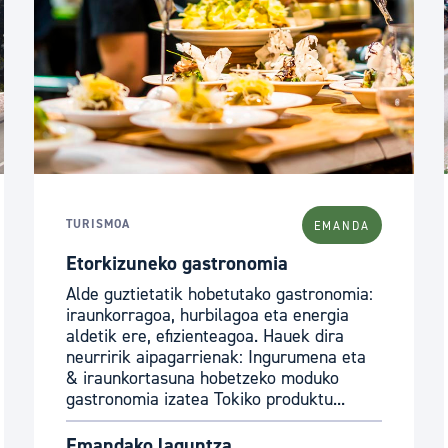
TURISMOA
EMANDA
Etorkizuneko gastronomia
Alde guztietatik hobetutako gastronomia:
iraunkorragoa, hurbilagoa eta energia
aldetik ere, efizienteagoa. Hauek dira
neurririk aipagarrienak: Ingurumena eta
& iraunkortasuna hobetzeko moduko
gastronomia izatea Tokiko produktu...
Emandako laguntza