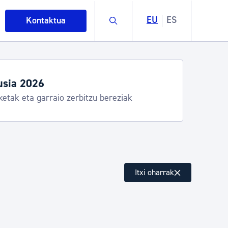
Buscar
EU
ES
Kontaktua
egiak eta zerbitzuak
stia Kirola, Donostia Kultura, San Telmo,
lea, Turismoa
intza
Itxi oharrak
ndakinak eta ingurumena