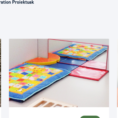
Euskara
ation Proiektuak
Garapen ekonomikoa e
Berdintasuna, Giza Esk
Kultura
Turismoa