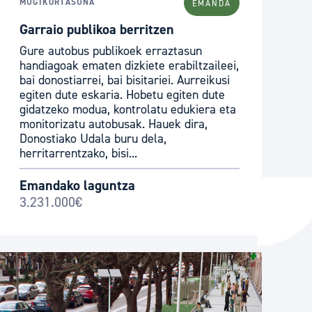
MUGIKORTASUNA
EMANDA
Garraio publikoa berritzen
Gure autobus publikoek erraztasun
handiagoak ematen dizkiete erabiltzaileei,
bai donostiarrei, bai bisitariei. Aurreikusi
egiten dute eskaria. Hobetu egiten dute
gidatzeko modua, kontrolatu edukiera eta
monitorizatu autobusak. Hauek dira,
Donostiako Udala buru dela,
herritarrentzako, bisi...
Emandako laguntza
3.231.000€