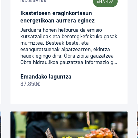
INGURUMENA
EMANDA
Ikastetxeen eraginkortasun
energetikoan aurrera eginez
Jarduera honen helburua da emisio
kutsatzaileak eta berotegi-efektuko gasak
murriztea. Besteak beste, eta
esanguratsuenak aipatzearren, ekintza
hauek egingo dira: Obra zibila gauzatzea
Obra hidraulikoa gauzatzea Informazio g...
Emandako laguntza
87.850€