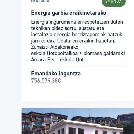
EKOLOGIA
EMANDA
Energia garbia eraikinetarako
Energia ingurumena errespetatzen duten
tekniken bidez sortu, sustatu eta
instalazio energia berriztagarriak batzuk
jarriko dira Udalaren eraikin hauetan:
Zuhaizti-Aldakoneako
eskola (fotoboltaikoa + biomasa galdarak)
Amara Berri eskola (fot...
Emandako laguntza
756.579,38€