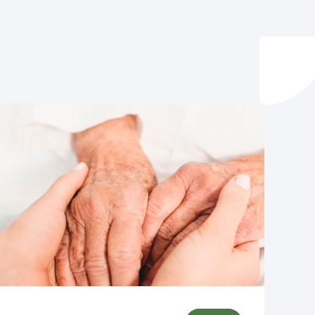
ta enplegua
ubideak eta bizikidetza