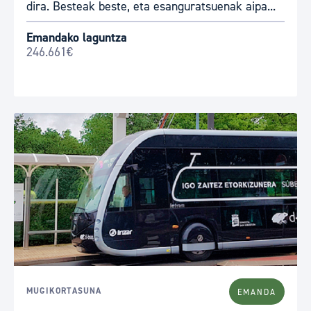
dira. Besteak beste, eta esanguratsuenak aipa...
Emandako laguntza
246.661€
MUGIKORTASUNA
EMANDA