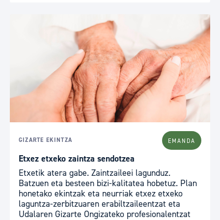
GIZARTE EKINTZA
EMANDA
Etxez etxeko zaintza sendotzea
Etxetik atera gabe. Zaintzaileei lagunduz.
Batzuen eta besteen bizi-kalitatea hobetuz. Plan
honetako ekintzak eta neurriak etxez etxeko
laguntza-zerbitzuaren erabiltzaileentzat eta
Udalaren Gizarte Ongizateko profesionalentzat