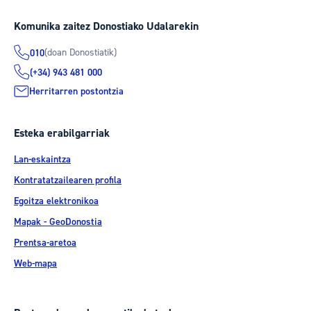
Komunika zaitez Donostiako Udalarekin
(doan Donostiatik)
010
(+34) 943 481 000
Herritarren postontzia
Esteka erabilgarriak
Lan-eskaintza
Kontratatzailearen profila
Egoitza elektronikoa
Mapak - GeoDonostia
Prentsa-aretoa
Web-mapa