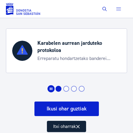
Eduki nagusira joan
Buscar
Karabelen aurrean jarduteko
protokoloa
Erreparatu hondartzetako banderei
egoeraren berri izateko
Ikusi ohar guztiak
Itxi oharrak