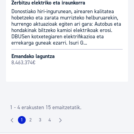
Zerbitzu elektriko eta iraunkorra
Donostiako hiri-ingurunean, airearen kalitatea
hobetzeko eta zarata murrizteko helburuarekin,
hurrengo aktuazioak egiten ari gara: Autobus eta
hondakinak biltzeko kamioi elektrikoak erosi.
DBUSen kotxetegiaren elektrifikazioa eta
errekarga guneak ezarri. Isuri G...
Emandako laguntza
8.463.374€
1 - 4 erakusten 15 emaitzetatik.
1
2
3
4
Orrialdea
Orrialdea
Orrialdea
Orrialdea