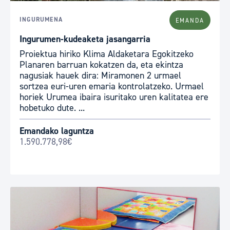
INGURUMENA
EMANDA
Ingurumen-kudeaketa jasangarria
Proiektua hiriko Klima Aldaketara Egokitzeko
Planaren barruan kokatzen da, eta ekintza
nagusiak hauek dira: Miramonen 2 urmael
sortzea euri-uren emaria kontrolatzeko. Urmael
horiek Urumea ibaira isuritako uren kalitatea ere
hobetuko dute. ...
Emandako laguntza
1.590.778,98€