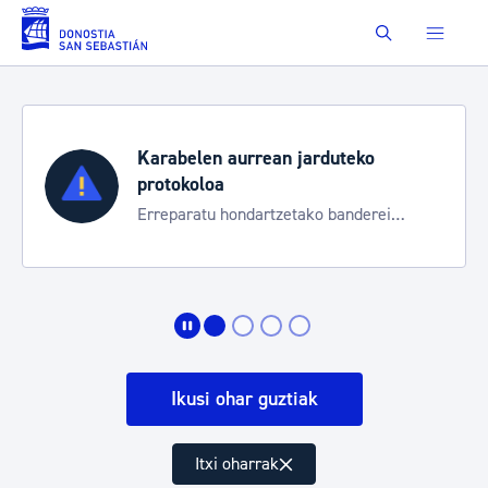
Eduki nagusira joan
Buscar
Karabelen aurrean jarduteko
protokoloa
Erreparatu hondartzetako banderei
egoeraren berri izateko
Ikusi ohar guztiak
Itxi oharrak