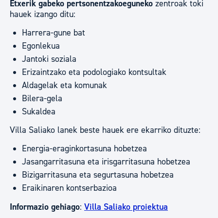
Etxerik gabeko pertsonentzakoeguneko
zentroak toki
hauek izango ditu:
Harrera-gune bat
Egonlekua
Jantoki soziala
Erizaintzako eta podologiako kontsultak
Aldagelak eta komunak
Bilera-gela
Sukaldea
Villa Saliako lanek beste hauek ere ekarriko dituzte:
Energia-eraginkortasuna hobetzea
Jasangarritasuna eta irisgarritasuna hobetzea
Bizigarritasuna eta segurtasuna hobetzea
Eraikinaren kontserbazioa
Informazio gehiago
:
Villa Saliako proiektua