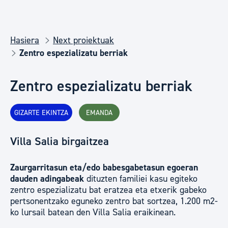
Hasiera
Next proiektuak
Zentro espezializatu berriak
Zentro espezializatu berriak
GIZARTE EKINTZA
EMANDA
Villa Salia birgaitzea
Zaurgarritasun eta/edo babesgabetasun egoeran
dauden adingabeak
dituzten familiei kasu egiteko
zentro espezializatu bat eratzea eta etxerik gabeko
pertsonentzako eguneko zentro bat sortzea, 1.200 m2-
ko lursail batean den Villa Salia eraikinean.