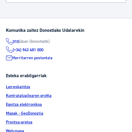
Komunika zaitez Donostiako Udalarekin
(doan Donostiatik)
010
(+34) 943 481 000
Herritarren postontzia
Esteka erabilgarriak
Lan-eskaintza
Kontratatzailearen profila
Egoitza elektronikoa
Mapak - GeoDonostia
Prentsa-aretoa
Web-mapa