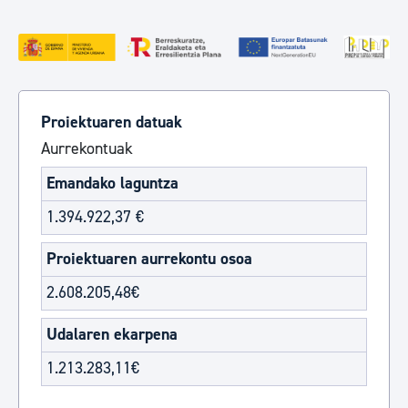
Proiektuaren datuak
Aurrekontuak
Emandako laguntza
1.394.922,37 €
Proiektuaren aurrekontu osoa
2.608.205,48€
Udalaren ekarpena
1.213.283,11€