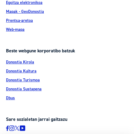
Egoitza elektronikoa
Mapak - GeoDonostia
Prentsa-aretoa
Web-mapa
Beste webgune korporatibo batzuk
Donostia Kirola
Donostia Kultura
Donostia Turismoa
Donostia Sustapena
Dbus
Sare sozialetan jarrai gaitzazu