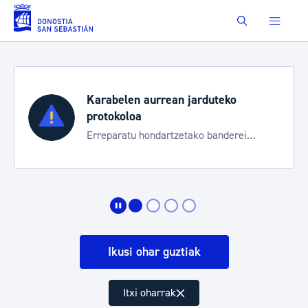
Eduki nagusira joan
Buscar
Karabelen aurrean jarduteko
protokoloa
Erreparatu hondartzetako banderei
egoeraren berri izateko
Ikusi ohar guztiak
Itxi oharrak