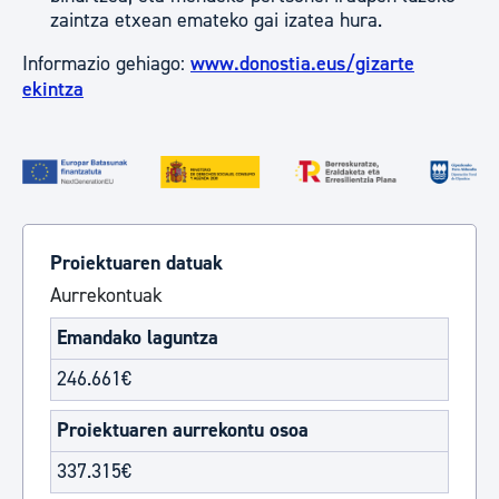
zaintza etxean emateko gai izatea hura.
Informazio gehiago:
www.donostia.eus/gizarte
ekintza
Proiektuaren datuak
Aurrekontuak
Emandako laguntza
246.661€
Proiektuaren aurrekontu osoa
337.315€