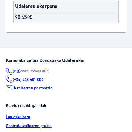
Udalaren ekarpena
90.654€
Komunika zaitez Donostiako Udalarekin
(doan Donostiatik)
010
(+34) 943 481 000
Herritarren postontzia
Esteka erabilgarriak
Lan-eskaintza
Kontratatzailearen profila