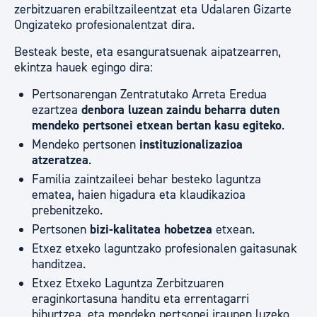
zerbitzuaren erabiltzaileentzat eta Udalaren Gizarte
Ongizateko profesionalentzat dira.
Besteak beste, eta esanguratsuenak aipatzearren,
ekintza hauek egingo dira:
Pertsonarengan Zentratutako Arreta Eredua
ezartzea
denbora luzean zaindu beharra duten
mendeko pertsonei etxean bertan kasu egiteko
.
Mendeko pertsonen
instituzionalizazioa
atzeratzea
.
Familia zaintzaileei behar besteko laguntza
ematea, haien higadura eta klaudikazioa
prebenitzeko.
Pertsonen
bizi-kalitatea hobetzea
etxean.
Etxez etxeko laguntzako profesionalen gaitasunak
handitzea.
Etxez Etxeko Laguntza Zerbitzuaren
eraginkortasuna handitu eta errentagarri
bihurtzea, eta mendeko pertsonei iraupen luzeko