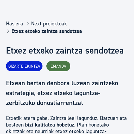
Hasiera
Next proiektuak
Etxez etxeko zaintza sendotzea
Etxez etxeko zaintza sendotzea
GIZARTE EKINTZA
EMANDA
Etxean bertan denbora luzean zaintzeko
estrategia, etxez etxeko laguntza-
zerbitzuko donostiarrentzat
Etxetik atera gabe. Zaintzaileei lagunduz. Batzuen eta
besteen
bizi-kalitatea hobetuz
. Plan honetako
ekintzak eta neurriak etxez etxeko laguntza-