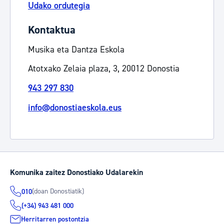
Udako ordutegia
Kontaktua
Musika eta Dantza Eskola
Atotxako Zelaia plaza, 3, 20012 Donostia
943 297 830
info@donostiaeskola.eus
Komunika zaitez Donostiako Udalarekin
(doan Donostiatik)
010
(+34) 943 481 000
Herritarren postontzia