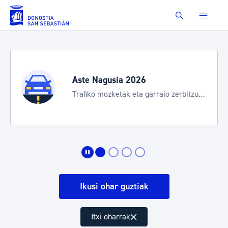
Eduki nagusira joan
Buscar
Aste Nagusia 2026
Trafiko mozketak eta garraio zerbitzu
bereziak
Ikusi ohar guztiak
Itxi oharrak