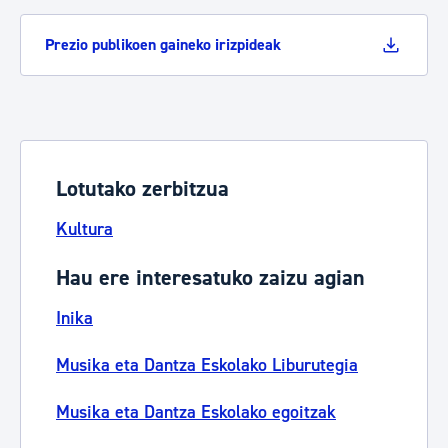
Prezio publikoen gaineko irizpideak
Lotutako zerbitzua
Kultura
Hau ere interesatuko zaizu agian
Inika
Musika eta Dantza Eskolako Liburutegia
Musika eta Dantza Eskolako egoitzak