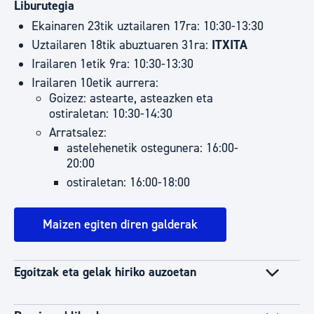
Liburutegia​​​​​​​
Ekainaren 23tik uztailaren 17ra: 10:30-13:30
Uztailaren 18tik abuztuaren 31ra:
ITXITA
Irailaren 1etik 9ra: 10:30-13:30
Irailaren 10etik aurrera:
Goizez: astearte, asteazken eta
ostiraletan: 10:30-14:30
Arratsalez:
astelehenetik ostegunera: 16:00-
20:00
ostiraletan: 16:00-18:00
Maizen egiten diren galderak
Egoitzak eta gelak hiriko auzoetan