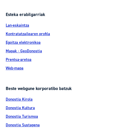
Esteka erabilgarriak
Lan-eskaintza
Kontratatzailearen profila
Egoitza elektronikoa
Mapak - GeoDonostia
Prentsa-aretoa
Web-mapa
Beste webgune korporatibo batzuk
Donostia Kirola
Donostia Kultura
Donostia Turismoa
Donostia Sustapena