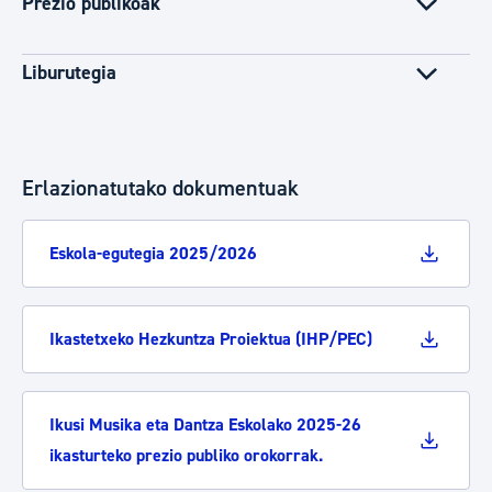
Prezio publikoak
Liburutegia
Erlazionatutako dokumentuak
Eskola-egutegia 2025/2026
Ikastetxeko Hezkuntza Proiektua (IHP/PEC)
Ikusi Musika eta Dantza Eskolako 2025-26
ikasturteko prezio publiko orokorrak.