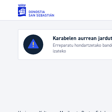
Eduki nagusira joan
Karabelen aurrean jardut
Zerbitzuak
Erreparatu hondartzetako bande
izateko
Errolda eta gai pertsonalak
Gizarte-zerbitzuak
Mugikortasuna