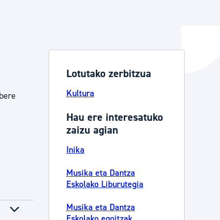
ta enplegua
Lotutako zerbitzua
ubideak eta bizikidetza
Kultura
 bere
Hau ere interesatuko
zaizu agian
Inika
Musika eta Dantza
Eskolako Liburutegia
Musika eta Dantza
Eskolako egoitzak