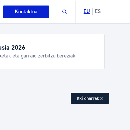
Buscar
EU
ES
Kontaktua
usia 2026
ketak eta garraio zerbitzu bereziak
intza
Itxi oharrak
ndakinak eta ingurumena