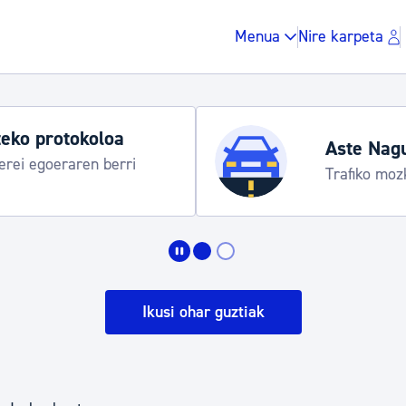
Menua
Nire karpeta
eko protokoloa
Aste Nag
rei egoeraren berri
Trafiko moz
Zergak eta isunak
Etxebizitza eta hirig
Ikusi ohar guztiak
Gune publikoa, ho