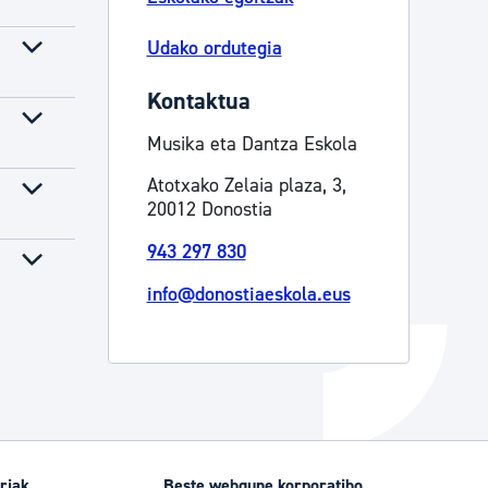
Izapideen katalogoa
Udako ordutegia
Kontaktua
Tramitaziorako laguntza
Musika eta Dantza Eskola
Atotxako Zelaia plaza, 3,
20012 Donostia
943 297 830
info@donostiaeskola.eus
riak
Beste webgune korporatibo