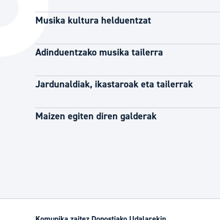
Hiria
Aktualita
Musika kultura helduentzat
Hiria orain
Albisteak
Hiria ezagutu
Abisuak
Adinduentzako musika tailerra
Etorkizuneko hiria
Kultur ag
Jardunaldiak, ikastaroak eta tailerrak
Maizen egiten diren galderak
Komunika zaitez Donostiako Udalarekin