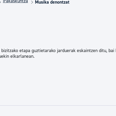
Irakaskuntza
Euskara
Musika denontzat
Garapen ekonomikoa e
Berdintasuna, Giza Esk
izitzako etapa guztietarako jarduerak eskaintzen ditu, bai
ekin elkarlanean.
Kultura
Turismoa