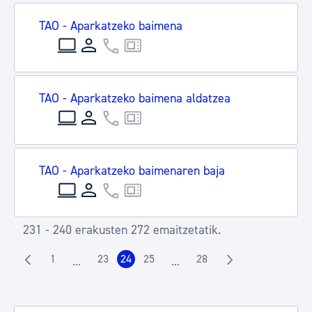
TAO - Aparkatzeko baimena
TAO - Aparkatzeko baimena aldatzea
TAO - Aparkatzeko baimenaren baja
231 - 240 erakusten 272 emaitzetatik.
1
23
24
25
28
...
...
Orrialdea
Orrialdea
Orrialdea
Orrialdea
Orrialdea
Intermediate Pages Use TAB to navigate.
Intermediate Pages Use TAB t