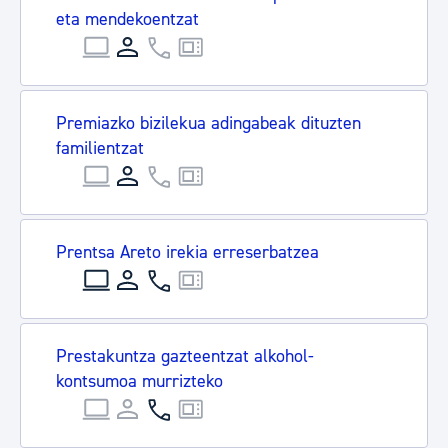
eta mendekoentzat
Premiazko bizilekua adingabeak dituzten
familientzat
Prentsa Areto irekia erreserbatzea
Prestakuntza gazteentzat alkohol-
kontsumoa murrizteko