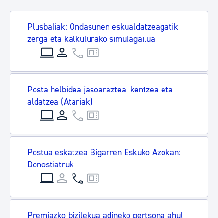
Plusbaliak: Ondasunen eskualdatzeagatik
zerga eta kalkulurako simulagailua
Posta helbidea jasoaraztea, kentzea eta
aldatzea (Atariak)
Postua eskatzea Bigarren Eskuko Azokan:
Donostiatruk
Premiazko bizilekua adineko pertsona ahul