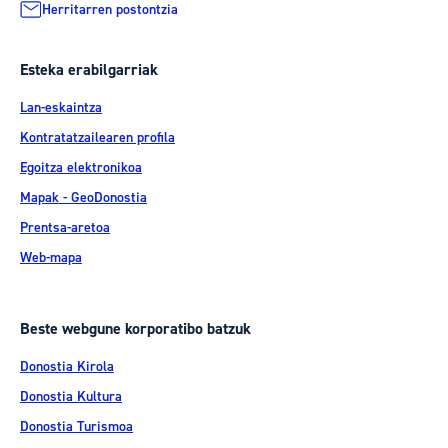
Herritarren postontzia
Esteka erabilgarriak
Lan-eskaintza
Kontratatzailearen profila
Egoitza elektronikoa
Mapak - GeoDonostia
Prentsa-aretoa
Web-mapa
Beste webgune korporatibo batzuk
Donostia Kirola
Donostia Kultura
Donostia Turismoa