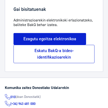
Gai bisitatuenak
Administrazioarekin elektronikoki erlazionatzeko,
baliteke BakQ behar izatea.
Ezagutu egoitza elektronikoa
Eskatu BakQ-a bideo-
identifikazioarekin
Komunika zaitez Donostiako Udalarekin
(doan Donostiatik)
010
(+34) 943 481 000