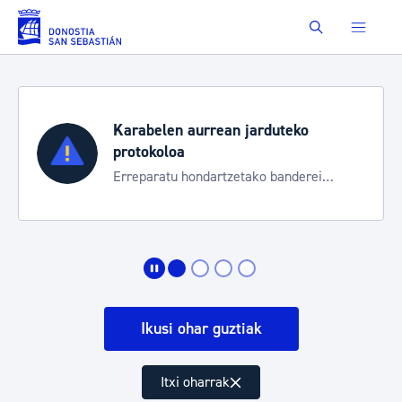
Eduki nagusira joan
Buscar
Karabelen aurrean jarduteko
protokoloa
Erreparatu hondartzetako banderei
egoeraren berri izateko
Ikusi ohar guztiak
Itxi oharrak