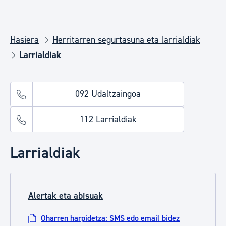
Hasiera
Herritarren segurtasuna eta larrialdiak
Larrialdiak
092 Udaltzaingoa
112 Larrialdiak
Larrialdiak
Alertak eta abisuak
Oharren harpidetza: SMS edo email bidez