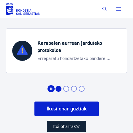
Eduki nagusira joan
Buscar
Karabelen aurrean jarduteko
protokoloa
Erreparatu hondartzetako banderei
egoeraren berri izateko
Ikusi ohar guztiak
Itxi oharrak