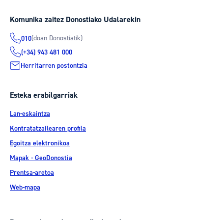
Komunika zaitez Donostiako Udalarekin
(doan Donostiatik)
010
(+34) 943 481 000
Herritarren postontzia
Esteka erabilgarriak
Lan-eskaintza
Kontratatzailearen profila
Egoitza elektronikoa
Mapak - GeoDonostia
Prentsa-aretoa
Web-mapa