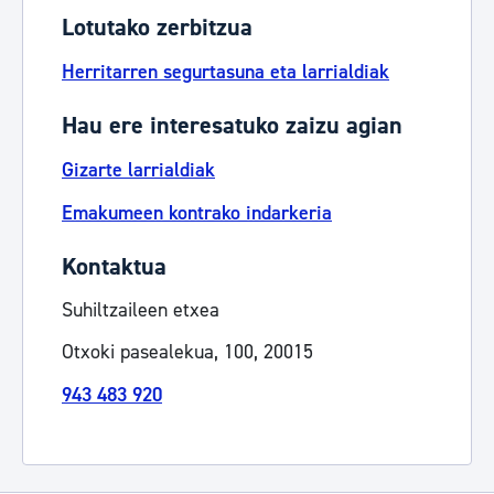
Lotutako zerbitzua
Herritarren segurtasuna eta larrialdiak
Hau ere interesatuko zaizu agian
Gizarte larrialdiak
Emakumeen kontrako indarkeria
Kontaktua
Suhiltzaileen etxea
Otxoki pasealekua, 100, 20015
943 483 920