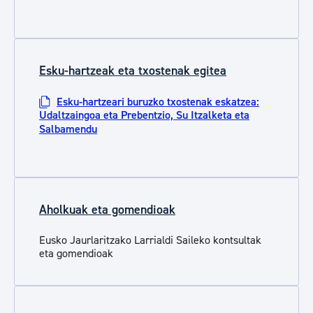
Esku-hartzeak eta txostenak egitea
Esku-hartzeari buruzko txostenak eskatzea:
Udaltzaingoa eta Prebentzio, Su Itzalketa eta
Salbamendu
Aholkuak eta gomendioak
Eusko Jaurlaritzako Larrialdi Saileko kontsultak
eta gomendioak