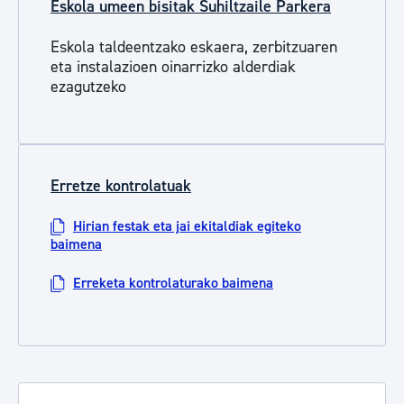
Eskola umeen bisitak Suhiltzaile Parkera
Eskola taldeentzako eskaera, zerbitzuaren
eta instalazioen oinarrizko alderdiak
ezagutzeko
Erretze kontrolatuak
Hirian festak eta jai ekitaldiak egiteko
baimena
Erreketa kontrolaturako baimena