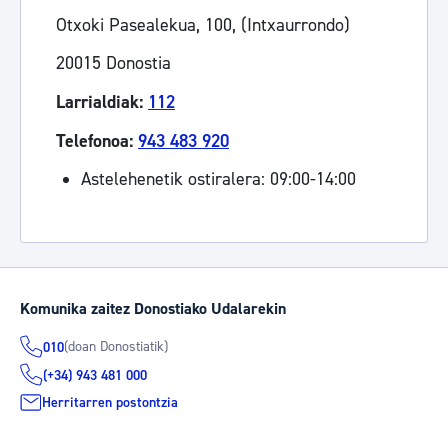
Otxoki Pasealekua, 100, (Intxaurrondo)
20015 Donostia
Larrialdiak:
112
Telefonoa:
943 483 920
Astelehenetik ostiralera: 09:00-14:00
Komunika zaitez Donostiako Udalarekin
(doan Donostiatik)
010
(+34) 943 481 000
Herritarren postontzia