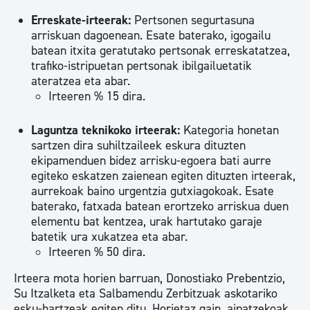
Erreskate-irteerak:
Pertsonen segurtasuna
arriskuan dagoenean. Esate baterako, igogailu
batean itxita geratutako pertsonak erreskatatzea,
trafiko-istripuetan pertsonak ibilgailuetatik
ateratzea eta abar.
Irteeren % 15 dira.
Laguntza teknikoko irteerak:
Kategoria honetan
sartzen dira suhiltzaileek eskura dituzten
ekipamenduen bidez arrisku-egoera bati aurre
egiteko eskatzen zaienean egiten dituzten irteerak,
aurrekoak baino urgentzia gutxiagokoak. Esate
baterako, fatxada batean erortzeko arriskua duen
elementu bat kentzea, urak hartutako garaje
batetik ura xukatzea eta abar.
Irteeren % 50 dira.
Irteera mota horien barruan, Donostiako Prebentzio,
Su Itzalketa eta Salbamendu Zerbitzuak askotariko
esku-hartzeak egiten ditu. Horietaz gain, aipatzekoak