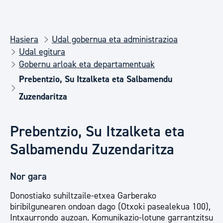
Hasiera
Udal gobernua eta administrazioa
Udal egitura
Gobernu arloak eta departamentuak
Prebentzio, Su Itzalketa eta Salbamendu
Zuzendaritza
Prebentzio, Su Itzalketa eta
Salbamendu Zuzendaritza
Nor gara
Donostiako suhiltzaile-etxea Garberako
biribilgunearen ondoan dago (Otxoki pasealekua 100),
Intxaurrondo auzoan. Komunikazio-lotune garrantzitsu