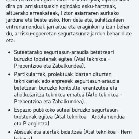
dira gai arriskutsuekin egindako esku-hartzeak,
altuerako erreskateak, liztor asiarraren aurkako
jarduna eta beste asko. Hori dela eta, suhiltzaileen
entrenamenduak jarraitua eta eraginkorra izan behar
du, arrisku-egoeretan segurtasunez jardun behar dute
eta.
Suteetarako segurtasun-araudia betetzeari
buruzko txostenak egitea (Atal teknikoa -
Prebentzioa eta Zabalkundea).
Partikularrek, proiektuak idazten dituzten
teknikariek edo enpresek segurtasun-araudia
betetzeari buruzko kontsultei erantzutea eta
aholkularitza teknikoa ematea (Arlo teknikoa -
Prebentzioa eta Zabalkundea).
Espazio publikoko suteei buruzko segurtasun-
txostenak egitea (Atal teknikoa - Antolamendua
eta Plangintza)
Abisuak eta alertak bidaltzea (Atal teknikoa - Herri
babesa)