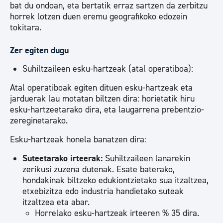
bat du ondoan, eta bertatik erraz sartzen da zerbitzu
horrek lotzen duen eremu geografikoko edozein
tokitara.
Zer egiten dugu
Suhiltzaileen esku-hartzeak (atal operatiboa):
Atal operatiboak egiten dituen esku-hartzeak eta
jarduerak lau motatan biltzen dira: horietatik hiru
esku-hartzeetarako dira, eta laugarrena prebentzio-
zereginetarako.
Esku-hartzeak honela banatzen dira:
Suteetarako irteerak:
Suhiltzaileen lanarekin
zerikusi zuzena dutenak. Esate baterako,
hondakinak biltzeko edukiontzietako sua itzaltzea,
etxebizitza edo industria handietako suteak
itzaltzea eta abar.
Horrelako esku-hartzeak irteeren % 35 dira.