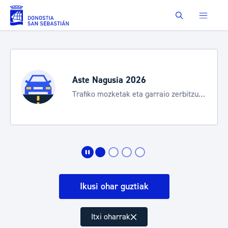
Eduki nagusira joan
Buscar
Aste Nagusia 2026
Trafiko mozketak eta garraio zerbitzu
bereziak
Ikusi ohar guztiak
Itxi oharrak