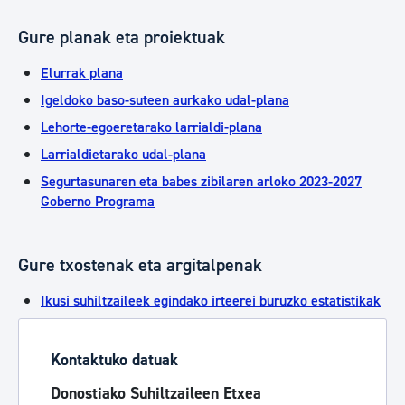
Gure planak eta proiektuak
Elurrak plana
Igeldoko baso-suteen aurkako udal-plana
Lehorte-egoeretarako larrialdi-plana
Larrialdietarako udal-plana
Segurtasunaren eta babes zibilaren arloko 2023-2027
Goberno Programa
Gure txostenak eta argitalpenak
Ikusi suhiltzaileek egindako irteerei buruzko estatistikak
Kontaktuko datuak
Donostiako Suhiltzaileen Etxea