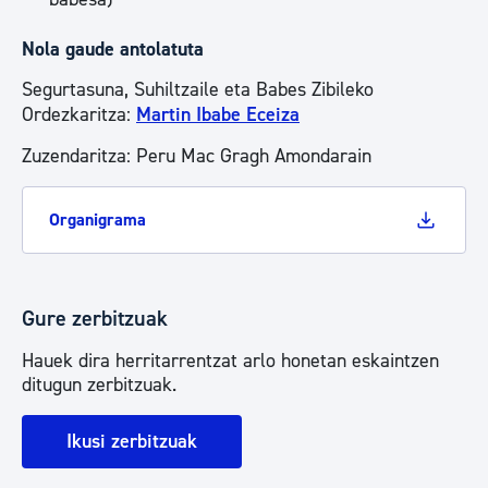
Nola gaude antolatuta
Segurtasuna, Suhiltzaile eta Babes Zibileko
Ordezkaritza:
Martin Ibabe Eceiza
Zuzendaritza: Peru Mac Gragh Amondarain
Organigrama
Gure zerbitzuak
Hauek dira herritarrentzat arlo honetan eskaintzen
ditugun zerbitzuak.
Ikusi zerbitzuak