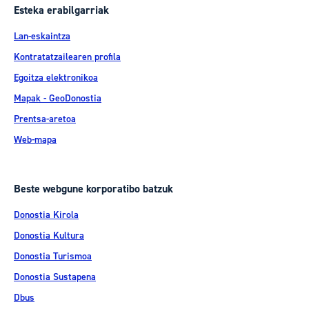
Esteka erabilgarriak
Lan-eskaintza
Kontratatzailearen profila
Egoitza elektronikoa
Mapak - GeoDonostia
Prentsa-aretoa
Web-mapa
Beste webgune korporatibo batzuk
Donostia Kirola
Donostia Kultura
Donostia Turismoa
Donostia Sustapena
Dbus