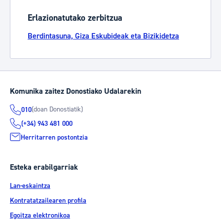
Erlazionatutako zerbitzua
Berdintasuna, Giza Eskubideak eta Bizikidetza
Komunika zaitez Donostiako Udalarekin
(doan Donostiatik)
010
(+34) 943 481 000
Herritarren postontzia
Esteka erabilgarriak
Lan-eskaintza
Kontratatzailearen profila
Egoitza elektronikoa