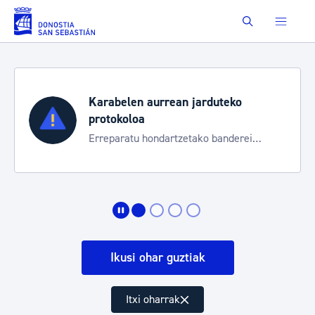
Eduki nagusira joan
Buscar
Karabelen aurrean jarduteko
protokoloa
Erreparatu hondartzetako banderei
egoeraren berri izateko
Ikusi ohar guztiak
Itxi oharrak