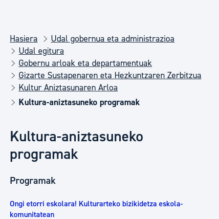
Hasiera
Udal gobernua eta administrazioa
Udal egitura
Gobernu arloak eta departamentuak
Gizarte Sustapenaren eta Hezkuntzaren Zerbitzua
Kultur Aniztasunaren Arloa
Kultura-aniztasuneko programak
Kultura-aniztasuneko
programak
Programak
Ongi etorri eskolara! Kulturarteko bizikidetza eskola-
komunitatean