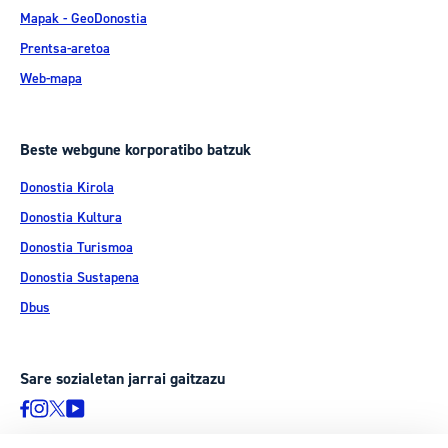
Mapak - GeoDonostia
Prentsa-aretoa
Web-mapa
Beste webgune korporatibo batzuk
Donostia Kirola
Donostia Kultura
Donostia Turismoa
Donostia Sustapena
Dbus
Sare sozialetan jarrai gaitzazu