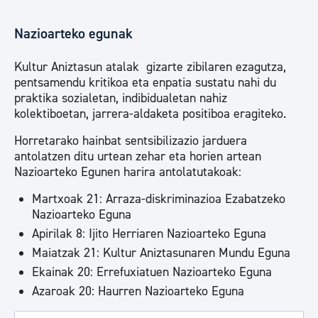
Nazioarteko egunak
Kultur Aniztasun atalak gizarte zibilaren ezagutza,
pentsamendu kritikoa eta enpatia sustatu nahi du
praktika sozialetan, indibidualetan nahiz
kolektiboetan, jarrera-aldaketa positiboa eragiteko.
Horretarako hainbat sentsibilizazio jarduera
antolatzen ditu urtean zehar eta horien artean
Nazioarteko Egunen harira antolatutakoak:
Martxoak 21: Arraza-diskriminazioa Ezabatzeko
Nazioarteko Eguna
Apirilak 8: Ijito Herriaren Nazioarteko Eguna
Maiatzak 21: Kultur Aniztasunaren Mundu Eguna
Ekainak 20: Errefuxiatuen Nazioarteko Eguna
Azaroak 20: Haurren Nazioarteko Eguna