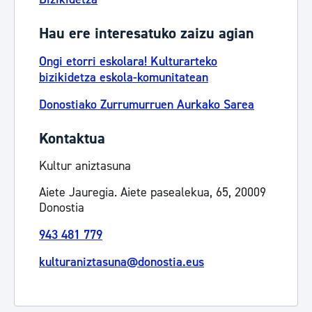
Hau ere interesatuko zaizu agian
Ongi etorri eskolara! Kulturarteko
bizikidetza eskola-komunitatean
Donostiako Zurrumurruen Aurkako Sarea
Kontaktua
Kultur aniztasuna
Aiete Jauregia. Aiete pasealekua, 65, 20009
Donostia
943 481 779
kulturaniztasuna@donostia.eus