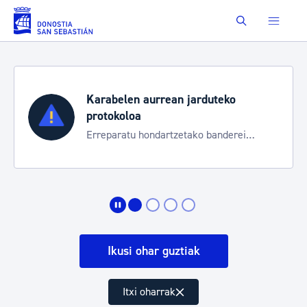
Eduki nagusira joan
Buscar
Karabelen aurrean jarduteko
protokoloa
Erreparatu hondartzetako banderei
egoeraren berri izateko
Ikusi ohar guztiak
Itxi oharrak