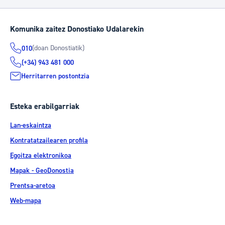
Komunika zaitez Donostiako Udalarekin
(doan Donostiatik)
010
(+34) 943 481 000
Herritarren postontzia
Esteka erabilgarriak
Lan-eskaintza
Kontratatzailearen profila
Egoitza elektronikoa
Mapak - GeoDonostia
Prentsa-aretoa
Web-mapa