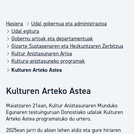
Hasiera
Udal gobernua eta administrazioa
Udal egitura
Gobernu arloak eta departamentuak
Gizarte Sustapenaren eta Hezkuntzaren Zerbitzua
Kultur Aniztasunaren Arloa
Kultura-aniztasuneko programak
Kulturen Arteko Astea
Kulturen Arteko Astea
Maiatzaren 21ean, Kultur Aniztasunaren Munduko
Egunaren testuinguruan Donostiako udalak Kulturen
Arteko Astea programatuko du urtero.
2025ean jarri du abian lehen aldiz eta gure hiriaren