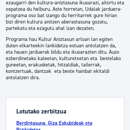
ezaugarri den kultura-aniztasuna ikusarazi, aitortu eta
ospatzea du helburu. Aste horretan, Udalak jarduera-
programa oso bat izango du herritarrek gure hirian
bizi diren kultura anitzen aberastasuna gozatu,
partekatu eta ezagutu ahal izan dezaten.
Programa hau Kultur Aniztasun arloan lan egiten
duten elkarteekin lankidetza estuan antolatzen da,
eta hauen jarduerak bildu eta ikusarazten ditu. Auzo
ezberdinetako kaleetan, kulturetxetan eta bestelako
guneetan, erakusketak, hitzaldiak, tailerrak,
kontzertuak, dantzak eta beste hainbat ekitaldi
antolatzen dira.
Lotutako zerbitzua
Berdintasuna, Giza Eskubideak eta
Bizikidetza