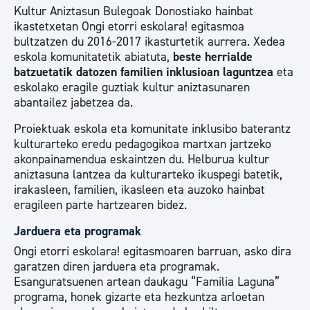
Kultur Aniztasun Bulegoak Donostiako hainbat
ikastetxetan Ongi etorri eskolara! egitasmoa
bultzatzen du 2016-2017 ikasturtetik aurrera. Xedea
eskola komunitatetik abiatuta,
beste herrialde
batzuetatik datozen familien inklusioan laguntzea
eta
eskolako eragile guztiak kultur aniztasunaren
abantailez jabetzea da.
Proiektuak eskola eta komunitate inklusibo baterantz
kulturarteko eredu pedagogikoa martxan jartzeko
akonpainamendua eskaintzen du. Helburua kultur
aniztasuna lantzea da kulturarteko ikuspegi batetik,
irakasleen, familien, ikasleen eta auzoko hainbat
eragileen parte hartzearen bidez.
Jarduera eta programak
Ongi etorri eskolara! egitasmoaren barruan, asko dira
garatzen diren jarduera eta programak.
Esanguratsuenen artean daukagu “Familia Laguna”
programa, honek gizarte eta hezkuntza arloetan