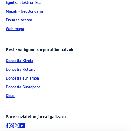
Egoitza elektronikoa
Mapak - GeoDonostia
Prentsa-aretoa
Web-mapa
Beste webgune korporatibo batzuk
Donostia Kirola
Donostia Kultura
Donostia Turismoa
Donostia Sustapena
Dbus
Sare sozialetan jarrai gaitzazu