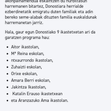
akonpainamendua eskaintzen du hurbiltasun
harremanen bitartez, Donostiara herrialde
ezberdinetatik emigratu duten familiak eta adin
bereko seme-alabak dituzten familia euskaldunak
harremanetan jarriz.
Hala, gaur egun Donostiako 9 ikastetxetan ari da
garatzen programa hau:
Aitor ikastolan,
Mª Reina eskolan,
ntxaurrondo ikastolan,
Zuhaizti eskolan,
Orixe eskolan,
Amara Berri eskolan,
Jakintza Ikastolan,
Katalin Erauso ikastetxean
eta Aranzazuko Ama ikastolan.