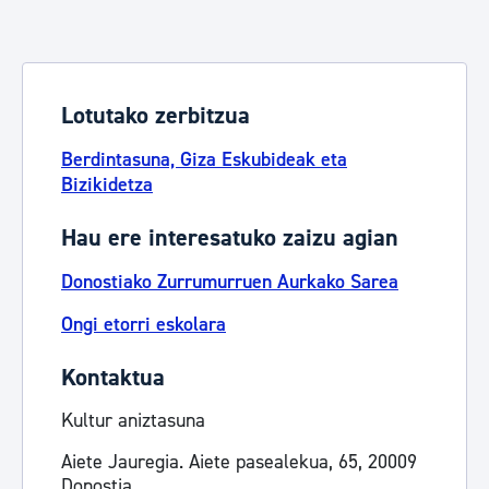
Lotutako zerbitzua
Berdintasuna, Giza Eskubideak eta
Bizikidetza
Hau ere interesatuko zaizu agian
Donostiako Zurrumurruen Aurkako Sarea
Ongi etorri eskolara
Kontaktua
Kultur aniztasuna
Aiete Jauregia. Aiete pasealekua, 65, 20009
Donostia