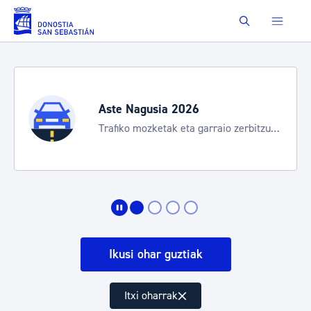
Eduki nagusira joan
Buscar
Aste Nagusia 2026
Trafiko mozketak eta garraio zerbitzu
bereziak
Ikusi ohar guztiak
Itxi oharrak