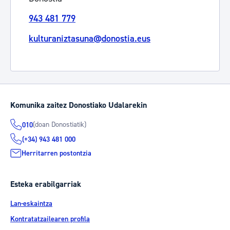
943 481 779
kulturaniztasuna@donostia.eus
Komunika zaitez Donostiako Udalarekin
(doan Donostiatik)
010
(+34) 943 481 000
Herritarren postontzia
Esteka erabilgarriak
Lan-eskaintza
Kontratatzailearen profila