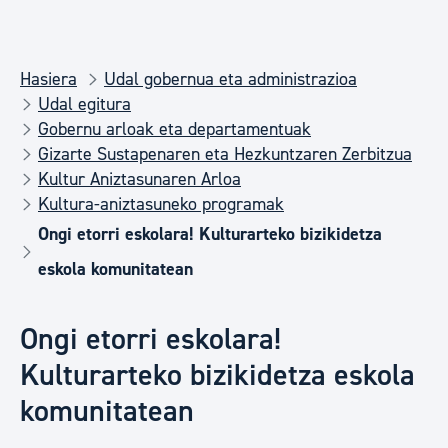
Hasiera
Udal gobernua eta administrazioa
Udal egitura
Gobernu arloak eta departamentuak
Gizarte Sustapenaren eta Hezkuntzaren Zerbitzua
Kultur Aniztasunaren Arloa
Kultura-aniztasuneko programak
Ongi etorri eskolara! Kulturarteko bizikidetza
eskola komunitatean
Ongi etorri eskolara!
Kulturarteko bizikidetza eskola
komunitatean