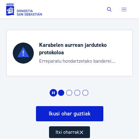
Eduki nagusira joan
Buscar
Karabelen aurrean jarduteko
protokoloa
Erreparatu hondartzetako banderei
egoeraren berri izateko
Ikusi ohar guztiak
Itxi oharrak