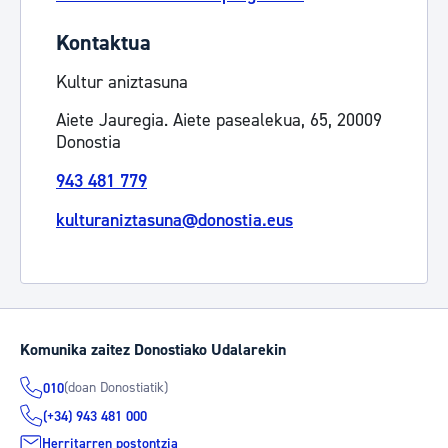
Kontaktua
Kultur aniztasuna
Aiete Jauregia. Aiete pasealekua, 65, 20009
Donostia
943 481 779
kulturaniztasuna@donostia.eus
Komunika zaitez Donostiako Udalarekin
(doan Donostiatik)
010
(+34) 943 481 000
Herritarren postontzia