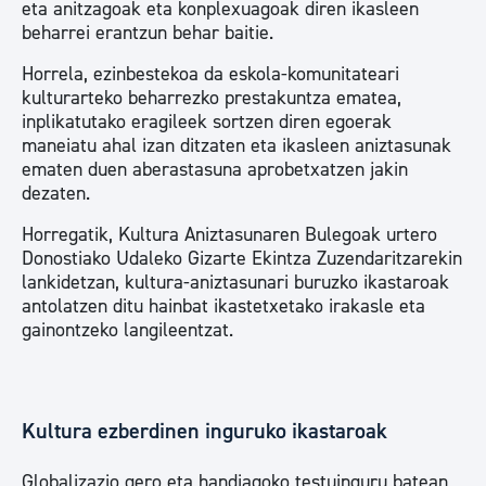
eta anitzagoak eta konplexuagoak diren ikasleen
beharrei erantzun behar baitie.
Horrela, ezinbestekoa da eskola-komunitateari
kulturarteko beharrezko prestakuntza ematea,
inplikatutako eragileek sortzen diren egoerak
maneiatu ahal izan ditzaten eta ikasleen aniztasunak
ematen duen aberastasuna aprobetxatzen jakin
dezaten.
Horregatik, Kultura Aniztasunaren Bulegoak urtero
Donostiako Udaleko Gizarte Ekintza Zuzendaritzarekin
lankidetzan, kultura-aniztasunari buruzko ikastaroak
antolatzen ditu hainbat ikastetxetako irakasle eta
gainontzeko langileentzat.
Kultura ezberdinen inguruko ikastaroak
Globalizazio gero eta handiagoko testuinguru batean,