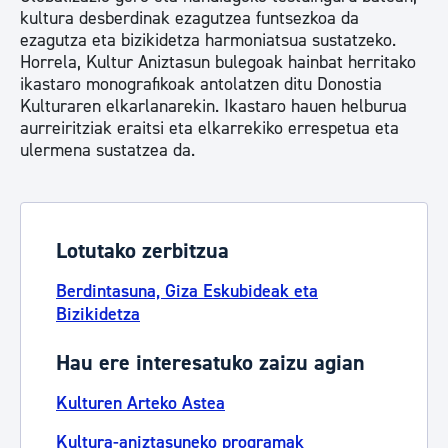
kultura desberdinak ezagutzea funtsezkoa da
ezagutza eta bizikidetza harmoniatsua sustatzeko.
Horrela, Kultur Aniztasun bulegoak hainbat herritako
ikastaro monografikoak antolatzen ditu Donostia
Kulturaren elkarlanarekin. Ikastaro hauen helburua
aurreiritziak eraitsi eta elkarrekiko errespetua eta
ulermena sustatzea da.
Lotutako zerbitzua
Berdintasuna, Giza Eskubideak eta
Bizikidetza
Hau ere interesatuko zaizu agian
Kulturen Arteko Astea
Kultura-aniztasuneko programak