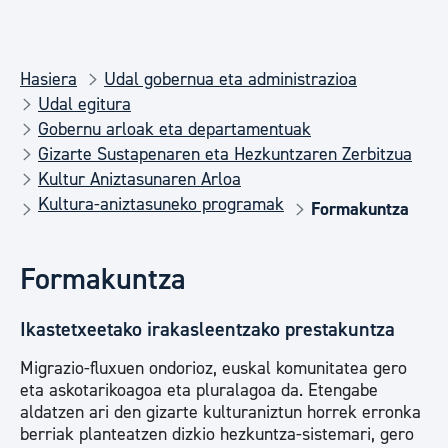
Hasiera
Udal gobernua eta administrazioa
Udal egitura
Gobernu arloak eta departamentuak
Gizarte Sustapenaren eta Hezkuntzaren Zerbitzua
Kultur Aniztasunaren Arloa
Kultura-aniztasuneko programak
Formakuntza
Formakuntza
Ikastetxeetako irakasleentzako prestakuntza
Migrazio-fluxuen ondorioz, euskal komunitatea gero
eta askotarikoagoa eta pluralagoa da. Etengabe
aldatzen ari den gizarte kulturaniztun horrek erronka
berriak planteatzen dizkio hezkuntza-sistemari, gero