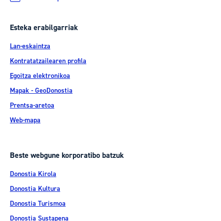
Esteka erabilgarriak
Lan-eskaintza
Kontratatzailearen profila
Egoitza elektronikoa
Mapak - GeoDonostia
Prentsa-aretoa
Web-mapa
Beste webgune korporatibo batzuk
Donostia Kirola
Donostia Kultura
Donostia Turismoa
Donostia Sustapena