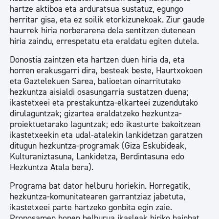
hartze aktiboa eta arduratsua sustatuz, egungo
herritar gisa, eta ez soilik etorkizunekoak. Ziur gaude
haurrek hiria norberarena dela sentitzen dutenean
hiria zaindu, errespetatu eta eraldatu egiten dutela.
Donostia zaintzen eta hartzen duen hiria da, eta
horren erakusgarri dira, besteak beste, Haurtxokoen
eta Gaztelekuen Sarea, balioetan oinarritutako
hezkuntza aisialdi osasungarria sustatzen duena;
ikastetxeei eta prestakuntza-elkarteei zuzendutako
dirulaguntzak; gizartea eraldatzeko hezkuntza-
proiektuetarako laguntzak; edo ikasturte bakoitzean
ikastetxeekin eta udal-atalekin lankidetzan garatzen
ditugun hezkuntza-programak (Giza Eskubideak,
Kulturaniztasuna, Lankidetza, Berdintasuna edo
Hezkuntza Atala bera).
Programa bat dator helburu horiekin. Horregatik,
hezkuntza-komunitatearen garrantziaz jabetuta,
ikastetxeei parte hartzeko gonbita egin zaie.
Proposamen honen helburua ikasleak hiriko hainbat