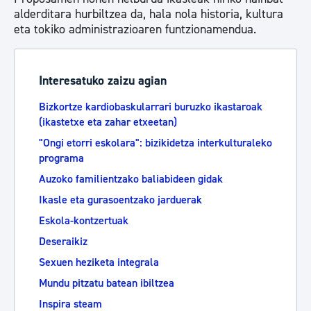
alderditara hurbiltzea da, hala nola historia, kultura
eta tokiko administrazioaren funtzionamendua.
Interesatuko zaizu agian
Bizkortze kardiobaskularrari buruzko ikastaroak
(ikastetxe eta zahar etxeetan)
"Ongi etorri eskolara": bizikidetza interkulturaleko
programa
Auzoko familientzako baliabideen gidak
Ikasle eta gurasoentzako jarduerak
Eskola-kontzertuak
Deseraikiz
Sexuen heziketa integrala
Mundu pitzatu batean ibiltzea
Inspira steam