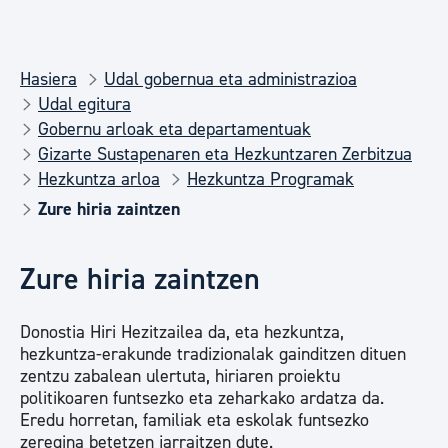
Hasiera
Udal gobernua eta administrazioa
Udal egitura
Gobernu arloak eta departamentuak
Gizarte Sustapenaren eta Hezkuntzaren Zerbitzua
Hezkuntza arloa
Hezkuntza Programak
Zure hiria zaintzen
Zure hiria zaintzen
Donostia Hiri Hezitzailea da, eta hezkuntza,
hezkuntza-erakunde tradizionalak gainditzen dituen
zentzu zabalean ulertuta, hiriaren proiektu
politikoaren funtsezko eta zeharkako ardatza da.
Eredu horretan, familiak eta eskolak funtsezko
zeregina betetzen jarraitzen dute.