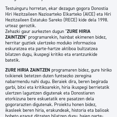
Testuinguru horretan, ekar dezagun gogora Donostia
Hiri Hezitzaileen Nazioarteko Elkarteko (AICE) eta Hiri
Hezitzaileen Estatuko Sareko (RECE) kide dela 1998.
urteaz geroztik.
Zehazki gaur aurkezten dugun "
ZURE HIRIA
ZAINTZEN
" programarekin, hainbat ekimenen bidez,
herritar guztiek ulertzeko moduko informazioa
eskuratzea eta parte-hartze aktiboa bultzatzea
bilatzen dugu, ikuspegi kritiko eta erantzunkide
batetik.
ZURE HIRIA ZAINTZEN
programaren bidez, gure hiriko
txikienek betetzen duten funtsezko zeregina
nabarmendu nahi dugu. Beraiek dira, beren begirada
garbi, bitxi eta kritikoarekin, hiria ikuspegi berrietatik
ulertzen laguntzen digutenak eta Donostiaren
etorkizuna bere eskuetatik ere pasatzen dela
gogorarazten digutenak. Proiektu honen bidez,
ikasleek beren hiria, erakundeak, historia eta balioak
hobeto ezagut ditzaten bilatzen dugu, haien parte-