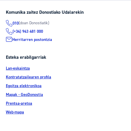
Komunika zaitez Donostiako Udalarekin
(doan Donostiatik)
010
(+34) 943 481 000
Herritarren postontzia
Esteka erabilgarriak
Lan-eskaintza
Kontratatzailearen profila
Egoitza elektronikoa
Mapak - GeoDonostia
Prentsa-aretoa
Web-mapa