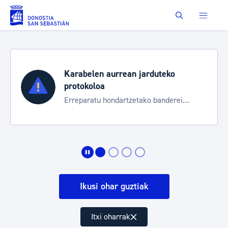
Eduki nagusira joan
Buscar
Karabelen aurrean jarduteko
protokoloa
Erreparatu hondartzetako banderei
egoeraren berri izateko
Ikusi ohar guztiak
Itxi oharrak