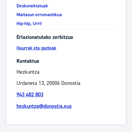
Deskonektatuak
Maitasun erromantikoa
Hip-hip, Urri!
Erlazionatutako zerbitzua
Haurrak eta gazteak
Kontaktua
Hezkuntza
Urdaneta 13, 20006 Donostia
943 482 803
hezkuntza@donostia.eus