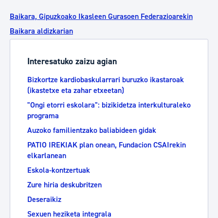
Baikara, Gipuzkoako Ikasleen Gurasoen Federazioarekin
Baikara aldizkarian
Interesatuko zaizu agian
Bizkortze kardiobaskularrari buruzko ikastaroak
(ikastetxe eta zahar etxeetan)
"Ongi etorri eskolara": bizikidetza interkulturaleko
programa
Auzoko familientzako baliabideen gidak
PATIO IREKIAK plan onean, Fundacion CSAIrekin
elkarlanean
Eskola-kontzertuak
Zure hiria deskubritzen
Deseraikiz
Sexuen heziketa integrala