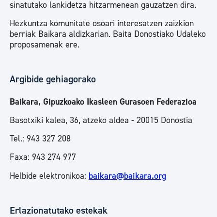
sinatutako lankidetza hitzarmenean gauzatzen dira.
Hezkuntza komunitate osoari interesatzen zaizkion
berriak Baikara aldizkarian. Baita Donostiako Udaleko
proposamenak ere.
Argibide gehiagorako
Baikara, Gipuzkoako Ikasleen Gurasoen Federazioa
Basotxiki kalea, 36, atzeko aldea - 20015 Donostia
Tel.: 943 327 208
Faxa: 943 274 977
Helbide elektronikoa:
baikara@baikara.org
Erlazionatutako estekak