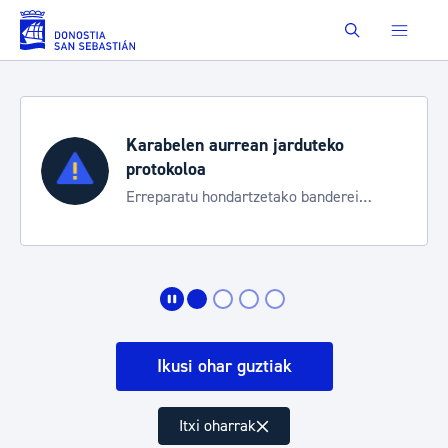
Eduki nagusira joan
Buscar
Karabelen aurrean jarduteko
protokoloa
Erreparatu hondartzetako banderei
egoeraren berri izateko
Ikusi ohar guztiak
Itxi oharrak