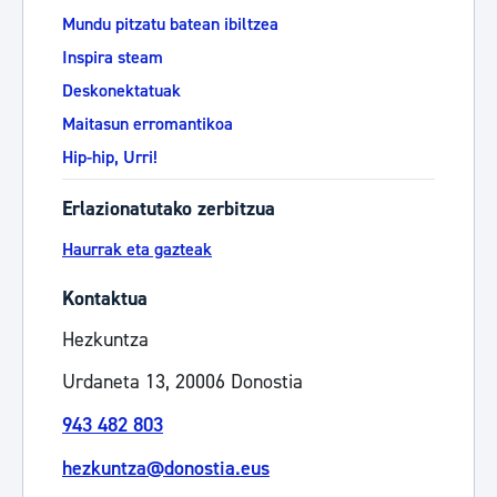
Mundu pitzatu batean ibiltzea
Inspira steam
Deskonektatuak
Maitasun erromantikoa
Hip-hip, Urri!
Erlazionatutako zerbitzua
Haurrak eta gazteak
Kontaktua
Hezkuntza
Urdaneta 13, 20006 Donostia
943 482 803
hezkuntza@donostia.eus