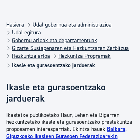
Hasiera
Udal gobernua eta administrazioa
Udal egitura
Gobernu arloak eta departamentuak
Gizarte Sustapenaren eta Hezkuntzaren Zerbitzua
Hezkuntza arloa
Hezkuntza Programak
Ikasle eta gurasoentzako jarduerak
Ikasle eta gurasoentzako
jarduerak
Ikastetxe publikoetako Haur, Lehen eta Bigarren
hezkuntzetako ikasle eta gurasoentzako prestakuntza
proposamen interesgarriak. Ekintza hauek
Baikara,
Gipuzkoako Ikasleen Gurasoen Federazioarekin