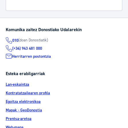
Komunika zaitez Donostiako Udalarekin
(doan Donostiatik)
010
(+34) 943 481 000
Herritarren postontzia
Esteka erabilgarriak
Lan-eskaintza
Kontratatzailearen profila
Egoitza elektronikoa
Mapak - GeoDonostia
Prentsa-aretoa
Web-mapa