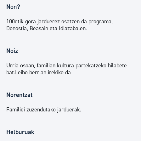
Non?
100etik gora jarduerez osatzen da programa,
Donostia, Beasain eta Idiazabalen.
Noiz
Urria osoan, familian kultura partekatzeko hilabete
bat.Leiho berrian irekiko da
Norentzat
Familiei zuzendutako jarduerak.
Helburuak