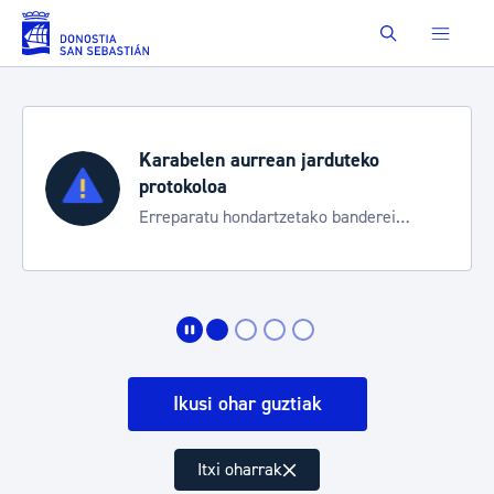
Eduki nagusira joan
Buscar
Karabelen aurrean jarduteko
protokoloa
Erreparatu hondartzetako banderei
egoeraren berri izateko
Ikusi ohar guztiak
Itxi oharrak