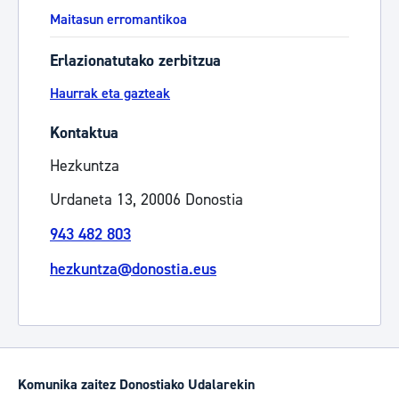
Maitasun erromantikoa
Erlazionatutako zerbitzua
Haurrak eta gazteak
Kontaktua
Hezkuntza
Urdaneta 13, 20006 Donostia
943 482 803
hezkuntza@donostia.eus
Komunika zaitez Donostiako Udalarekin