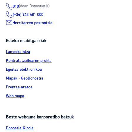
(doan Donostiatik)
010
(+34) 943 481 000
Herritarren postontzia
Esteka erabilgarriak
Lan-eskaintza
Kontratatzailearen profila
Egoitza elektronikoa
Mapak - GeoDonostia
Prentsa-aretoa
Web-mapa
Beste webgune korporatibo batzuk
Donostia Kirola