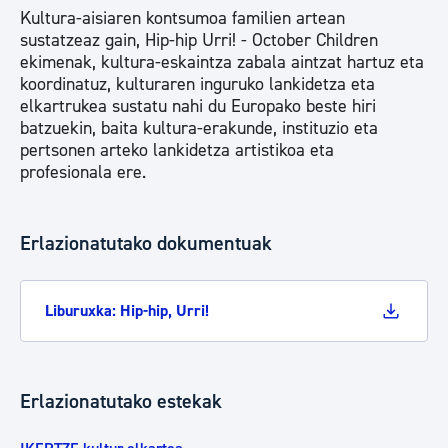
Kultura-aisiaren kontsumoa familien artean
sustatzeaz gain, Hip-hip Urri! - October Children
ekimenak, kultura-eskaintza zabala aintzat hartuz eta
koordinatuz, kulturaren inguruko lankidetza eta
elkartrukea sustatu nahi du Europako beste hiri
batzuekin, baita kultura-erakunde, instituzio eta
pertsonen arteko lankidetza artistikoa eta
profesionala ere.
Erlazionatutako dokumentuak
Liburuxka: Hip-hip, Urri!
Erlazionatutako estekak