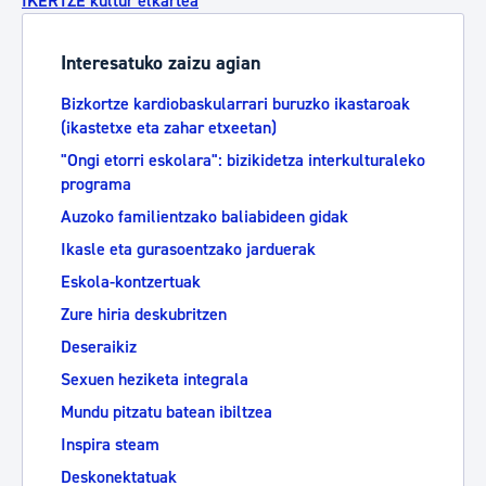
IKERTZE kultur elkartea
Interesatuko zaizu agian
Bizkortze kardiobaskularrari buruzko ikastaroak
(ikastetxe eta zahar etxeetan)
"Ongi etorri eskolara": bizikidetza interkulturaleko
programa
Auzoko familientzako baliabideen gidak
Ikasle eta gurasoentzako jarduerak
Eskola-kontzertuak
Zure hiria deskubritzen
Deseraikiz
Sexuen heziketa integrala
Mundu pitzatu batean ibiltzea
Inspira steam
Deskonektatuak