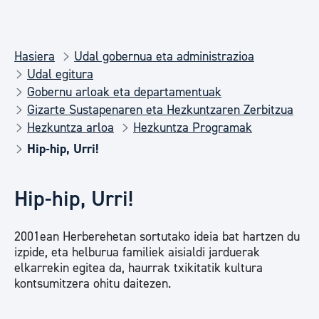
Hasiera
Udal gobernua eta administrazioa
Udal egitura
Gobernu arloak eta departamentuak
Gizarte Sustapenaren eta Hezkuntzaren Zerbitzua
Hezkuntza arloa
Hezkuntza Programak
Hip-hip, Urri!
Hip-hip, Urri!
2001ean Herberehetan sortutako ideia bat hartzen du
izpide, eta helburua familiek aisialdi jarduerak
elkarrekin egitea da, haurrak txikitatik kultura
kontsumitzera ohitu daitezen.