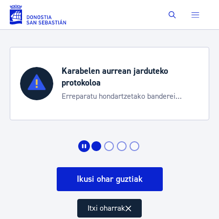
Eduki nagusira joan
Buscar
Karabelen aurrean jarduteko
protokoloa
Erreparatu hondartzetako banderei
egoeraren berri izateko
Ikusi ohar guztiak
Itxi oharrak