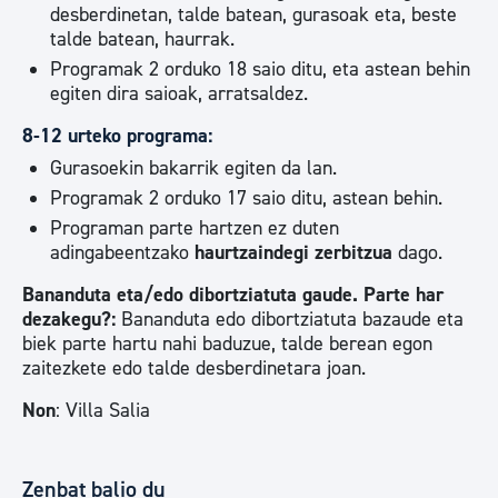
desberdinetan, talde batean, gurasoak eta, beste
talde batean, haurrak.
Programak 2 orduko 18 saio ditu, eta astean behin
egiten dira saioak, arratsaldez.
8-12 urteko programa:
Gurasoekin bakarrik egiten da lan.
Programak 2 orduko 17 saio ditu, astean behin.
Programan parte hartzen ez duten
adingabeentzako
haurtzaindegi zerbitzua
dago.
Bananduta eta/edo dibortziatuta gaude. Parte har
dezakegu?:
Bananduta edo dibortziatuta bazaude eta
biek parte hartu nahi baduzue, talde berean egon
zaitezkete edo talde desberdinetara joan.
Non
: Villa Salia
Zenbat balio du