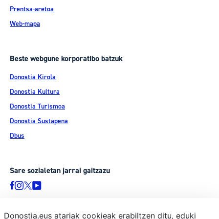
Prentsa-aretoa
Web-mapa
Beste webgune korporatibo batzuk
Donostia Kirola
Donostia Kultura
Donostia Turismoa
Donostia Sustapena
Dbus
Sare sozialetan jarrai gaitzazu
Donostia.eus atariak cookieak erabiltzen ditu, eduki