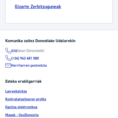
Gizarte Zerbitzuguneak
Komunika zaitez Donostiako Udalarekin
(doan Donostiatik)
010
(+34) 943 481 000
Herritarren postontzia
Esteka erabilgarriak
Lan-eskaintza
Kontratatzailearen profila
Egoitza elektronikoa
Mapak - GeoDonostia