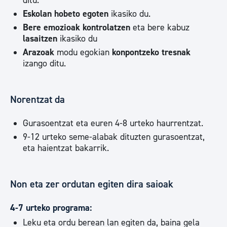
ditu.
Eskolan hobeto egoten
ikasiko du.
Bere emozioak kontrolatzen
eta bere kabuz
lasaitzen
ikasiko du
Arazoak
modu egokian
konpontzeko tresnak
izango ditu.
Norentzat da
Gurasoentzat eta euren 4-8 urteko haurrentzat.
9-12 urteko seme-alabak dituzten gurasoentzat,
eta haientzat bakarrik.
Non eta zer ordutan egiten dira saioak
4-7 urteko programa:
Leku eta ordu berean lan egiten da, baina gela