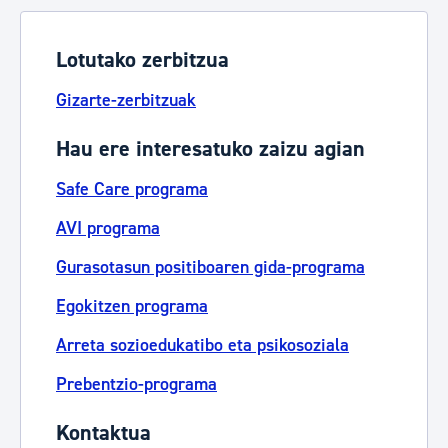
Lotutako zerbitzua
Gizarte-zerbitzuak
Hau ere interesatuko zaizu agian
Safe Care programa
AVI programa
Gurasotasun positiboaren gida-programa
Egokitzen programa
Arreta sozioedukatibo eta psikosoziala
Prebentzio-programa
Kontaktua