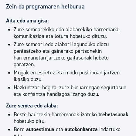
Zein da programaren helburua
Aita edo ama gisa:
Zure semearekiko edo alabarekiko harremana,
komunikazioa eta lotura hobetuko dituzu.
Zure semeari edo alabari lagunduko diozu
pentsatzeko eta gainerako pertsonekin
harremanetan jartzeko gaitasunak hobeto
garatzen.
Mugak errespetuz eta modu positiboan jartzen
ikasiko duzu.
Hazkuntzari begira, zure buruarengan segurtasun
eta konfiantza handiagoa izango duzu.
Zure semea edo alaba:
Beste haurrekin harremanak izateko
trebetasunak
hobetuko ditu.
Bere
autoestimua
eta
autokonfiantza
indartuko