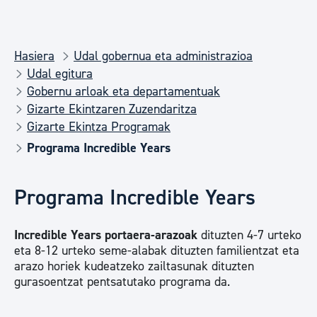
Hasiera
Udal gobernua eta administrazioa
Udal egitura
Gobernu arloak eta departamentuak
Gizarte Ekintzaren Zuzendaritza
Gizarte Ekintza Programak
Programa Incredible Years
Programa Incredible Years
Incredible Years portaera-arazoak
dituzten 4-7 urteko
eta 8-12 urteko seme-alabak dituzten familientzat eta
arazo horiek kudeatzeko zailtasunak dituzten
gurasoentzat pentsatutako programa da.