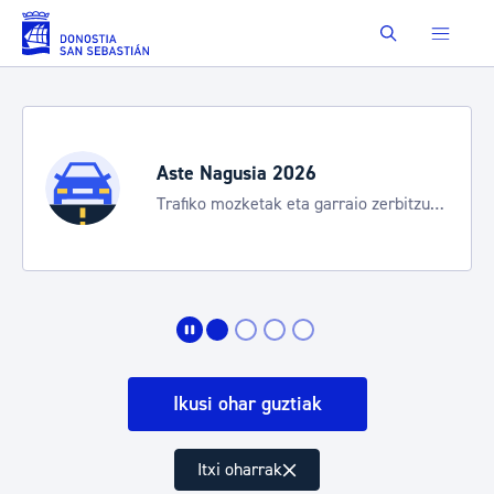
Eduki nagusira joan
Buscar
Aste Nagusia 2026
Trafiko mozketak eta garraio zerbitzu
bereziak
Ikusi ohar guztiak
Itxi oharrak