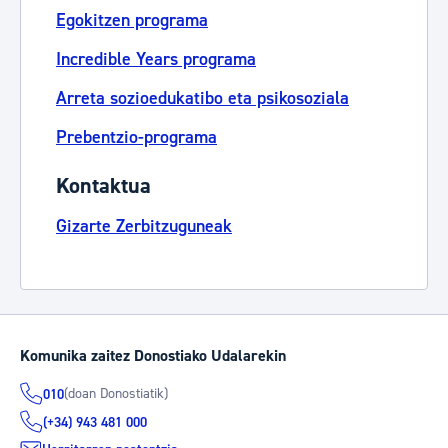
Egokitzen programa
Incredible Years programa
Arreta sozioedukatibo eta psikosoziala
Prebentzio-programa
Kontaktua
Gizarte Zerbitzuguneak
Komunika zaitez Donostiako Udalarekin
(doan Donostiatik)
010
(+34) 943 481 000