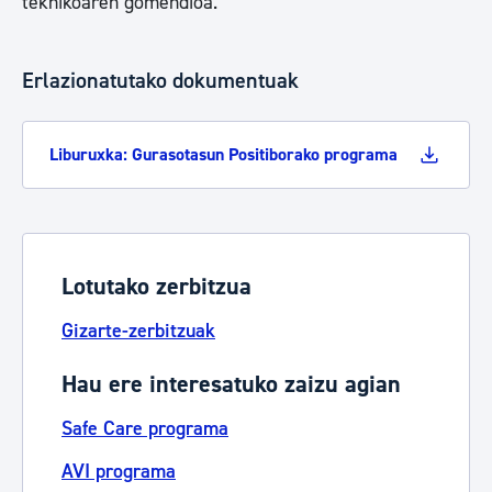
teknikoaren gomendioa.
Erlazionatutako dokumentuak
Liburuxka: Gurasotasun Positiborako programa
Lotutako zerbitzua
Gizarte-zerbitzuak
Hau ere interesatuko zaizu agian
Safe Care programa
AVI programa