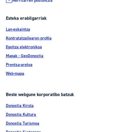
Herritarren postontzia
Esteka erabilgarriak
Lan-eskaintza
Kontratatzailearen profila
Egoitza elektronikoa
Mapak - GeoDonostia
Prentsa-aretoa
Web-mapa
Beste webgune korporatibo batzuk
Donostia Kirola
Donostia Kultura
Donostia Turismoa