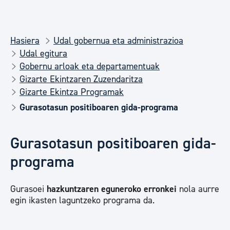
Hasiera
Udal gobernua eta administrazioa
Udal egitura
Gobernu arloak eta departamentuak
Gizarte Ekintzaren Zuzendaritza
Gizarte Ekintza Programak
Gurasotasun positiboaren gida-programa
Gurasotasun positiboaren gida-
programa
Gurasoei
hazkuntzaren eguneroko erronkei
nola aurre
egin ikasten laguntzeko programa da.