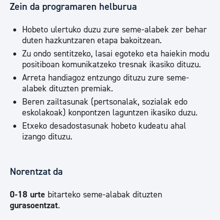
Zein da programaren helburua
Hobeto ulertuko duzu zure seme-alabek zer behar
duten hazkuntzaren etapa bakoitzean.
Zu ondo sentitzeko, lasai egoteko eta haiekin modu
positiboan komunikatzeko tresnak ikasiko dituzu.
Arreta handiagoz entzungo dituzu zure seme-
alabek dituzten premiak.
Beren zailtasunak (pertsonalak, sozialak edo
eskolakoak) konpontzen laguntzen ikasiko duzu.
Etxeko desadostasunak hobeto kudeatu ahal
izango dituzu.
Norentzat da
0-18 urte
bitarteko seme-alabak dituzten
gurasoentzat
.