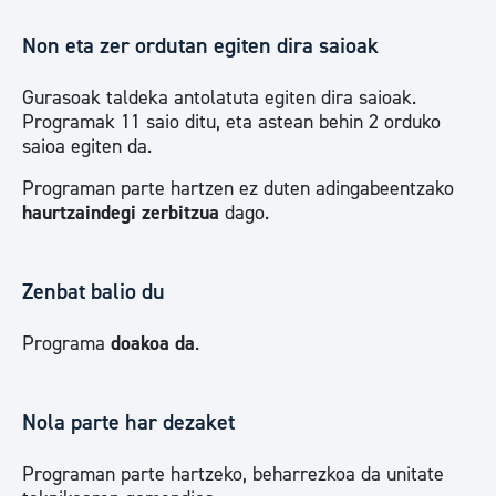
Non eta zer ordutan egiten dira saioak
Gurasoak taldeka antolatuta egiten dira saioak.
Programak 11 saio ditu, eta astean behin 2 orduko
saioa egiten da.
Programan parte hartzen ez duten adingabeentzako
haurtzaindegi zerbitzua
dago.
Zenbat balio du
Programa
doakoa da
.
Nola parte har dezaket
Programan parte hartzeko, beharrezkoa da unitate