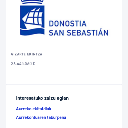
GIZARTE EKINTZA
36.445.560 €
Interesatuko zaizu agian
Aurreko ekitaldiak
Aurrekontuaren laburpena