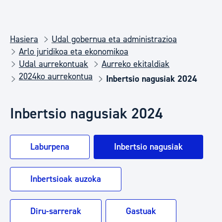
Hasiera
Udal gobernua eta administrazioa
Arlo juridikoa eta ekonomikoa
Udal aurrekontuak
Aurreko ekitaldiak
2024ko aurrekontua
Inbertsio nagusiak 2024
Inbertsio nagusiak 2024
Laburpena
Inbertsio nagusiak
Inbertsioak auzoka
Diru-sarrerak
Gastuak