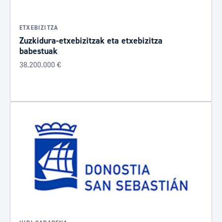
ETXEBIZITZA
Zuzkidura-etxebizitzak eta etxebizitza
babestuak
38.200.000 €