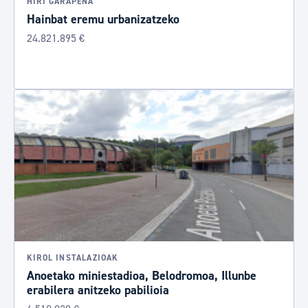
HIRI GARAPENA
Hainbat eremu urbanizatzeko
24.821.895 €
KIROL INSTALAZIOAK
Anoetako miniestadioa, Belodromoa, Illunbe
erabilera anitzeko pabilioia