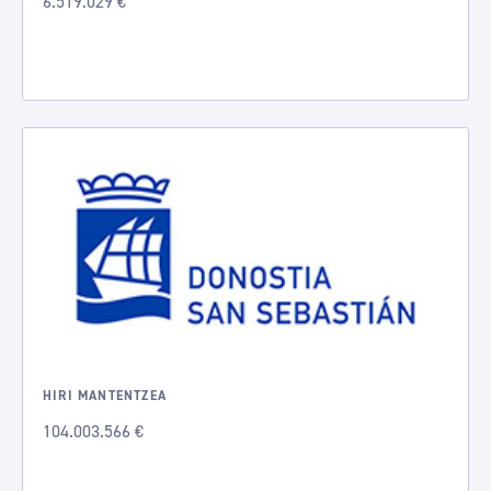
6.519.029 €
HIRI MANTENTZEA
104.003.566 €