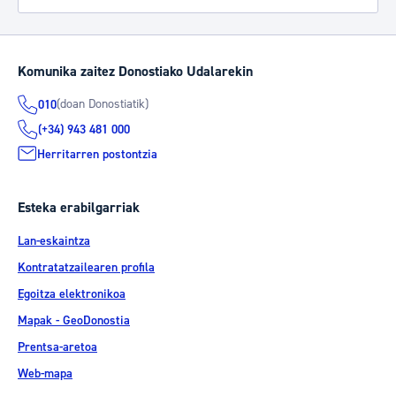
Komunika zaitez Donostiako Udalarekin
(doan Donostiatik)
010
(+34) 943 481 000
Herritarren postontzia
Esteka erabilgarriak
Lan-eskaintza
Kontratatzailearen profila
Egoitza elektronikoa
Mapak - GeoDonostia
Prentsa-aretoa
Web-mapa