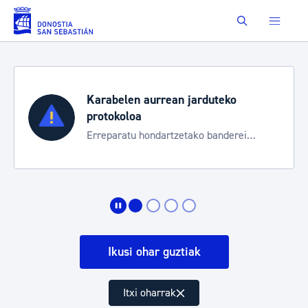
Eduki nagusira joan
Buscar
Karabelen aurrean jarduteko
protokoloa
Erreparatu hondartzetako banderei
egoeraren berri izateko
Ikusi ohar guztiak
Itxi oharrak