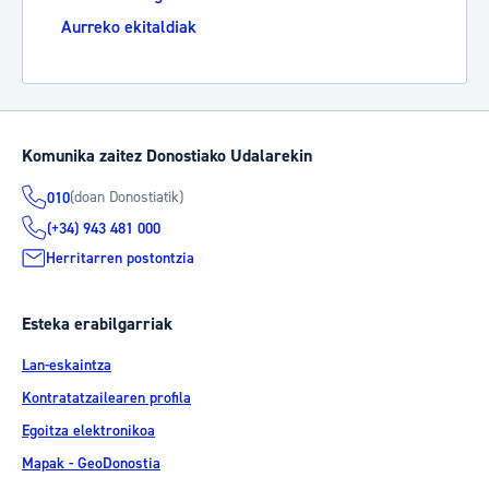
Aurreko ekitaldiak
Komunika zaitez Donostiako Udalarekin
(doan Donostiatik)
010
(+34) 943 481 000
Herritarren postontzia
Esteka erabilgarriak
Lan-eskaintza
Kontratatzailearen profila
Egoitza elektronikoa
Mapak - GeoDonostia