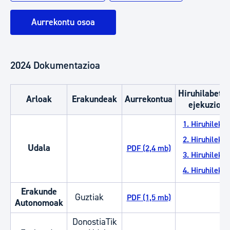
Aurrekontu osoa
2024 Dokumentazioa
Hiruhilabete
Arloak
Erakundeak
Aurrekontua
ejekuzioa
1. Hiruhileko
2. Hiruhileko
Udala
PDF (2,4 mb)
3. Hiruhileko
4. Hiruhileko
Erakunde
Guztiak
PDF (1,5 mb)
Autonomoak
DonostiaTik