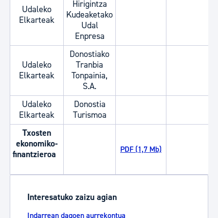
Hirigintza
Udaleko
Kudeaketako
Elkarteak
Udal
Enpresa
Donostiako
Udaleko
Tranbia
Elkarteak
Tonpainia,
S.A.
Udaleko
Donostia
Elkarteak
Turismoa
Txosten
ekonomiko-
PDF (1,7 Mb)
finantzieroa
Interesatuko zaizu agian
Indarrean dagoen aurrekontua