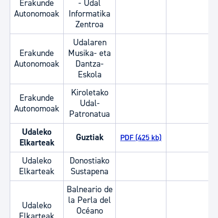
Erakunde
- Udal
Autonomoak
Informatika
Zentroa
Udalaren
Erakunde
Musika- eta
Autonomoak
Dantza-
Eskola
Kiroletako
Erakunde
Udal-
Autonomoak
Patronatua
Udaleko
Guztiak
PDF (425 kb)
Elkarteak
Udaleko
Donostiako
Elkarteak
Sustapena
Balneario de
la Perla del
Udaleko
Océano
Elkarteak