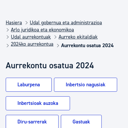
Hasiera
Udal gobernua eta administrazioa
Arlo juridikoa eta ekonomikoa
Udal aurrekontuak
Aurreko ekitaldiak
2024ko aurrekontua
Aurrekontu osatua 2024
Aurrekontu osatua 2024
Laburpena
Inbertsio nagusiak
Inbertsioak auzoka
Diru-sarrerak
Gastuak