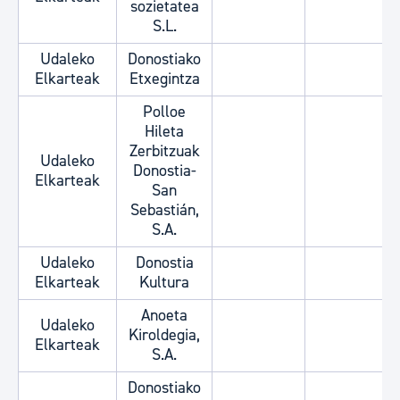
sozietatea
S.L.
Udaleko
Donostiako
Elkarteak
Etxegintza
Polloe
Hileta
Zerbitzuak
Udaleko
Donostia-
Elkarteak
San
Sebastián,
S.A.
Udaleko
Donostia
Elkarteak
Kultura
Anoeta
Udaleko
Kiroldegia,
Elkarteak
S.A.
Donostiako