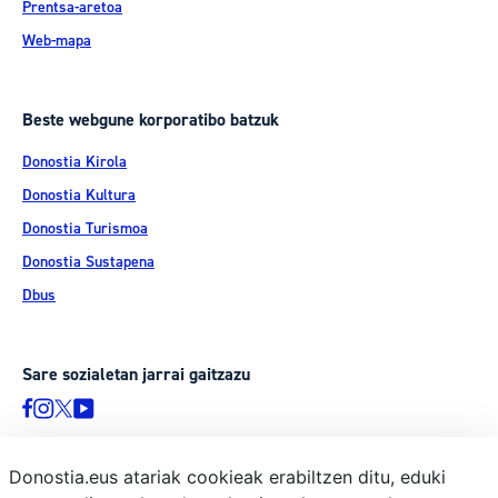
Prentsa-aretoa
Web-mapa
Beste webgune korporatibo batzuk
Donostia Kirola
Donostia Kultura
Donostia Turismoa
Donostia Sustapena
Dbus
Sare sozialetan jarrai gaitzazu
Donostia.eus atariak cookieak erabiltzen ditu, eduki