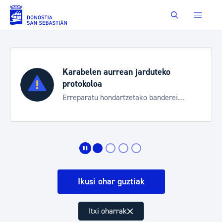
Eduki nagusira joan
Buscar
Karabelen aurrean jarduteko
protokoloa
Erreparatu hondartzetako banderei
egoeraren berri izateko
Ikusi ohar guztiak
Itxi oharrak