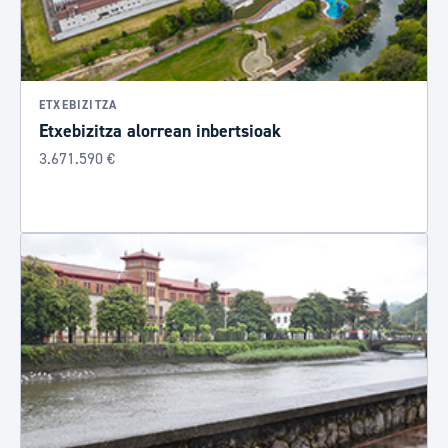
ETXEBIZITZA
Etxebizitza alorrean inbertsioak
3.671.590 €