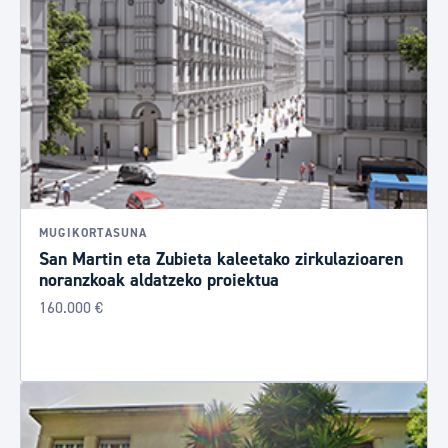
MUGIKORTASUNA
San Martin eta Zubieta kaleetako zirkulazioaren
noranzkoak aldatzeko proiektua
160.000 €