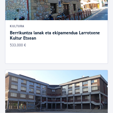
KULTURA
Berrikuntza lanak eta ekipamendua Larrotxene
Kultur Etxean
533.000 €