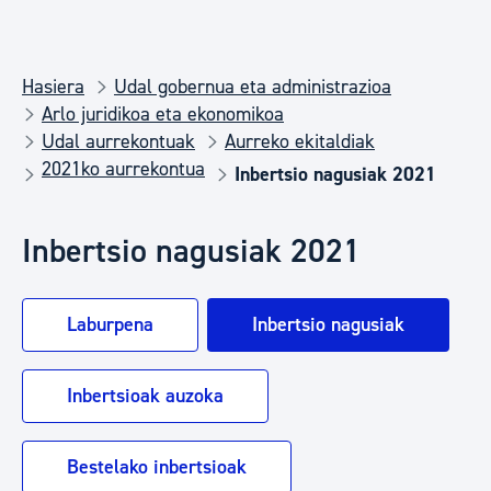
Hasiera
Udal gobernua eta administrazioa
Arlo juridikoa eta ekonomikoa
Udal aurrekontuak
Aurreko ekitaldiak
2021ko aurrekontua
Inbertsio nagusiak 2021
Inbertsio nagusiak 2021
Laburpena
Inbertsio nagusiak
Inbertsioak auzoka
Bestelako inbertsioak