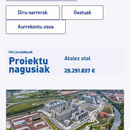
Diru-sarrerak
Gastuak
Aurrekontu osoa