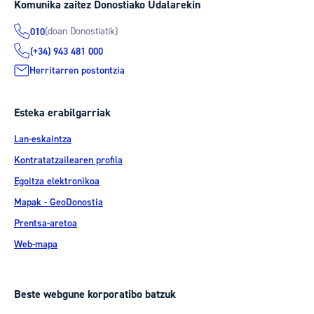
Komunika zaitez Donostiako Udalarekin
(doan Donostiatik)
010
(+34) 943 481 000
Herritarren postontzia
Esteka erabilgarriak
Lan-eskaintza
Kontratatzailearen profila
Egoitza elektronikoa
Mapak - GeoDonostia
Prentsa-aretoa
Web-mapa
Beste webgune korporatibo batzuk