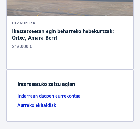
HEZKUNTZA
Ikastetxeetan egin beharreko hobekuntzak:
Orixe, Amara Berri
316.000 €
Interesatuko zaizu agian
Indarrean dagoen aurrekontua
Aurreko ekitaldiak