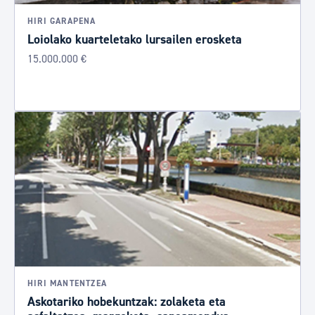
HIRI GARAPENA
Loiolako kuarteletako lursailen erosketa
15.000.000 €
HIRI MANTENTZEA
Askotariko hobekuntzak: zolaketa eta