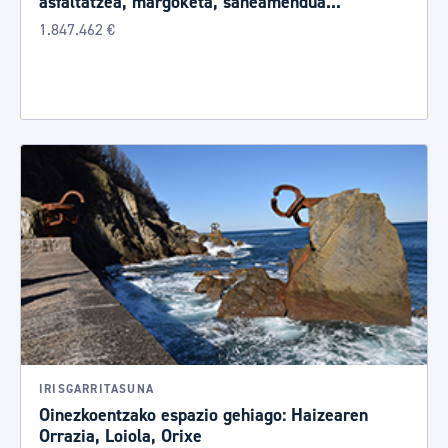
asfaltatzea, margoketa, saneamendua...
1.847.462 €
IRISGARRITASUNA
Oinezkoentzako espazio gehiago: Haizearen
Orrazia, Loiola, Orixe