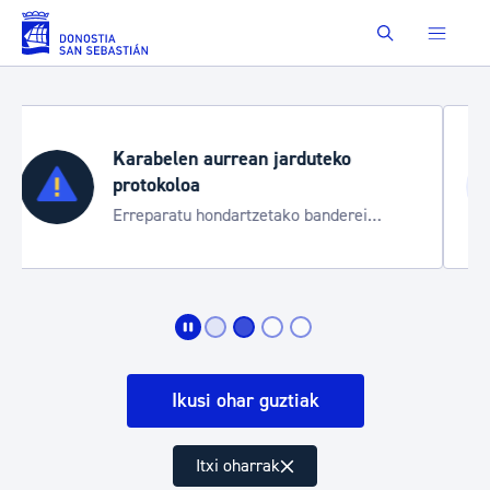
Eduki nagusira joan
Buscar
Aste Nagusia 2026
Trafiko mozketak eta garraio zerbitzu
bereziak
Ikusi ohar guztiak
Itxi oharrak