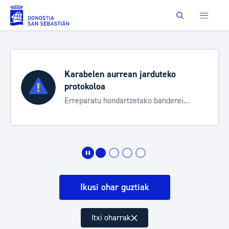
Eduki nagusira joan
Buscar
Karabelen aurrean jarduteko
protokoloa
Erreparatu hondartzetako banderei
egoeraren berri izateko
Ikusi ohar guztiak
Itxi oharrak