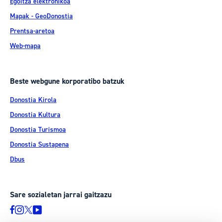
Egoitza elektronikoa
Mapak - GeoDonostia
Prentsa-aretoa
Web-mapa
Beste webgune korporatibo batzuk
Donostia Kirola
Donostia Kultura
Donostia Turismoa
Donostia Sustapena
Dbus
Sare sozialetan jarrai gaitzazu