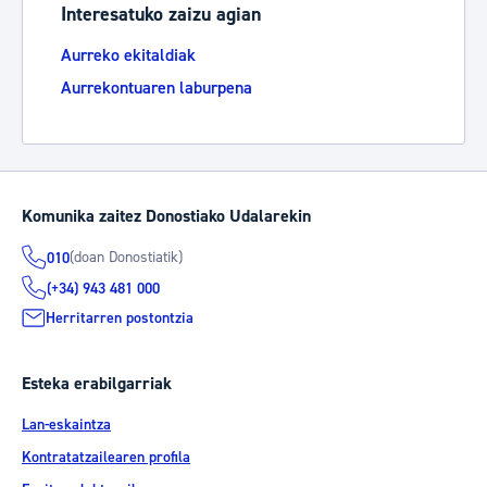
Interesatuko zaizu agian
Aurreko ekitaldiak
Aurrekontuaren laburpena
Komunika zaitez Donostiako Udalarekin
(doan Donostiatik)
010
(+34) 943 481 000
Herritarren postontzia
Esteka erabilgarriak
Lan-eskaintza
Kontratatzailearen profila