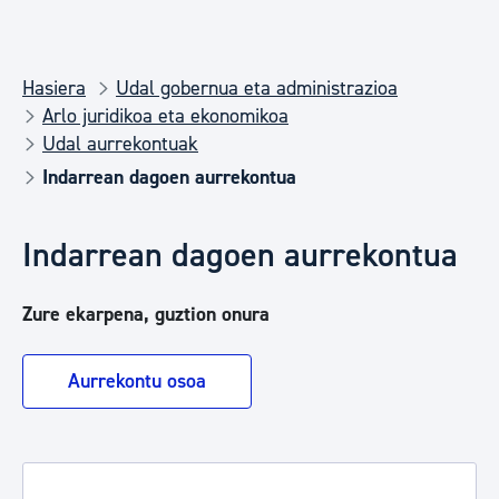
Hasiera
Udal gobernua eta administrazioa
Arlo juridikoa eta ekonomikoa
Udal aurrekontuak
Indarrean dagoen aurrekontua
Indarrean dagoen aurrekontua
Zure ekarpena, guztion onura
Aurrekontu osoa