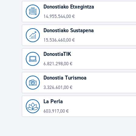
Donostiako Etxegintza
14.955.544,00 €
Donostiako Sustapena
15.536.460,00 €
DonostiaTIK
6.821.298,00 €
Donostia Turismoa
3.326.601,00 €
La Perla
603.917,00 €