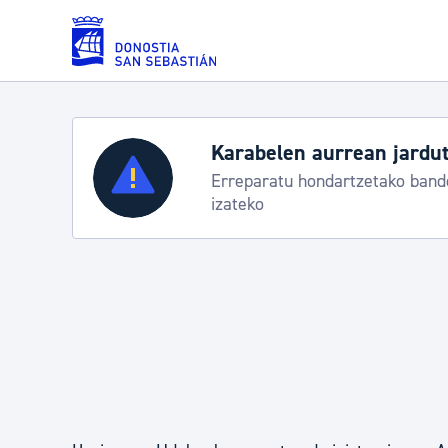
Eduki nagusira joan
Karabelen aurrean jardut
Zerbitzuak
Erreparatu hondartzetako bande
izateko
Errolda eta gai pertsonalak
Gizarte-zerbitzuak
Mugikortasuna