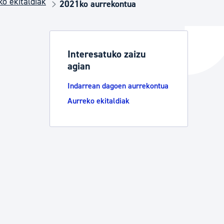
ko ekitaldiak
2021ko aurrekontua
ta enplegua
Interesatuko zaizu
agian
ubideak eta bizikidetza
Indarrean dagoen aurrekontua
Aurreko ekitaldiak