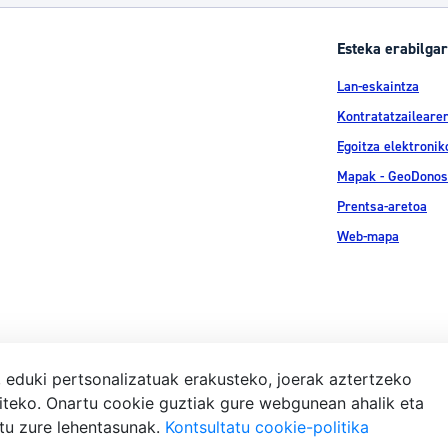
Esteka erabilgar
Lan-eskaintza
Kontratatzailearen
Egoitza elektronik
Mapak - GeoDonos
Prentsa-aretoa
Web-mapa
, eduki pertsonalizatuak erakusteko, joerak aztertzeko
iteko. Onartu cookie guztiak gure webgunean ahalik eta
Lege-ohar
atu zure lehentasunak.
Kontsultatu cookie-politika