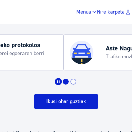
Menua
Nire karpeta
eko protokoloa
Aste Nag
rei egoeraren berri
Trafiko moz
Zergak eta isunak
Etxebizitza eta hirig
Ikusi ohar guztiak
Gune publikoa, ho