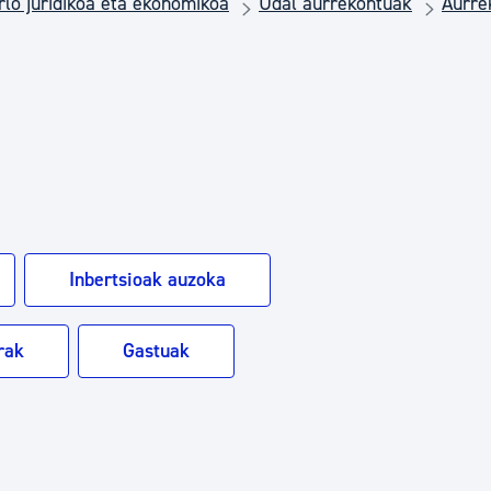
rlo juridikoa eta ekonomikoa
Udal aurrekontuak
Aurre
Euskara
a
Garapen ekonomikoa e
Berdintasuna, Giza Esk
Kultura
Inbertsioak auzoka
Turismoa
rak
Gastuak