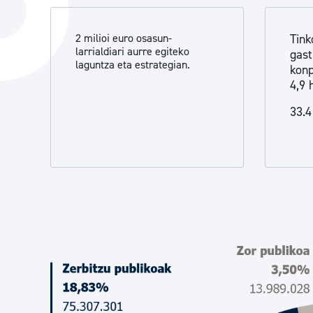
Hiria
Aktualita
2 milioi euro osasun-
Tink
Hiria orain
Albisteak
larrialdiari aurre egiteko
gast
laguntza eta estrategian.
Hiria ezagutu
Abisuak
konp
4,9 
Etorkizuneko hiria
Kultur ag
33.4