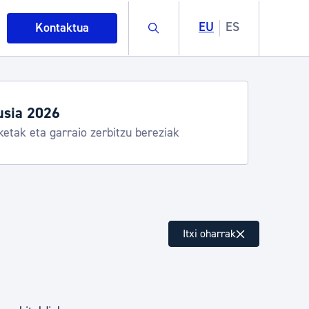
Buscar
EU
ES
Kontaktua
usia 2026
ketak eta garraio zerbitzu bereziak
intza
Itxi oharrak
ndakinak eta ingurumena