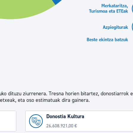
ko dituzu ziurrenera. Tresna horien bitartez, donostiarrok 
letxeak, eta oso estimatuak dira gainera.
Donostia Kultura
26.608.921,00 €