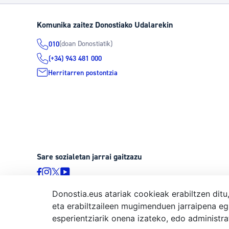
Komunika zaitez Donostiako Udalarekin
(doan Donostiatik)
010
(+34) 943 481 000
Herritarren postontzia
Sare sozialetan jarrai gaitzazu
Donostia.eus atariak cookieak erabiltzen ditu
eta erabiltzaileen mugimenduen jarraipena eg
© Donostiako Udala, Ijentea 1, 20003 Donostia
esperientziarik onena izateko, edo administr