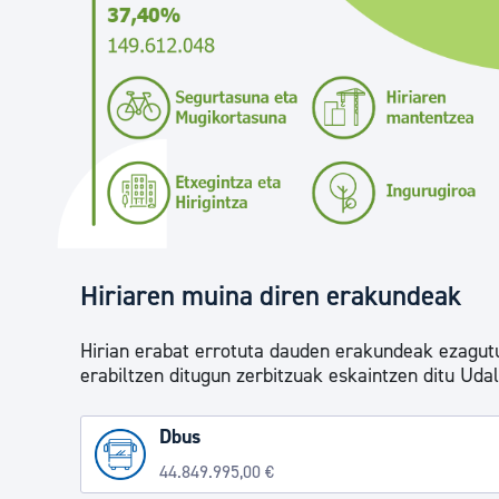
Hiriaren muina diren erakundeak
Hirian erabat errotuta dauden erakundeak ezagutu
erabiltzen ditugun zerbitzuak eskaintzen ditu Uda
Dbus
44.849.995,00 €