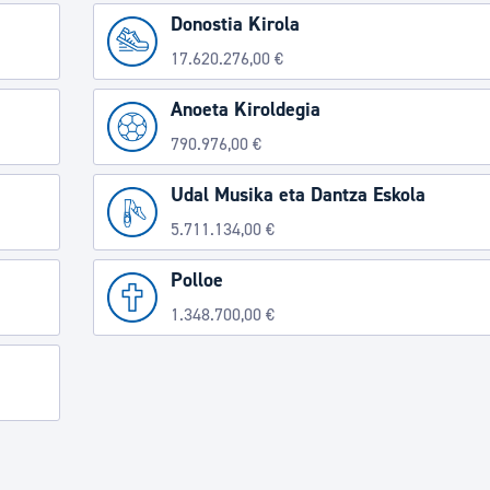
Donostia Kirola
17.620.276,00 €
Anoeta Kiroldegia
790.976,00 €
Udal Musika eta Dantza Eskola
5.711.134,00 €
Polloe
1.348.700,00 €