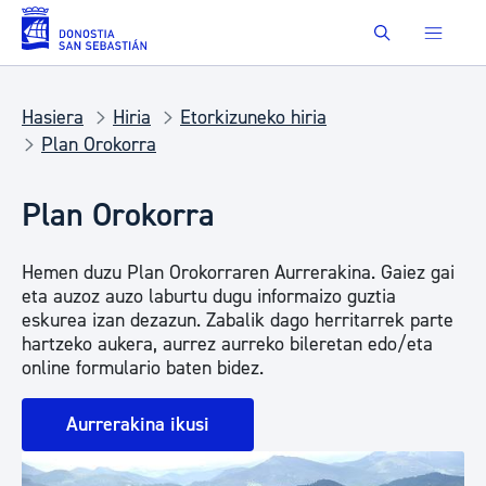
Eduki nagusira joan
Buscar
Hasiera
Hiria
Etorkizuneko hiria
Plan Orokorra
Plan Orokorra
Hemen duzu Plan Orokorraren Aurrerakina. Gaiez gai
eta auzoz auzo laburtu dugu informaizo guztia
eskurea izan dezazun. Zabalik dago herritarrek parte
hartzeko aukera, aurrez aurreko bileretan edo/eta
online formulario baten bidez.
Aurrerakina ikusi