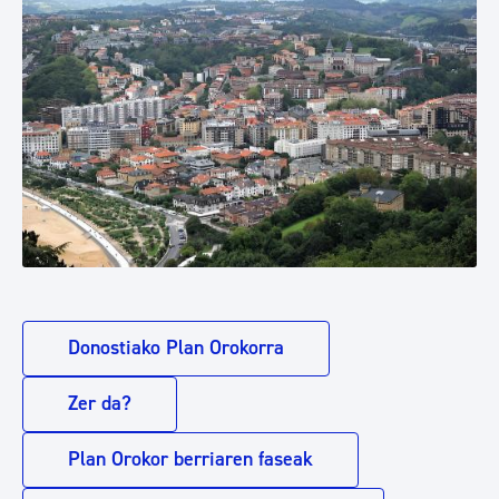
Donostiako Plan Orokorra
Zer da?
Plan Orokor berriaren faseak