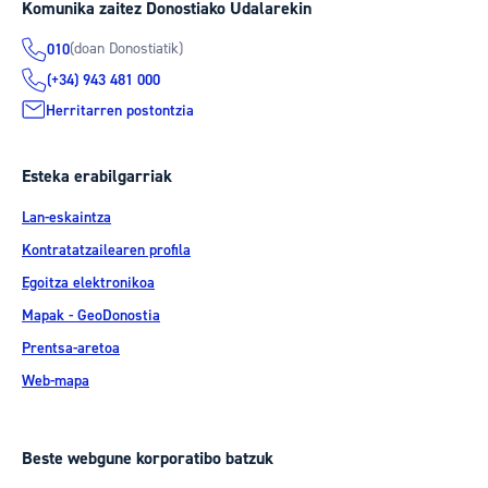
Komunika zaitez Donostiako Udalarekin
(doan Donostiatik)
010
(+34) 943 481 000
Herritarren postontzia
Esteka erabilgarriak
Lan-eskaintza
Kontratatzailearen profila
Egoitza elektronikoa
Mapak - GeoDonostia
Prentsa-aretoa
Web-mapa
Beste webgune korporatibo batzuk