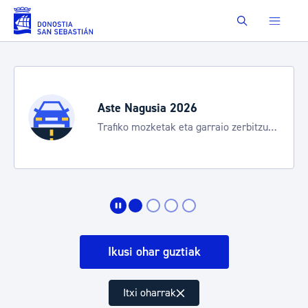
Eduki nagusira joan
Buscar
Aste Nagusia 2026
Trafiko mozketak eta garraio zerbitzu
bereziak
Ikusi ohar guztiak
Itxi oharrak