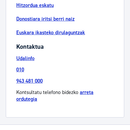
Hitzordua eskatu
Donostiara iritsi berri naiz
Euskara ikasteko dirulaguntzak
Kontaktua
Udalinfo
010
943 481 000
Kontsultatu telefono bidezko
arreta
ordutegia