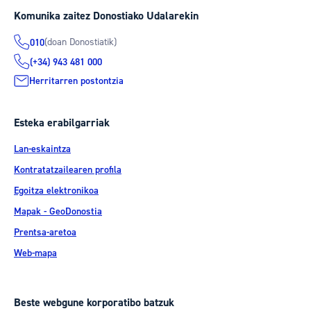
Komunika zaitez Donostiako Udalarekin
(doan Donostiatik)
010
(+34) 943 481 000
Herritarren postontzia
Esteka erabilgarriak
Lan-eskaintza
Kontratatzailearen profila
Egoitza elektronikoa
Mapak - GeoDonostia
Prentsa-aretoa
Web-mapa
Beste webgune korporatibo batzuk