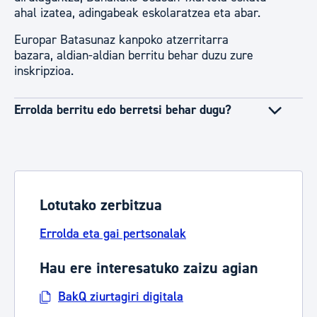
ahal izatea, adingabeak eskolaratzea eta abar.
Europar Batasunaz kanpoko atzerritarra
bazara, aldian-aldian berritu behar duzu zure
inskripzioa.
Errolda berritu edo berretsi behar dugu?
Lotutako zerbitzua
Errolda eta gai pertsonalak
Hau ere interesatuko zaizu agian
BakQ ziurtagiri digitala