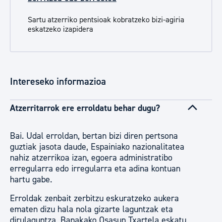
Sartu atzerriko pentsioak kobratzeko bizi-agiria
eskatzeko izapidera
Intereseko informazioa
Atzerritarrok ere erroldatu behar dugu?
Bai. Udal erroldan, bertan bizi diren pertsona
guztiak jasota daude, Espainiako nazionalitatea
nahiz atzerrikoa izan, egoera administratibo
erregularra edo irregularra eta adina kontuan
hartu gabe.
Erroldak zenbait zerbitzu eskuratzeko aukera
ematen dizu hala nola gizarte laguntzak eta
dirulaguntza, Banakako Osasun Txartela eskatu