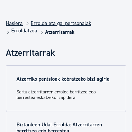
Hasiera
Errolda eta gai pertsonalak
Erroldatzea
Atzerritarrak
Atzerritarrak
Atzerriko pentsioak kobratzeko bizi agiria
Sartu atzerritarren errolda berritzea edo
berrestea eskatzeko izapidera
Biztanleen Udal Errolda: Atzerritarren
berritzea edo berrestea