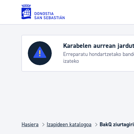
Eduki nagusira joan
Karabelen aurrean jardut
Zerbitzuak
Erreparatu hondartzetako bande
izateko
Errolda eta gai pertsonalak
Gizarte-zerbitzuak
Mugikortasuna
Hasiera
Izapideen katalogoa
BakQ ziurtagiri