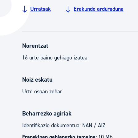
Hiria
Aktualita
Urratsak
Erakunde arduraduna
Hiria orain
Albisteak
Hiria ezagutu
Abisuak
Etorkizuneko hiria
Kultur ag
Norentzat
16 urte baino gehiago izatea
Noiz eskatu
Urte osoan zehar
Beharrezko agiriak
Identifikazio dokumentua: NAN / AIZ
Eranskinen gehienezko tamaina:
10 Mb