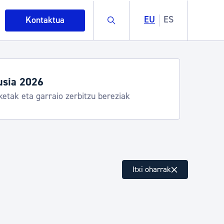
Buscar
EU
ES
Kontaktua
usia 2026
ketak eta garraio zerbitzu bereziak
intza
Itxi oharrak
ndakinak eta ingurumena