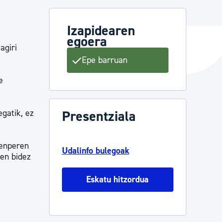
Izapidearen
egoera
ta enplegua
agiri
Epe barruan
ubideak eta bizikidetza
e
egatik, ez
Presentziala
zenperen
Udalinfo bulegoak
ren bidez
Eskatu hitzordua