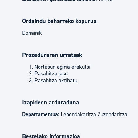
Ordaindu beharreko kopurua
Dohainik
Prozeduraren urratsak
Nortasun agiria erakutsi
Pasahitza jaso
Pasahitza aktibatu
Izapideen arduraduna
Departamentua:
Lehendakaritza Zuzendaritza
Bestelako informazioa