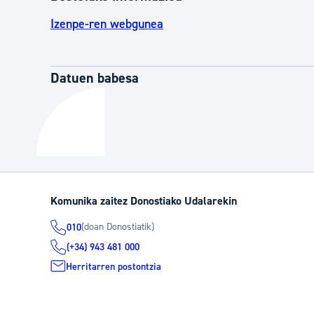
Izenpe-ren webgunea
Datuen babesa
Komunika zaitez Donostiako Udalarekin
(doan Donostiatik)
010
(+34) 943 481 000
Herritarren postontzia