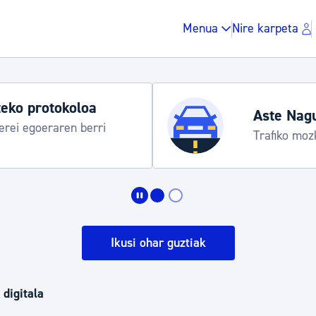
Menua
Nire karpeta
eko protokoloa
Aste Nag
rei egoeraren berri
Trafiko moz
Zergak eta isunak
Etxebizitza eta hirig
Ikusi ohar guztiak
Gune publikoa, ho
 digitala