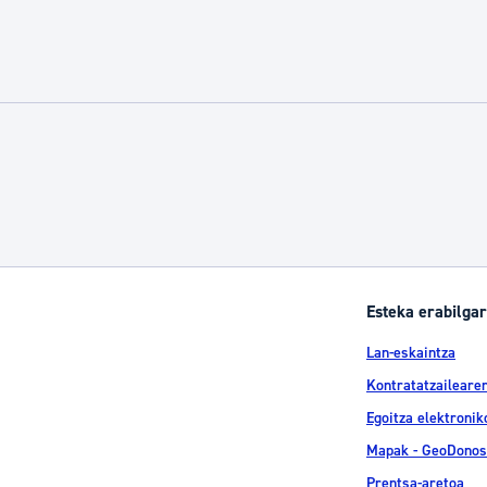
Esteka erabilgar
Lan-eskaintza
Kontratatzailearen
Egoitza elektronik
Mapak - GeoDonos
Prentsa-aretoa