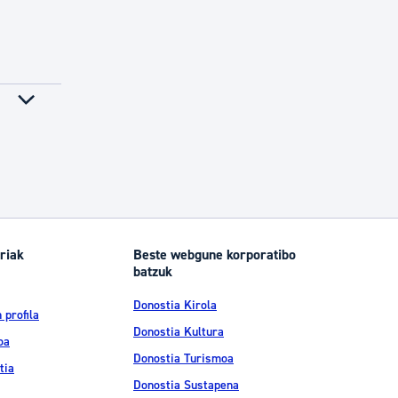
riak
Beste webgune korporatibo
batzuk
Donostia Kirola
 profila
Donostia Kultura
oa
Donostia Turismoa
tia
Donostia Sustapena