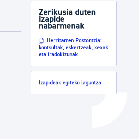
Izapideen katalogoa
Zerikusia duten
izapide
nabarmenak
Tramitaziorako laguntza
Herritarren Postontzia:
kontsultak, eskertzeak, kexak
eta iradokizunak
Izapideak egiteko laguntza