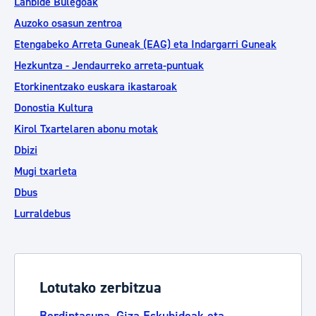
Lanbide Bulegoak
Auzoko osasun zentroa
Etengabeko Arreta Guneak (EAG) eta Indargarri Guneak
Hezkuntza - Jendaurreko arreta-puntuak
Etorkinentzako euskara ikastaroak
Donostia Kultura
Kirol Txartelaren abonu motak
Dbizi
Mugi txarleta
Dbus
Lurraldebus
Lotutako zerbitzua