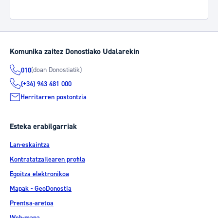
Komunika zaitez Donostiako Udalarekin
(doan Donostiatik)
010
(+34) 943 481 000
Herritarren postontzia
Esteka erabilgarriak
Lan-eskaintza
Kontratatzailearen profila
Egoitza elektronikoa
Mapak - GeoDonostia
Prentsa-aretoa
Web-mapa