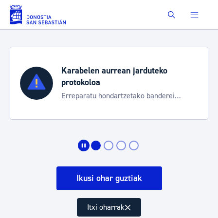
Eduki nagusira joan
Buscar
Karabelen aurrean jarduteko
protokoloa
Erreparatu hondartzetako banderei
egoeraren berri izateko
Ikusi ohar guztiak
Itxi oharrak