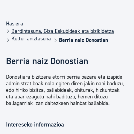
Hasiera
Berdintasuna, Giza Eskubideak eta bizikidetza
Kultur aniztasuna
Berria naiz Donostian
Berria naiz Donostian
Donostiara bizitzera etorri berria bazara eta izapide
administratiboak nola egiten diren jakin nahi baduzu,
edo hiriko bizitza, baliabideak, ohiturak, hizkuntzak
eta abar ezagutu nahi badituzu, hemen dituzu
baliagarriak izan daitezkeen hainbat baliabide.
Intereseko informazioa