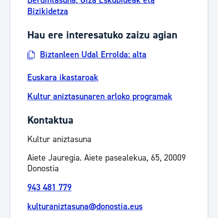
Berdintasuna, Giza Eskubideak eta
Bizikidetza
Hau ere interesatuko zaizu agian
Biztanleen Udal Errolda: alta
Euskara ikastaroak
Kultur aniztasunaren arloko programak
Kontaktua
Kultur aniztasuna
Aiete Jauregia. Aiete pasealekua, 65, 20009
Donostia
943 481 779
kulturaniztasuna@donostia.eus