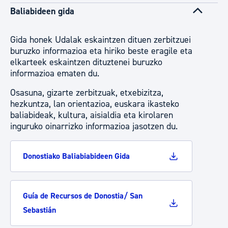
Baliabideen gida
Gida honek Udalak eskaintzen dituen zerbitzuei
buruzko informazioa eta hiriko beste eragile eta
elkarteek eskaintzen dituztenei buruzko
informazioa ematen du.
Osasuna, gizarte zerbitzuak, etxebizitza,
hezkuntza, lan orientazioa, euskara ikasteko
baliabideak, kultura, aisialdia eta kirolaren
inguruko oinarrizko informazioa jasotzen du.
Donostiako Baliabiabideen Gida
Guía de Recursos de Donostia/ San
Sebastián