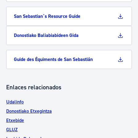
San Sebastian´s Resource Guide
Donostiako Baliabiabideen Gida
Guide des Équiments de San Sebastián
Enlaces relacionados
Udalinfo
Donostiako Etxegintza
Etxebide
GLUZ