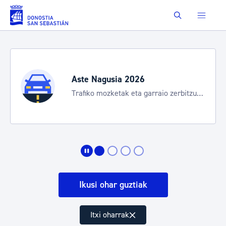
Eduki nagusira joan
Buscar
Aste Nagusia 2026
Trafiko mozketak eta garraio zerbitzu
bereziak
Ikusi ohar guztiak
Itxi oharrak