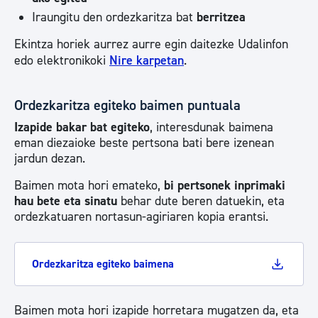
Iraungitu den ordezkaritza bat
berritzea
Ekintza horiek aurrez aurre egin daitezke Udalinfon
edo elektronikoki
Nire karpetan
.
Ordezkaritza egiteko baimen puntuala
Izapide bakar bat egiteko
, interesdunak baimena
eman diezaioke beste pertsona bati bere izenean
jardun dezan.
Baimen mota hori emateko,
bi pertsonek inprimaki
hau bete eta sinatu
behar dute beren datuekin, eta
ordezkatuaren nortasun-agiriaren kopia erantsi.
Ordezkaritza egiteko baimena
Baimen mota hori izapide horretara mugatzen da, eta