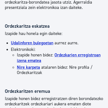
ordezkaritza-borondatea jasota utziz. Agerraldia
presentziala zein elektronikoa izan daiteke.
Ordezkaritza eskatzea
Izapide hau honela egin daiteke:
Udalinforen bulegoetan
aurrez aurre.
Elektronikoki:
Izapide honen bidez:
Ordezkarien erregistroan
izena ematea
Nire karpeta
atalaren bidez: Nire profila /
Ordezkaritzak
Ordezkaritzen eremua
Izapide honen bidez erregistratzen diren borondatezko
ordezkaritzek ordezkariari aukera ematen diote