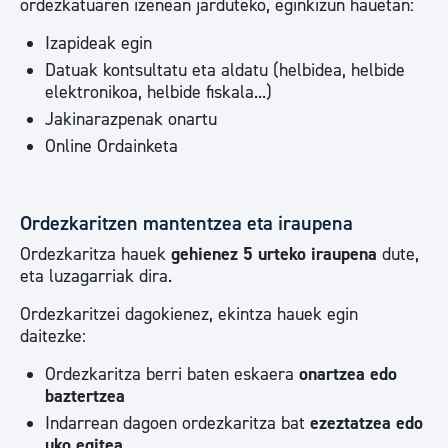
ordezkatuaren izenean jarduteko, eginkizun hauetan:
Izapideak egin
Datuak kontsultatu eta aldatu (helbidea, helbide
elektronikoa, helbide fiskala...)
Jakinarazpenak onartu
Online Ordainketa
Ordezkaritzen mantentzea eta iraupena
Ordezkaritza hauek
gehienez 5 urteko iraupena
dute,
eta luzagarriak dira.
Ordezkaritzei dagokienez, ekintza hauek egin
daitezke:
Ordezkaritza berri baten eskaera
onartzea edo
baztertzea
Indarrean dagoen ordezkaritza bat
ezeztatzea edo
uko egitea