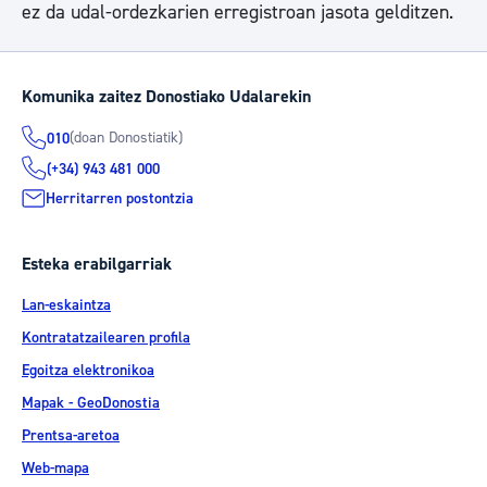
ez da udal-ordezkarien erregistroan jasota gelditzen.
Komunika zaitez Donostiako Udalarekin
(doan Donostiatik)
010
(+34) 943 481 000
Herritarren postontzia
Esteka erabilgarriak
Lan-eskaintza
Kontratatzailearen profila
Egoitza elektronikoa
Mapak - GeoDonostia
Prentsa-aretoa
Web-mapa