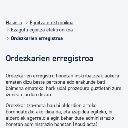
Hasiera
Egoitza elektronikoa
Ezagutu egoitza elektronikoa
Ordezkarien erregistroa
Ordezkarien erregistroa
Ordezkarien erregistro honetan inskribatzeak aukera
ematen dizu beste pertsona edo erakunde bati
baimena emateko, hark udal prozedura guztietan zure
izenean jardun dezan.
Ordezkaritza-mota hau bi alderdien arteko
borondatezko akordioa da, eta izapidea egiteko, bi
alderdiek agerraldia egin behar dute administrazio
honetan administrazio honetan (Apud acta),