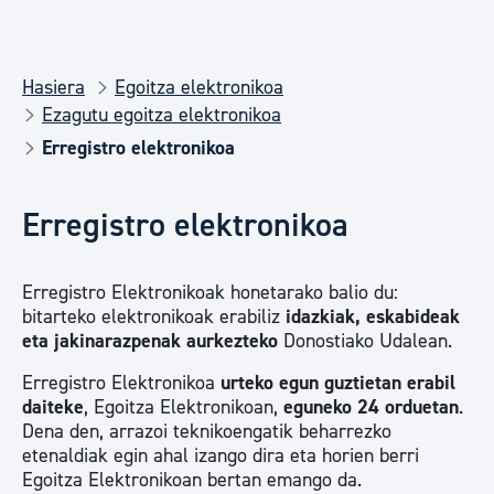
Hasiera
Egoitza elektronikoa
Ezagutu egoitza elektronikoa
Erregistro elektronikoa
Erregistro elektronikoa
Erregistro Elektronikoak honetarako balio du:
bitarteko elektronikoak erabiliz
idazkiak, eskabideak
eta jakinarazpenak aurkezteko
Donostiako Udalean.
Erregistro Elektronikoa
urteko egun guztietan erabil
daiteke
, Egoitza Elektronikoan,
eguneko 24 orduetan
.
Dena den, arrazoi teknikoengatik beharrezko
etenaldiak egin ahal izango dira eta horien berri
Egoitza Elektronikoan bertan emango da.