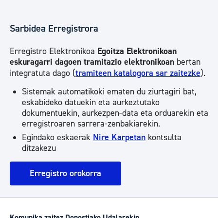
Sarbidea Erregistrora
Erregistro Elektronikoa
Egoitza Elektronikoan
eskuragarri dagoen tramitazio elektronikoan
bertan
integratuta dago (
tramiteen katalogora sar zaitezke
).
Sistemak automatikoki ematen du ziurtagiri bat,
eskabideko datuekin eta aurkeztutako
dokumentuekin, aurkezpen-data eta orduarekin eta
erregistroaren sarrera-zenbakiarekin.
Egindako eskaerak
Nire Karpetan
kontsulta
ditzakezu
Erregistro orokorra
Komunika zaitez Donostiako Udalarekin