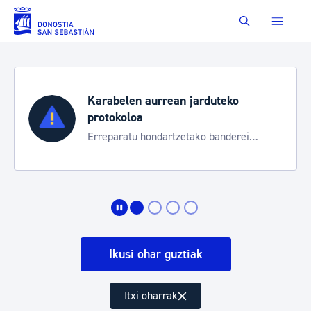
Eduki nagusira joan
Buscar
Karabelen aurrean jarduteko
protokoloa
Erreparatu hondartzetako banderei
egoeraren berri izateko
Ikusi ohar guztiak
Itxi oharrak