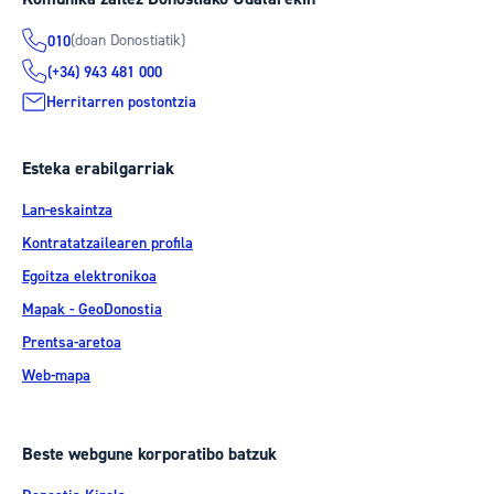
(doan Donostiatik)
010
(+34) 943 481 000
Herritarren postontzia
Esteka erabilgarriak
Lan-eskaintza
Kontratatzailearen profila
Egoitza elektronikoa
Mapak - GeoDonostia
Prentsa-aretoa
Web-mapa
Beste webgune korporatibo batzuk