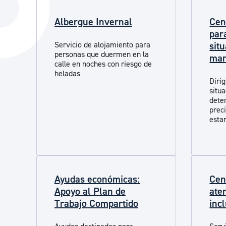
La ciudad
Actualid
Albergue Invernal
Cen
La ciudad ahora
Noticias
par
Servicio de alojamiento para
sit
Descubre la ciudad
Avisos
personas que duermen en la
mar
calle en noches con riesgo de
La ciudad futura
Agenda cul
heladas
Diri
situa
dete
prec
esta
Ayudas económicas:
Cen
Apoyo al Plan de
ate
Trabajo Compartido
inc