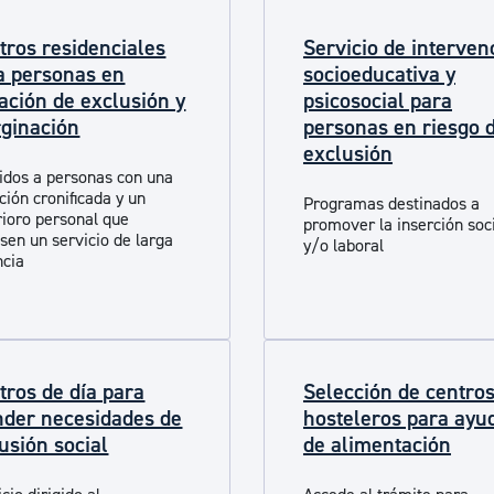
ad
Administración municipal
tros residenciales
Servicio de interven
Tablón de anuncios oficiales
a personas en
socioeducativa y
uación de exclusión y
psicosocial para
Calendario fiscal
ginación
personas en riesgo 
tural
Portal de transparencia
exclusión
gidos a personas con una
ción cronificada y un
Programas destinados a
rioro personal que
promover la inserción soc
isen un servicio de larga
y/o laboral
ncia
tros de día para
Selección de centro
nder necesidades de
hosteleros para ayu
lusión social
de alimentación