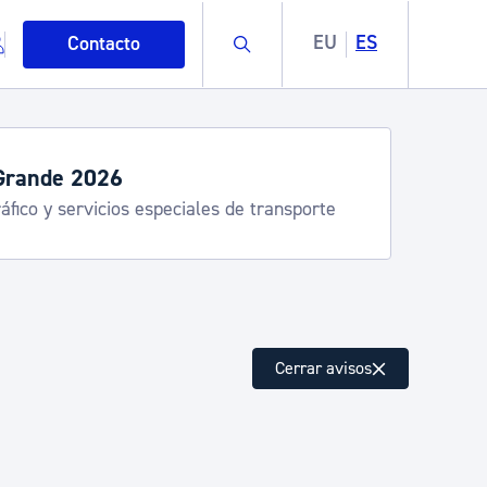
Buscar
EU
ES
Contacto
Grande 2026
áfico y servicios especiales de transporte
mo
Cerrar avisos
esiduos y medioambiente