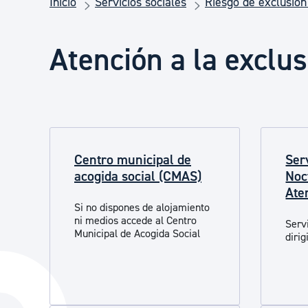
Inicio
Servicios sociales
Riesgo de exclusión
Seguridad ciudadana y emergencias
Atención a la exclus
Salud Pública, animales y consumo
Infancia y juventud
Centro municipal de
Ser
Participación ciudadana y asociacionismo
acogida social (CMAS)
Noc
Ate
Si no dispones de alojamiento
Deporte
ni medios accede al Centro
Serv
Municipal de Acogida Social
diri