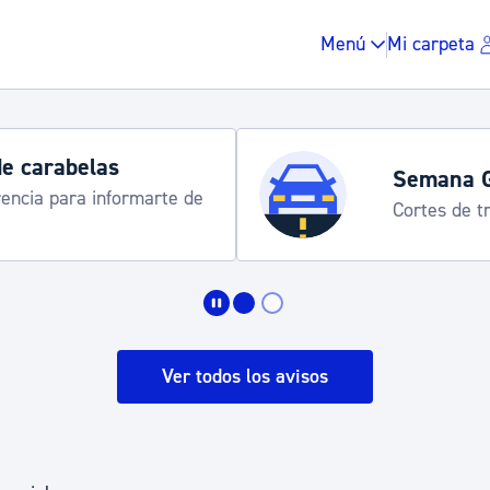
Menú
Mi carpeta
de carabelas
Semana 
rencia para informarte de
Cortes de tr
Impuestos y multas
Vivienda y urbanis
Ver todos los avisos
Espacio público, r