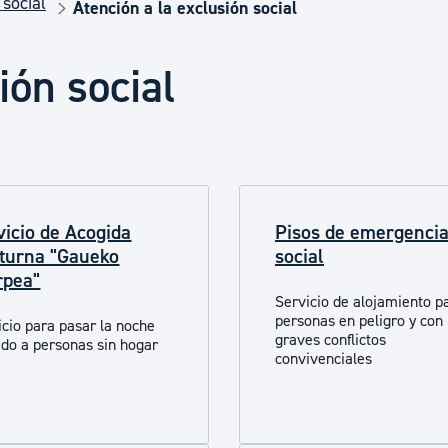
 social
Euskera
Atención a la exclusión social
ión social
Desarrollo económico 
Igualdad, Derechos Hu
vicio de Acogida
Pisos de emergenci
Cultura
turna "Gaueko
social
rpea"
Servicio de alojamiento p
Turismo
personas en peligro y con
icio para pasar la noche
graves conflictos
gido a personas sin hogar
convivenciales