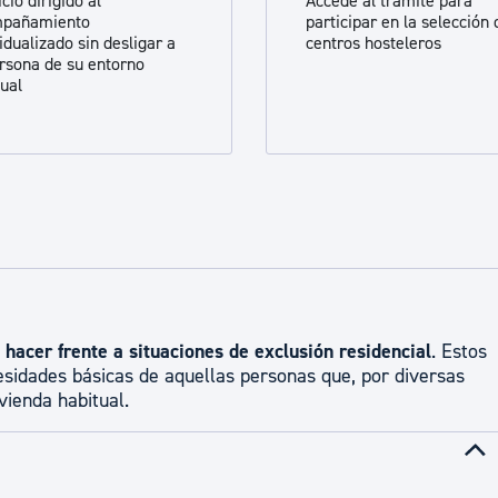
cio dirigido al
Accede al trámite para
mpañamiento
participar en la selección 
idualizado sin desligar a
centros hosteleros
ersona de su entorno
tual
a
hacer frente a situaciones de exclusión residencial
. Estos
esidades básicas de aquellas personas que, por diversas
vienda habitual.