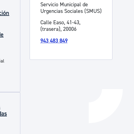
Servicio Municipal de
Catálogo de trámites
Urgencias Sociales (SMUS)
ción
Calle Easo, 41-43,
(trasera), 20006
Ayuda a la tramitación
de
943 483 849
ial
s
das