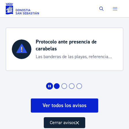
Saltar al contenido principal
Buscar
colo ante presencia de
Semana 
elas
Cortes de t
nderas de las playas, referencia
de transpo
nformarte de la situación
Ver todos los avisos
Cerrar avisos