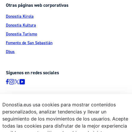
Otras páginas web corporativas
Donostia Kirola
Donostia Kultura
Donostia Turismo
Fomento de San Sebastián
Dbus
Síguenos en redes sociales
Donostia.eus usa cookies para mostrar contenidos
© Donostiako Udala - Ayuntamiento de Donostia / San Sebastián
personalizados, analizar tendencias y llevar un
Ijentea 1, 20003 Donostia / San Sebastián
seguimiento de los movimientos de los usuarios. Acepte
Aviso legal
todas las cookies para disfrutar de la mejor experiencia